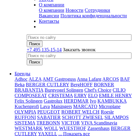
О компании
О компании
Новости
Сотрудники
Вакансии
Политика конфиденциальности
Контакты
+7 495 135-15-14
Заказать звонок
Бренды
Adhoc
ALZA
AMT Gastroguss
Anna Lafarg
ARCOS
BAF
Beka
BERGER CUTLERY
BergHOFF
BORNER
BRABANTIA
Burgvogel Solingen
Chef's Choice
CILIO
COMPOSEEAT
CRISTEMA
EJIRY
ELO
EMILE HENRY
Felix Solingen
Gastrolux
HERDMAR
Ivo
KAMBUKKA
Kuchenprofi
Lava
Maisingers
MARCATO
Microplane
OLYMPIA
PEUGEOT
ROBERT WELCH
Roesle
RUFFONI
SABATIER
SCHOTT ZWIESEL
SILAMPOS
SISTEMA
TREBONN
VICTOR
VIVA Scandinavia
WESTMARK
WOLL
WUESTHOF
Zassenhaus
BERGER
CUTLERY
YAXELL
... Показать все