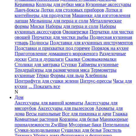
Керамика
Колоды для рубки мяса
Кухонные аксессуары
Ланч-боксы
Лотки для столовых приборов
Лотки и
контейнеры для продуктов
Машинки для изготовления
лапши
Мельницы для перца и соли
Металлические
формы
Миски
Наборы для перца и соли
Наборы
кухонных аксессуаров
Овощерезки
Перчатки для чистки
овощей
Перчатки для чистки рыбы
Подвесная кухонная
утварь
Подносы
Подставки для кухонных инструментов
Подставки и прихватки под горячее
Порядок на кухне
Приготовление домашнего мороженого
Разделочные
доски
Сита и дуршлаги
Скалки
Соковыжималки
Столики для завтрака
Ступки
Таймеры кухонные
Тендерайзеры для размягчения мяса
Термометры
кухонные
Тёрки
Формы для льда
Хлебницы
Центрифуги для сушки зелени
Цитрус-прессы
Часы для
кухни
... Показать все
N
Дом
Аксессуары для ванной комнаты
Аксессуары для
мясорубок
Аксессуары для пылесосов
Ароматы для
дома
Весы напольные
Все для пикника и дачи
Глажка
Комнатные растения
Корзины для белья
Маникюрные
принадлежности Zwilling
Мусорные баки
Пепельницы
Сумки-холодильники
Сушилки для белья
Текстиль
Техника
Уборка дома
Фоторамки и фотопанно
...