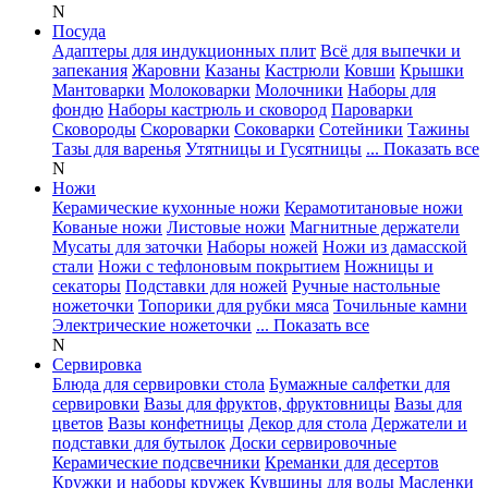
N
Посуда
Адаптеры для индукционных плит
Всё для выпечки и
запекания
Жаровни
Казаны
Кастрюли
Ковши
Крышки
Мантоварки
Молоковарки
Молочники
Наборы для
фондю
Наборы кастрюль и сковород
Пароварки
Сковороды
Скороварки
Соковарки
Сотейники
Тажины
Тазы для варенья
Утятницы и Гусятницы
... Показать все
N
Ножи
Керамические кухонные ножи
Керамотитановые ножи
Кованые ножи
Листовые ножи
Магнитные держатели
Мусаты для заточки
Наборы ножей
Ножи из дамасской
стали
Ножи с тефлоновым покрытием
Ножницы и
секаторы
Подставки для ножей
Ручные настольные
ножеточки
Топорики для рубки мяса
Точильные камни
Электрические ножеточки
... Показать все
N
Сервировка
Блюда для сервировки стола
Бумажные салфетки для
сервировки
Вазы для фруктов, фруктовницы
Вазы для
цветов
Вазы конфетницы
Декор для стола
Держатели и
подставки для бутылок
Доски сервировочные
Керамические подсвечники
Креманки для десертов
Кружки и наборы кружек
Кувшины для воды
Масленки