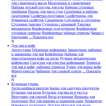
для сливочного масла
Молочники и сливочники
Наборы детской посуды для еды
Наборы столовых
приборов
Пиалы для чая и супа
Салатники и наборы
салатников
Салфетки-подставки
Салфетницы для
бумажных салфеток
Сахарницы
Соусники и соусницы
Столовые тарелки
Супницы с крышкой
Тарелки
менажницы
Фарфоровые селедочницы
Фарфоровые
столовые сервизы
Фарфоровые чайные сервизы
Чашки с
блюдцами
... Показать все
N
Для чая и кофе
Аксессуары
Гейзерные кофеварки
Заварочные чайники
и заварники для чая
Кофейники
Наборы для
приготовления кофе на песке
Ручные механические
кофемолки
Средства для очистки кофемашин
Термосы
для чая и кофе, чайники термосы
Турки для варки кофе
Френч-прессы
Чайники для газовой плиты
... Показать
все
N
Кухонная утварь
Анти-разбрызгиватели
Банки для сыпучих продуктов
Бутылки для воды
Бутылки для масла и уксуса
Вертушки для специй
Весы кухонные
Вешалка для
полотенец
Всё для нарезки и хранения сыра
Держатели
бумажных полотенец
Детские бутылки для воды