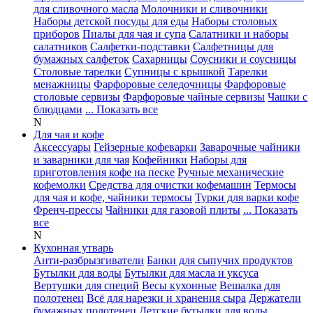
для сливочного масла
Молочники и сливочники
Наборы детской посуды для еды
Наборы столовых
приборов
Пиалы для чая и супа
Салатники и наборы
салатников
Салфетки-подставки
Салфетницы для
бумажных салфеток
Сахарницы
Соусники и соусницы
Столовые тарелки
Супницы с крышкой
Тарелки
менажницы
Фарфоровые селедочницы
Фарфоровые
столовые сервизы
Фарфоровые чайные сервизы
Чашки с
блюдцами
... Показать все
N
Для чая и кофе
Аксессуары
Гейзерные кофеварки
Заварочные чайники
и заварники для чая
Кофейники
Наборы для
приготовления кофе на песке
Ручные механические
кофемолки
Средства для очистки кофемашин
Термосы
для чая и кофе, чайники термосы
Турки для варки кофе
Френч-прессы
Чайники для газовой плиты
... Показать
все
N
Кухонная утварь
Анти-разбрызгиватели
Банки для сыпучих продуктов
Бутылки для воды
Бутылки для масла и уксуса
Вертушки для специй
Весы кухонные
Вешалка для
полотенец
Всё для нарезки и хранения сыра
Держатели
бумажных полотенец
Детские бутылки для воды