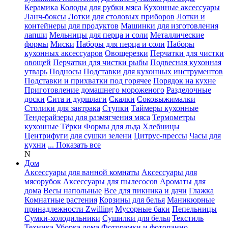
Керамика
Колоды для рубки мяса
Кухонные аксессуары
Ланч-боксы
Лотки для столовых приборов
Лотки и
контейнеры для продуктов
Машинки для изготовления
лапши
Мельницы для перца и соли
Металлические
формы
Миски
Наборы для перца и соли
Наборы
кухонных аксессуаров
Овощерезки
Перчатки для чистки
овощей
Перчатки для чистки рыбы
Подвесная кухонная
утварь
Подносы
Подставки для кухонных инструментов
Подставки и прихватки под горячее
Порядок на кухне
Приготовление домашнего мороженого
Разделочные
доски
Сита и дуршлаги
Скалки
Соковыжималки
Столики для завтрака
Ступки
Таймеры кухонные
Тендерайзеры для размягчения мяса
Термометры
кухонные
Тёрки
Формы для льда
Хлебницы
Центрифуги для сушки зелени
Цитрус-прессы
Часы для
кухни
... Показать все
N
Дом
Аксессуары для ванной комнаты
Аксессуары для
мясорубок
Аксессуары для пылесосов
Ароматы для
дома
Весы напольные
Все для пикника и дачи
Глажка
Комнатные растения
Корзины для белья
Маникюрные
принадлежности Zwilling
Мусорные баки
Пепельницы
Сумки-холодильники
Сушилки для белья
Текстиль
Техника
Уборка дома
Фоторамки и фотопанно
...