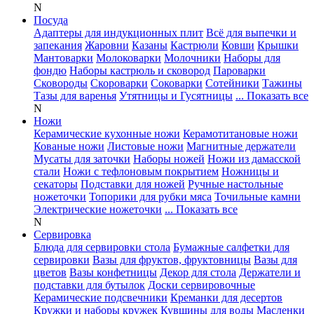
N
Посуда
Адаптеры для индукционных плит
Всё для выпечки и
запекания
Жаровни
Казаны
Кастрюли
Ковши
Крышки
Мантоварки
Молоковарки
Молочники
Наборы для
фондю
Наборы кастрюль и сковород
Пароварки
Сковороды
Скороварки
Соковарки
Сотейники
Тажины
Тазы для варенья
Утятницы и Гусятницы
... Показать все
N
Ножи
Керамические кухонные ножи
Керамотитановые ножи
Кованые ножи
Листовые ножи
Магнитные держатели
Мусаты для заточки
Наборы ножей
Ножи из дамасской
стали
Ножи с тефлоновым покрытием
Ножницы и
секаторы
Подставки для ножей
Ручные настольные
ножеточки
Топорики для рубки мяса
Точильные камни
Электрические ножеточки
... Показать все
N
Сервировка
Блюда для сервировки стола
Бумажные салфетки для
сервировки
Вазы для фруктов, фруктовницы
Вазы для
цветов
Вазы конфетницы
Декор для стола
Держатели и
подставки для бутылок
Доски сервировочные
Керамические подсвечники
Креманки для десертов
Кружки и наборы кружек
Кувшины для воды
Масленки