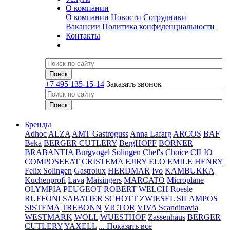
О компании
О компании
Новости
Сотрудники
Вакансии
Политика конфиденциальности
Контакты
+7 495 135-15-14
Заказать звонок
Бренды
Adhoc
ALZA
AMT Gastroguss
Anna Lafarg
ARCOS
BAF
Beka
BERGER CUTLERY
BergHOFF
BORNER
BRABANTIA
Burgvogel Solingen
Chef's Choice
CILIO
COMPOSEEAT
CRISTEMA
EJIRY
ELO
EMILE HENRY
Felix Solingen
Gastrolux
HERDMAR
Ivo
KAMBUKKA
Kuchenprofi
Lava
Maisingers
MARCATO
Microplane
OLYMPIA
PEUGEOT
ROBERT WELCH
Roesle
RUFFONI
SABATIER
SCHOTT ZWIESEL
SILAMPOS
SISTEMA
TREBONN
VICTOR
VIVA Scandinavia
WESTMARK
WOLL
WUESTHOF
Zassenhaus
BERGER
CUTLERY
YAXELL
... Показать все