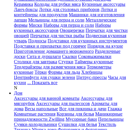
Керамика
Колоды для рубки мяса
Кухонные аксессуары
Ланч-боксы
Лотки для столовых приборов
Лотки и
контейнеры для продуктов
Машинки для изготовления
лапши
Мельницы для перца и соли
Металлические
формы
Миски
Наборы для перца и соли
Наборы
кухонных аксессуаров
Овощерезки
Перчатки для чистки
овощей
Перчатки для чистки рыбы
Подвесная кухонная
утварь
Подносы
Подставки для кухонных инструментов
Подставки и прихватки под горячее
Порядок на кухне
Приготовление домашнего мороженого
Разделочные
доски
Сита и дуршлаги
Скалки
Соковыжималки
Столики для завтрака
Ступки
Таймеры кухонные
Тендерайзеры для размягчения мяса
Термометры
кухонные
Тёрки
Формы для льда
Хлебницы
Центрифуги для сушки зелени
Цитрус-прессы
Часы для
кухни
... Показать все
N
Дом
Аксессуары для ванной комнаты
Аксессуары для
мясорубок
Аксессуары для пылесосов
Ароматы для
дома
Весы напольные
Все для пикника и дачи
Глажка
Комнатные растения
Корзины для белья
Маникюрные
принадлежности Zwilling
Мусорные баки
Пепельницы
Сумки-холодильники
Сушилки для белья
Текстиль
Техника
Уборка дома
Фоторамки и фотопанно
...