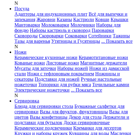
N
Посуда
Адаптеры для индукционных плит
Всё для выпечки и
запекания
Жаровни
Казаны
Кастрюли
Ковши
Крышки
Мантоварки
Молоковарки
Молочники
Наборы для
фондю
Наборы кастрюль и сковород
Пароварки
Сковороды
Скороварки
Соковарки
Сотейники
Тажины
Тазы для варенья
Утятницы и Гусятницы
... Показать все
N
Ножи
Керамические кухонные ножи
Керамотитановые ножи
Кованые ножи
Листовые ножи
Магнитные держатели
Мусаты для заточки
Наборы ножей
Ножи из дамасской
стали
Ножи с тефлоновым покрытием
Ножницы и
секаторы
Подставки для ножей
Ручные настольные
ножеточки
Топорики для рубки мяса
Точильные камни
Электрические ножеточки
... Показать все
N
Сервировка
Блюда для сервировки стола
Бумажные салфетки для
сервировки
Вазы для фруктов, фруктовницы
Вазы для
цветов
Вазы конфетницы
Декор для стола
Держатели и
подставки для бутылок
Доски сервировочные
Керамические подсвечники
Креманки для десертов
Кружки и наборы кружек
Кувшины для воды
Масленки