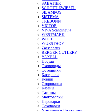
SABATIER
SCHOTT ZWIESEL
SILAMPOS
SISTEMA
TREBONN
VICTOR
VIVA Scandinavia
WESTMARK
WOLL
WUESTHOF
Zassenhaus
BERGER CUTLERY
YAXELL
Посуда
Сковороды
Сотейники
Кастрюли
Ковши
Скороварки
Казаны
Тажины
Мантоварки
Пароварки
Соковарки
Утятницы и Гусятницы