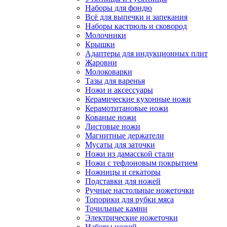
Наборы для фондю
Всё для выпечки и запекания
Наборы кастрюль и сковород
Молочники
Крышки
Адаптеры для индукционных плит
Жаровни
Молоковарки
Тазы для варенья
Ножи и аксессуары
Керамические кухонные ножи
Керамотитановые ножи
Кованые ножи
Листовые ножи
Магнитные держатели
Мусаты для заточки
Ножи из дамасской стали
Ножи с тефлоновым покрытием
Ножницы и секаторы
Подставки для ножей
Ручные настольные ножеточки
Топорики для рубки мяса
Точильные камни
Электрические ножеточки
Наборы ножей