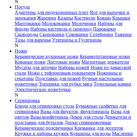
N
Посуда
Адаптеры для индукционных плит
Всё для выпечки и
запекания
Жаровни
Казаны
Кастрюли
Ковши
Крышки
Мантоварки
Молоковарки
Молочники
Наборы для
фондю
Наборы кастрюль и сковород
Пароварки
Сковороды
Скороварки
Соковарки
Сотейники
Тажины
Тазы для варенья
Утятницы и Гусятницы
N
Ножи
Керамические кухонные ножи
Керамотитановые ножи
Кованые ножи
Листовые ножи
Магнитные держатели
Мусаты для заточки
Наборы ножей
Ножи из дамасской
стали
Ножи с тефлоновым покрытием
Ножницы и
секаторы
Подставки для ножей
Ручные настольные
ножеточки
Топорики для рубки мяса
Точильные камни
Электрические ножеточки
N
Сервировка
Блюда для сервировки стола
Бумажные салфетки для
сервировки
Вазы для фруктов, фруктовницы
Вазы для
цветов
Вазы конфетницы
Декор для стола
Держатели и
подставки для бутылок
Доски сервировочные
Керамические подсвечники
Креманки для десертов
Кружки и наборы кружек
Кувшины для воды
Масленки