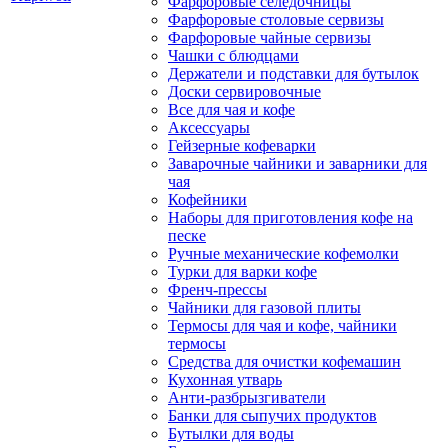
Фарфоровые селедочницы
Фарфоровые столовые сервизы
Фарфоровые чайные сервизы
Чашки с блюдцами
Держатели и подставки для бутылок
Доски сервировочные
Все для чая и кофе
Аксессуары
Гейзерные кофеварки
Заварочные чайники и заварники для
чая
Кофейники
Наборы для приготовления кофе на
песке
Ручные механические кофемолки
Турки для варки кофе
Френч-прессы
Чайники для газовой плиты
Термосы для чая и кофе, чайники
термосы
Средства для очистки кофемашин
Кухонная утварь
Анти-разбрызгиватели
Банки для сыпучих продуктов
Бутылки для воды