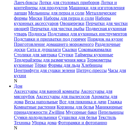
Ланч-боксы
Лотки для столовых приборов
Лотки и
контейнеры для продуктов
Машинки для изготовления
лапши
Мельницы для перца и соли
Металлические
формы
Миски
Наборы для перца и соли
Наборы
кухонных аксессуаров
Овощерезки
Перчатки для чистки
овощей
Перчатки для чистки рыбы
Подвесная кухонная
утварь
Подносы
Подставки для кухонных инструментов
Подставки и прихватки под горячее
Порядок на кухне
Приготовление домашнего мороженого
Разделочные
доски
Сита и дуршлаги
Скалки
Соковыжималки
Столики для завтрака
Ступки
Таймеры кухонные
Тендерайзеры для размягчения мяса
Термометры
кухонные
Тёрки
Формы для льда
Хлебницы
Центрифуги для сушки зелени
Цитрус-прессы
Часы для
кухни
N
Дом
Аксессуары для ванной комнаты
Аксессуары для
мясорубок
Аксессуары для пылесосов
Ароматы для
дома
Весы напольные
Все для пикника и дачи
Глажка
Комнатные растения
Корзины для белья
Маникюрные
принадлежности Zwilling
Мусорные баки
Пепельницы
Сумки-холодильники
Сушилки для белья
Текстиль
Техника
Уборка дома
Фоторамки и фотопанно
N