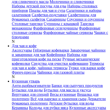
для сливочного масла
Молочники и сливочники
Наборы детской посуды для еды
Наборы столовых
приборов
Пиалы для чая и супа
Салатники и наборы
салатников
Салфетки-подставки
Салфетницы для
бумажных салфеток
Сахарницы
Соусники и соусницы
Столовые тарелки
Супницы с крышкой
Тарелки
менажницы
Фарфоровые селедочницы
Фарфоровые
столовые сервизы
Фарфоровые чайные сервизы
Чашки с
блюдцами
N
Для чая и кофе
Аксессуары
Гейзерные кофеварки
Заварочные чайники
и заварники для чая
Кофейники
Наборы для
приготовления кофе на песке
Ручные механические
кофемолки
Средства для очистки кофемашин
Термосы
для чая и кофе, чайники термосы
Турки для варки кофе
Френч-прессы
Чайники для газовой плиты
N
Кухонная утварь
Анти-разбрызгиватели
Банки для сыпучих продуктов
Бутылки для воды
Бутылки для масла и уксуса
Вертушки для специй
Весы кухонные
Вешалка для
полотенец
Всё для нарезки и хранения сыра
Держатели
бумажных полотенец
Детские бутылки для воды
Керамика
Колоды для рубки мяса
Кухонные аксессуары