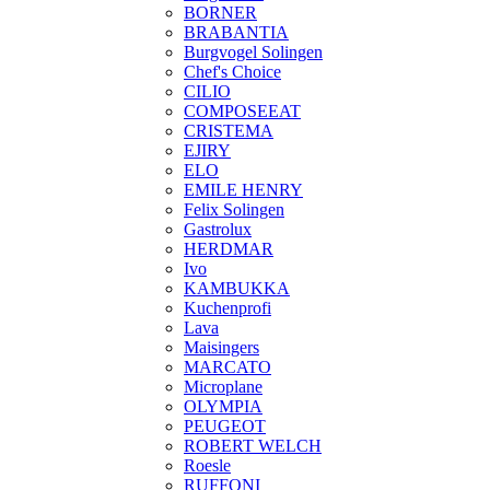
BORNER
BRABANTIA
Burgvogel Solingen
Chef's Choice
CILIO
COMPOSEEAT
CRISTEMA
EJIRY
ELO
EMILE HENRY
Felix Solingen
Gastrolux
HERDMAR
Ivo
KAMBUKKA
Kuchenprofi
Lava
Maisingers
MARCATO
Microplane
OLYMPIA
PEUGEOT
ROBERT WELCH
Roesle
RUFFONI