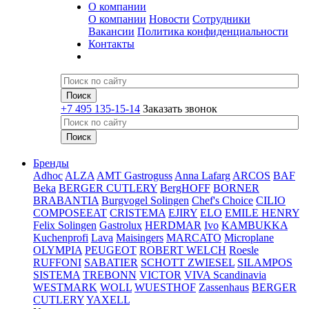
О компании
О компании
Новости
Сотрудники
Вакансии
Политика конфиденциальности
Контакты
+7 495 135-15-14
Заказать звонок
Бренды
Adhoc
ALZA
AMT Gastroguss
Anna Lafarg
ARCOS
BAF
Beka
BERGER CUTLERY
BergHOFF
BORNER
BRABANTIA
Burgvogel Solingen
Chef's Choice
CILIO
COMPOSEEAT
CRISTEMA
EJIRY
ELO
EMILE HENRY
Felix Solingen
Gastrolux
HERDMAR
Ivo
KAMBUKKA
Kuchenprofi
Lava
Maisingers
MARCATO
Microplane
OLYMPIA
PEUGEOT
ROBERT WELCH
Roesle
RUFFONI
SABATIER
SCHOTT ZWIESEL
SILAMPOS
SISTEMA
TREBONN
VICTOR
VIVA Scandinavia
WESTMARK
WOLL
WUESTHOF
Zassenhaus
BERGER
CUTLERY
YAXELL