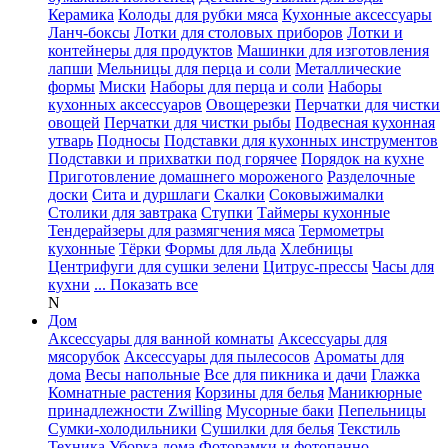
Керамика
Колоды для рубки мяса
Кухонные аксессуары
Ланч-боксы
Лотки для столовых приборов
Лотки и
контейнеры для продуктов
Машинки для изготовления
лапши
Мельницы для перца и соли
Металлические
формы
Миски
Наборы для перца и соли
Наборы
кухонных аксессуаров
Овощерезки
Перчатки для чистки
овощей
Перчатки для чистки рыбы
Подвесная кухонная
утварь
Подносы
Подставки для кухонных инструментов
Подставки и прихватки под горячее
Порядок на кухне
Приготовление домашнего мороженого
Разделочные
доски
Сита и дуршлаги
Скалки
Соковыжималки
Столики для завтрака
Ступки
Таймеры кухонные
Тендерайзеры для размягчения мяса
Термометры
кухонные
Тёрки
Формы для льда
Хлебницы
Центрифуги для сушки зелени
Цитрус-прессы
Часы для
кухни
... Показать все
N
Дом
Аксессуары для ванной комнаты
Аксессуары для
мясорубок
Аксессуары для пылесосов
Ароматы для
дома
Весы напольные
Все для пикника и дачи
Глажка
Комнатные растения
Корзины для белья
Маникюрные
принадлежности Zwilling
Мусорные баки
Пепельницы
Сумки-холодильники
Сушилки для белья
Текстиль
Техника
Уборка дома
Фоторамки и фотопанно
...