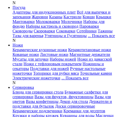
N
Посуда
Адаптеры для индукционных плит
Всё для выпечки и
запекания
Жаровни
Казаны
Кастрюли
Ковши
Крышки
Мантоварки
Молоковарки
Молочники
Наборы для
фондю
Наборы кастрюль и сковород
Пароварки
Сковороды
Скороварки
Соковарки
Сотейники
Тажины
Тазы для варенья
Утятницы и Гусятницы
... Показать все
N
Ножи
Керамические кухонные ножи
Керамотитановые ножи
Кованые ножи
Листовые ножи
Магнитные держатели
Мусаты для заточки
Наборы ножей
Ножи из дамасской
стали
Ножи с тефлоновым покрытием
Ножницы и
секаторы
Подставки для ножей
Ручные настольные
ножеточки
Топорики для рубки мяса
Точильные камни
Электрические ножеточки
... Показать все
N
Сервировка
Блюда для сервировки стола
Бумажные салфетки для
сервировки
Вазы для фруктов, фруктовницы
Вазы для
цветов
Вазы конфетницы
Декор для стола
Держатели и
подставки для бутылок
Доски сервировочные
Керамические подсвечники
Креманки для десертов
Кружки и наборы кружек
Кувшины для воды
Масленки