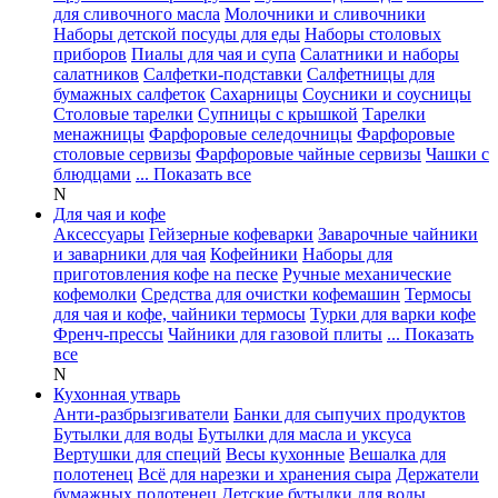
для сливочного масла
Молочники и сливочники
Наборы детской посуды для еды
Наборы столовых
приборов
Пиалы для чая и супа
Салатники и наборы
салатников
Салфетки-подставки
Салфетницы для
бумажных салфеток
Сахарницы
Соусники и соусницы
Столовые тарелки
Супницы с крышкой
Тарелки
менажницы
Фарфоровые селедочницы
Фарфоровые
столовые сервизы
Фарфоровые чайные сервизы
Чашки с
блюдцами
... Показать все
N
Для чая и кофе
Аксессуары
Гейзерные кофеварки
Заварочные чайники
и заварники для чая
Кофейники
Наборы для
приготовления кофе на песке
Ручные механические
кофемолки
Средства для очистки кофемашин
Термосы
для чая и кофе, чайники термосы
Турки для варки кофе
Френч-прессы
Чайники для газовой плиты
... Показать
все
N
Кухонная утварь
Анти-разбрызгиватели
Банки для сыпучих продуктов
Бутылки для воды
Бутылки для масла и уксуса
Вертушки для специй
Весы кухонные
Вешалка для
полотенец
Всё для нарезки и хранения сыра
Держатели
бумажных полотенец
Детские бутылки для воды