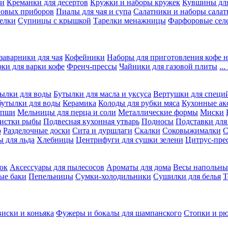
ки
Креманки для десертов
Кружки и наборы кружек
Кувшины дл
ловых приборов
Пиалы для чая и супа
Салатники и наборы салат
елки
Супницы с крышкой
Тарелки менажницы
Фарфоровые сел
заварники для чая
Кофейники
Наборы для приготовления кофе н
рки для варки кофе
Френч-прессы
Чайники для газовой плиты
..
ылки для воды
Бутылки для масла и уксуса
Вертушки для специ
бутылки для воды
Керамика
Колоды для рубки мяса
Кухонные ак
апши
Мельницы для перца и соли
Металлические формы
Миски
чистки рыбы
Подвесная кухонная утварь
Подносы
Подставки для
о
Разделочные доски
Сита и дуршлаги
Скалки
Соковыжималки
С
 для льда
Хлебницы
Центрифуги для сушки зелени
Цитрус-пре
ок
Аксессуары для пылесосов
Ароматы для дома
Весы напольны
ые баки
Пепельницы
Сумки-холодильники
Сушилки для белья
Т
виски и коньяка
Фужеры и бокалы для шампанского
Стопки и р