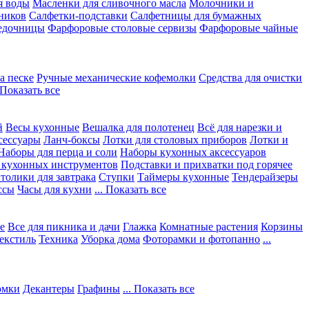
я воды
Масленки для сливочного масла
Молочники и
ников
Салфетки-подставки
Салфетницы для бумажных
едочницы
Фарфоровые столовые сервизы
Фарфоровые чайные
а песке
Ручные механические кофемолки
Средства для очистки
. Показать все
й
Весы кухонные
Вешалка для полотенец
Всё для нарезки и
сессуары
Ланч-боксы
Лотки для столовых приборов
Лотки и
Наборы для перца и соли
Наборы кухонных аксессуаров
 кухонных инструментов
Подставки и прихватки под горячее
толики для завтрака
Ступки
Таймеры кухонные
Тендерайзеры
ссы
Часы для кухни
... Показать все
е
Все для пикника и дачи
Глажка
Комнатные растения
Корзины
екстиль
Техника
Уборка дома
Фоторамки и фотопанно
...
юмки
Декантеры
Графины
... Показать все