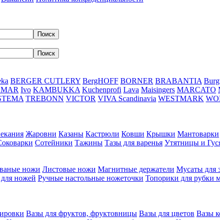
eka
BERGER CUTLERY
BergHOFF
BORNER
BRABANTIA
Burg
DMAR
Ivo
KAMBUKKA
Kuchenprofi
Lava
Maisingers
MARCATO
STEMA
TREBONN
VICTOR
VIVA Scandinavia
WESTMARK
WO
пекания
Жаровни
Казаны
Кастрюли
Ковши
Крышки
Мантоварки
Соковарки
Сотейники
Тажины
Тазы для варенья
Утятницы и Гу
ваные ножи
Листовые ножи
Магнитные держатели
Мусаты для 
 для ножей
Ручные настольные ножеточки
Топорики для рубки 
вировки
Вазы для фруктов, фруктовницы
Вазы для цветов
Вазы 