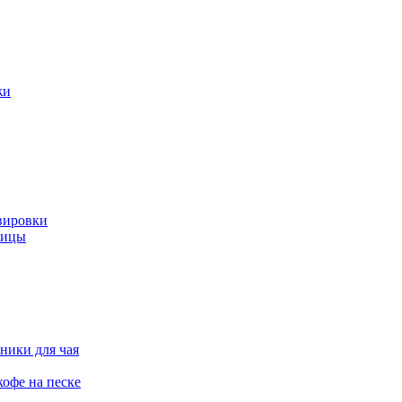
жи
вировки
ницы
ники для чая
офе на песке