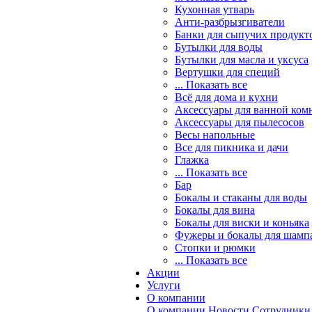
Кухонная утварь
Анти-разбрызгиватели
Банки для сыпучих продукт
Бутылки для воды
Бутылки для масла и уксуса
Вертушки для специй
... Показать все
Всё для дома и кухни
Аксессуары для ванной ком
Аксессуары для пылесосов
Весы напольные
Все для пикника и дачи
Глажка
... Показать все
Бар
Бокалы и стаканы для воды
Бокалы для вина
Бокалы для виски и коньяка
Фужеры и бокалы для шамп
Стопки и рюмки
... Показать все
Акции
Услуги
О компании
О компании
Новости
Сотрудники