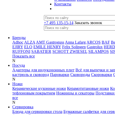
Контакты
+7 495 135-15-14
Заказать звонок
Бренды
Adhoc
ALZA
AMT Gastroguss
Anna Lafarg
ARCOS
BAF
B
EJIRY
ELO
EMILE HENRY
Felix Solingen
Gastrolux
HER
RUFFONI
SABATIER
SCHOTT ZWIESEL
SILAMPOS
SI
Показать все
N
Посуда
Адаптеры для индукционных плит
Всё для выпечки и за
кастрюль и сковород
Пароварки
Сковороды
Скороварки
N
Ножи
Керамические кухонные ножи
Керамотитановые ножи
Ко
тефлоновым покрытием
Ножницы и секаторы
Подставки
все
N
Сервировка
Блюда для сервировки стола
Бумажные салфетки для сер