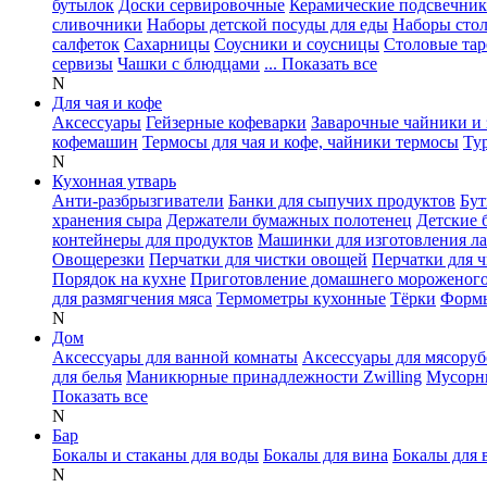
бутылок
Доски сервировочные
Керамические подсвечни
сливочники
Наборы детской посуды для еды
Наборы сто
салфеток
Сахарницы
Соусники и соусницы
Столовые тар
сервизы
Чашки с блюдцами
... Показать все
N
Для чая и кофе
Аксессуары
Гейзерные кофеварки
Заварочные чайники и 
кофемашин
Термосы для чая и кофе, чайники термосы
Ту
N
Кухонная утварь
Анти-разбрызгиватели
Банки для сыпучих продуктов
Бут
хранения сыра
Держатели бумажных полотенец
Детские 
контейнеры для продуктов
Машинки для изготовления л
Овощерезки
Перчатки для чистки овощей
Перчатки для 
Порядок на кухне
Приготовление домашнего мороженог
для размягчения мяса
Термометры кухонные
Тёрки
Формы
N
Дом
Аксессуары для ванной комнаты
Аксессуары для мясоруб
для белья
Маникюрные принадлежности Zwilling
Мусорн
Показать все
N
Бар
Бокалы и стаканы для воды
Бокалы для вина
Бокалы для 
N