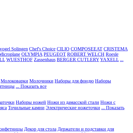
vogel Solingen
Chef's Choice
CILIO
COMPOSEEAT
CRISTEMA
Microplane
OLYMPIA
PEUGEOT
ROBERT WELCH
Roesle
LL
WUESTHOF
Zassenhaus
BERGER CUTLERY
YAXELL
...
Молоковарки
Молочники
Наборы для фондю
Наборы
сятницы
... Показать все
заточки
Наборы ножей
Ножи из дамасской стали
Ножи с
мяса
Точильные камни
Электрические ножеточки
... Показать
конфетницы
Декор для стола
Держатели и подставки для