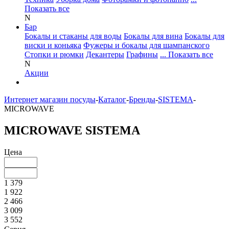
Показать все
N
Бар
Бокалы и стаканы для воды
Бокалы для вина
Бокалы для
виски и коньяка
Фужеры и бокалы для шампанского
Стопки и рюмки
Декантеры
Графины
... Показать все
N
Акции
Интернет магазин посуды
-
Каталог
-
Бренды
-
SISTEMA
-
MICROWAVE
MICROWAVE SISTEMA
Цена
1 379
1 922
2 466
3 009
3 552