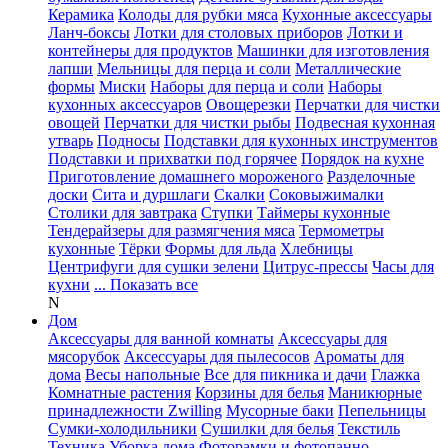
Керамика
Колоды для рубки мяса
Кухонные аксессуары
Ланч-боксы
Лотки для столовых приборов
Лотки и
контейнеры для продуктов
Машинки для изготовления
лапши
Мельницы для перца и соли
Металлические
формы
Миски
Наборы для перца и соли
Наборы
кухонных аксессуаров
Овощерезки
Перчатки для чистки
овощей
Перчатки для чистки рыбы
Подвесная кухонная
утварь
Подносы
Подставки для кухонных инструментов
Подставки и прихватки под горячее
Порядок на кухне
Приготовление домашнего мороженого
Разделочные
доски
Сита и дуршлаги
Скалки
Соковыжималки
Столики для завтрака
Ступки
Таймеры кухонные
Тендерайзеры для размягчения мяса
Термометры
кухонные
Тёрки
Формы для льда
Хлебницы
Центрифуги для сушки зелени
Цитрус-прессы
Часы для
кухни
... Показать все
N
Дом
Аксессуары для ванной комнаты
Аксессуары для
мясорубок
Аксессуары для пылесосов
Ароматы для
дома
Весы напольные
Все для пикника и дачи
Глажка
Комнатные растения
Корзины для белья
Маникюрные
принадлежности Zwilling
Мусорные баки
Пепельницы
Сумки-холодильники
Сушилки для белья
Текстиль
Техника
Уборка дома
Фоторамки и фотопанно
...