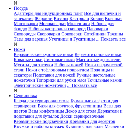
N
Посуда
Адаптеры для индукционных плит
Всё для выпечки и
запекания
Жаровни
Казаны
Кастрюли
Ковши
Крышки
Мантоварки
Молоковарки
Молочники
Наборы для
фондю
Наборы кастрюль и сковород
Пароварки
Сковороды
Скороварки
Соковарки
Сотейники
Тажины
Тазы для варенья
Утятницы и Гусятницы
... Показать все
N
Ножи
Керамические кухонные ножи
Керамотитановые ножи
Кованые ножи
Листовые ножи
Магнитные держатели
Мусаты для заточки
Наборы ножей
Ножи из дамасской
стали
Ножи с тефлоновым покрытием
Ножницы и
секаторы
Подставки для ножей
Ручные настольные
ножеточки
Топорики для рубки мяса
Точильные камни
Электрические ножеточки
... Показать все
N
Сервировка
Блюда для сервировки стола
Бумажные салфетки для
сервировки
Вазы для фруктов, фруктовницы
Вазы для
цветов
Вазы конфетницы
Декор для стола
Держатели и
подставки для бутылок
Доски сервировочные
Керамические подсвечники
Креманки для десертов
Кружки и наборы кружек
Кувшины для воды
Масленки