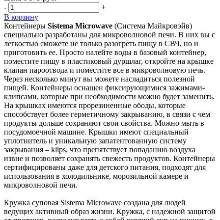
-
+
В корзину
Контейнеры
Sistema Microwave
(Система Майкровэйв)
специально разработаны для микроволновой печи. В них вы с
легкостью сможете не только разогреть пищу в СВЧ, но и
приготовить ее. Просто налейте воды в базовый контейнер,
поместите пищу в пластиковый дуршлаг, откройте на крышке
клапан пароотвода и поместите все в микроволновую печь.
Через несколько минут вы можете насладиться полезной
пищей. Контейнеры оснащен фиксирующимися зажимами-
клипсами, которые при необходимости можно будет заменить.
На крышках имеются прорезиненные ободы, которые
способствует более герметичному закрыванию, в связи с чем
продукты дольше сохраняют свои свойства. Можно мыть в
посудомоечной машине. Крышки имеют специальный
уплотнитель и уникальную запатентованную систему
закрывания – klips, что препятствует попаданию воздуха
извне и позволяет сохранять свежесть продуктов. Контейнеры
сертифицированы даже для детского питания, подходят для
использования в холодильнике, морозильной камере и
микроволновой печи.
Кружка суповая Sistema Microwave создана для людей
ведущих активный образ жизни. Кружка, с надежной защитой