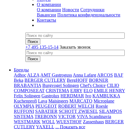
О компании
О компании
Новости
Сотрудники
Вакансии
Политика конфиденциальности
Контакты
+7 495 135-15-14
Заказать звонок
Бренды
Adhoc
ALZA
AMT Gastroguss
Anna Lafarg
ARCOS
BAF
Beka
BERGER CUTLERY
BergHOFF
BORNER
BRABANTIA
Burgvogel Solingen
Chef's Choice
CILIO
COMPOSEEAT
CRISTEMA
EJIRY
ELO
EMILE HENRY
Felix Solingen
Gastrolux
HERDMAR
Ivo
KAMBUKKA
Kuchenprofi
Lava
Maisingers
MARCATO
Microplane
OLYMPIA
PEUGEOT
ROBERT WELCH
Roesle
RUFFONI
SABATIER
SCHOTT ZWIESEL
SILAMPOS
SISTEMA
TREBONN
VICTOR
VIVA Scandinavia
WESTMARK
WOLL
WUESTHOF
Zassenhaus
BERGER
CUTLERY
YAXELL
... Показать все