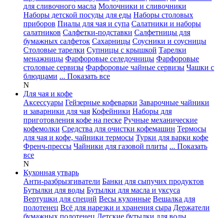
для сливочного масла
Молочники и сливочники
Наборы детской посуды для еды
Наборы столовых
приборов
Пиалы для чая и супа
Салатники и наборы
салатников
Салфетки-подставки
Салфетницы для
бумажных салфеток
Сахарницы
Соусники и соусницы
Столовые тарелки
Супницы с крышкой
Тарелки
менажницы
Фарфоровые селедочницы
Фарфоровые
столовые сервизы
Фарфоровые чайные сервизы
Чашки с
блюдцами
... Показать все
N
Для чая и кофе
Аксессуары
Гейзерные кофеварки
Заварочные чайники
и заварники для чая
Кофейники
Наборы для
приготовления кофе на песке
Ручные механические
кофемолки
Средства для очистки кофемашин
Термосы
для чая и кофе, чайники термосы
Турки для варки кофе
Френч-прессы
Чайники для газовой плиты
... Показать
все
N
Кухонная утварь
Анти-разбрызгиватели
Банки для сыпучих продуктов
Бутылки для воды
Бутылки для масла и уксуса
Вертушки для специй
Весы кухонные
Вешалка для
полотенец
Всё для нарезки и хранения сыра
Держатели
бумажных полотенец
Детские бутылки для воды