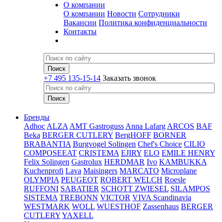
О компании
О компании
Новости
Сотрудники
Вакансии
Политика конфиденциальности
Контакты
+7 495 135-15-14
Заказать звонок
Бренды
Adhoc
ALZA
AMT Gastroguss
Anna Lafarg
ARCOS
BAF
Beka
BERGER CUTLERY
BergHOFF
BORNER
BRABANTIA
Burgvogel Solingen
Chef's Choice
CILIO
COMPOSEEAT
CRISTEMA
EJIRY
ELO
EMILE HENRY
Felix Solingen
Gastrolux
HERDMAR
Ivo
KAMBUKKA
Kuchenprofi
Lava
Maisingers
MARCATO
Microplane
OLYMPIA
PEUGEOT
ROBERT WELCH
Roesle
RUFFONI
SABATIER
SCHOTT ZWIESEL
SILAMPOS
SISTEMA
TREBONN
VICTOR
VIVA Scandinavia
WESTMARK
WOLL
WUESTHOF
Zassenhaus
BERGER
CUTLERY
YAXELL