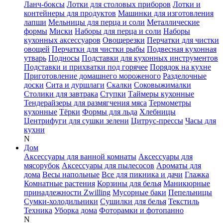
Ланч-боксы
Лотки для столовых приборов
Лотки и
контейнеры для продуктов
Машинки для изготовления
лапши
Мельницы для перца и соли
Металлические
формы
Миски
Наборы для перца и соли
Наборы
кухонных аксессуаров
Овощерезки
Перчатки для чистки
овощей
Перчатки для чистки рыбы
Подвесная кухонная
утварь
Подносы
Подставки для кухонных инструментов
Подставки и прихватки под горячее
Порядок на кухне
Приготовление домашнего мороженого
Разделочные
доски
Сита и дуршлаги
Скалки
Соковыжималки
Столики для завтрака
Ступки
Таймеры кухонные
Тендерайзеры для размягчения мяса
Термометры
кухонные
Тёрки
Формы для льда
Хлебницы
Центрифуги для сушки зелени
Цитрус-прессы
Часы для
кухни
N
Дом
Аксессуары для ванной комнаты
Аксессуары для
мясорубок
Аксессуары для пылесосов
Ароматы для
дома
Весы напольные
Все для пикника и дачи
Глажка
Комнатные растения
Корзины для белья
Маникюрные
принадлежности Zwilling
Мусорные баки
Пепельницы
Сумки-холодильники
Сушилки для белья
Текстиль
Техника
Уборка дома
Фоторамки и фотопанно
N