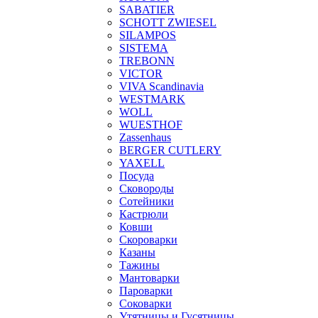
SABATIER
SCHOTT ZWIESEL
SILAMPOS
SISTEMA
TREBONN
VICTOR
VIVA Scandinavia
WESTMARK
WOLL
WUESTHOF
Zassenhaus
BERGER CUTLERY
YAXELL
Посуда
Сковороды
Сотейники
Кастрюли
Ковши
Скороварки
Казаны
Тажины
Мантоварки
Пароварки
Соковарки
Утятницы и Гусятницы