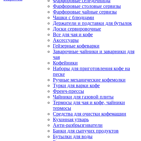
Фарфоровые селедочницы
Фарфоровые столовые сервизы
Фарфоровые чайные сервизы
Чашки с блюдцами
Держатели и подставки для бутылок
Доски сервировочные
Все для чая и кофе
Аксессуары
Гейзерные кофеварки
Заварочные чайники и заварники для
чая
Кофейники
Наборы для приготовления кофе на
песке
Ручные механические кофемолки
Турки для варки кофе
Френч-прессы
Чайники для газовой плиты
Термосы для чая и кофе, чайники
термосы
Средства для очистки кофемашин
Кухонная утварь
Анти-разбрызгиватели
Банки для сыпучих продуктов
Бутылки для воды