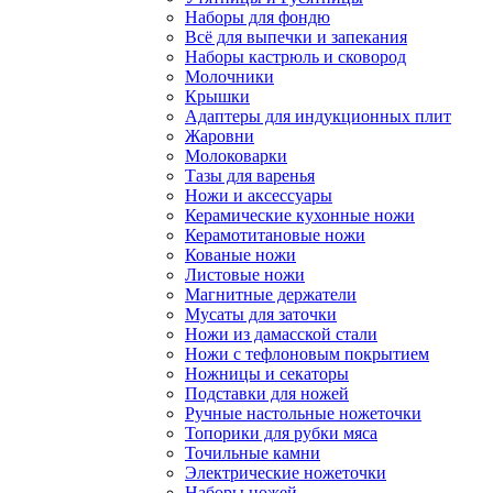
Наборы для фондю
Всё для выпечки и запекания
Наборы кастрюль и сковород
Молочники
Крышки
Адаптеры для индукционных плит
Жаровни
Молоковарки
Тазы для варенья
Ножи и аксессуары
Керамические кухонные ножи
Керамотитановые ножи
Кованые ножи
Листовые ножи
Магнитные держатели
Мусаты для заточки
Ножи из дамасской стали
Ножи с тефлоновым покрытием
Ножницы и секаторы
Подставки для ножей
Ручные настольные ножеточки
Топорики для рубки мяса
Точильные камни
Электрические ножеточки
Наборы ножей