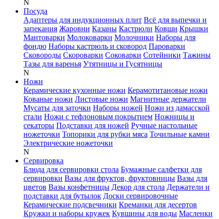
N
Посуда
Адаптеры для индукционных плит
Всё для выпечки и
запекания
Жаровни
Казаны
Кастрюли
Ковши
Крышки
Мантоварки
Молоковарки
Молочники
Наборы для
фондю
Наборы кастрюль и сковород
Пароварки
Сковороды
Скороварки
Соковарки
Сотейники
Тажины
Тазы для варенья
Утятницы и Гусятницы
N
Ножи
Керамические кухонные ножи
Керамотитановые ножи
Кованые ножи
Листовые ножи
Магнитные держатели
Мусаты для заточки
Наборы ножей
Ножи из дамасской
стали
Ножи с тефлоновым покрытием
Ножницы и
секаторы
Подставки для ножей
Ручные настольные
ножеточки
Топорики для рубки мяса
Точильные камни
Электрические ножеточки
N
Сервировка
Блюда для сервировки стола
Бумажные салфетки для
сервировки
Вазы для фруктов, фруктовницы
Вазы для
цветов
Вазы конфетницы
Декор для стола
Держатели и
подставки для бутылок
Доски сервировочные
Керамические подсвечники
Креманки для десертов
Кружки и наборы кружек
Кувшины для воды
Масленки