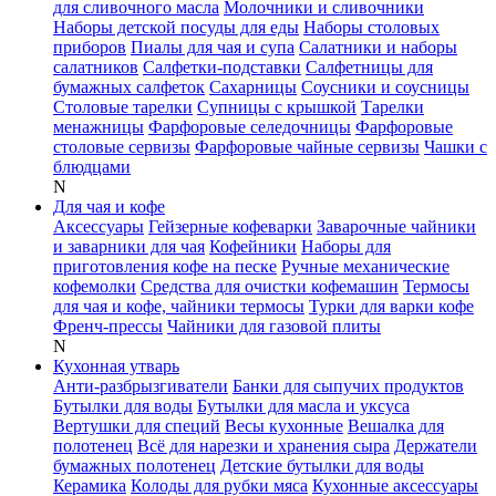
для сливочного масла
Молочники и сливочники
Наборы детской посуды для еды
Наборы столовых
приборов
Пиалы для чая и супа
Салатники и наборы
салатников
Салфетки-подставки
Салфетницы для
бумажных салфеток
Сахарницы
Соусники и соусницы
Столовые тарелки
Супницы с крышкой
Тарелки
менажницы
Фарфоровые селедочницы
Фарфоровые
столовые сервизы
Фарфоровые чайные сервизы
Чашки с
блюдцами
N
Для чая и кофе
Аксессуары
Гейзерные кофеварки
Заварочные чайники
и заварники для чая
Кофейники
Наборы для
приготовления кофе на песке
Ручные механические
кофемолки
Средства для очистки кофемашин
Термосы
для чая и кофе, чайники термосы
Турки для варки кофе
Френч-прессы
Чайники для газовой плиты
N
Кухонная утварь
Анти-разбрызгиватели
Банки для сыпучих продуктов
Бутылки для воды
Бутылки для масла и уксуса
Вертушки для специй
Весы кухонные
Вешалка для
полотенец
Всё для нарезки и хранения сыра
Держатели
бумажных полотенец
Детские бутылки для воды
Керамика
Колоды для рубки мяса
Кухонные аксессуары