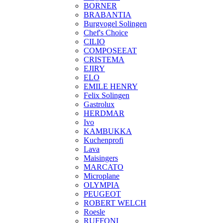
BORNER
BRABANTIA
Burgvogel Solingen
Chef's Choice
CILIO
COMPOSEEAT
CRISTEMA
EJIRY
ELO
EMILE HENRY
Felix Solingen
Gastrolux
HERDMAR
Ivo
KAMBUKKA
Kuchenprofi
Lava
Maisingers
MARCATO
Microplane
OLYMPIA
PEUGEOT
ROBERT WELCH
Roesle
RUFFONI