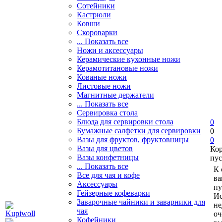
Сотейники
Кастрюли
Ковши
Скороварки
... Показать все
Ножи и аксессуары
Керамические кухонные ножи
Керамотитановые ножи
Кованые ножи
Листовые ножи
Магнитные держатели
... Показать все
Сервировка стола
Блюда для сервировки стола
0
Бумажные салфетки для сервировки
0
Вазы для фруктов, фруктовницы
0
Вазы для цветов
Ко
Вазы конфетницы
пус
... Показать все
К 
Все для чая и кофе
ва
Аксессуары
пу
Гейзерные кофеварки
Ис
Заварочные чайники и заварники для
не
чая
оч
Кофейники