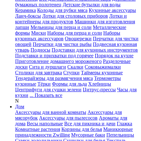
бумажных полотенец
Детские бутылки для воды
Керамика
Колоды для рубки мяса
Кухонные аксессуары
Ланч-боксы
Лотки для столовых приборов
Лотки и
контейнеры для продуктов
Машинки для изготовления
лапши
Мельницы для перца и соли
Металлические
формы
Миски
Наборы для перца и соли
Наборы
кухонных аксессуаров
Овощерезки
Перчатки для чистки
овощей
Перчатки для чистки рыбы
Подвесная кухонная
утварь
Подносы
Подставки для кухонных инструментов
Подставки и прихватки под горячее
Порядок на кухне
Приготовление домашнего мороженого
Разделочные
доски
Сита и дуршлаги
Скалки
Соковыжималки
Столики для завтрака
Ступки
Таймеры кухонные
Тендерайзеры для размягчения мяса
Термометры
кухонные
Тёрки
Формы для льда
Хлебницы
Центрифуги для сушки зелени
Цитрус-прессы
Часы для
кухни
... Показать все
N
Дом
Аксессуары для ванной комнаты
Аксессуары для
мясорубок
Аксессуары для пылесосов
Ароматы для
дома
Весы напольные
Все для пикника и дачи
Глажка
Комнатные растения
Корзины для белья
Маникюрные
принадлежности Zwilling
Мусорные баки
Пепельницы
Сумки-холодильники
Сушилки для белья
Текстиль