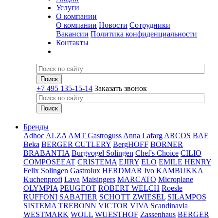
Услуги
О компании
О компании
Новости
Сотрудники
Вакансии
Политика конфиденциальности
Контакты
+7 495 135-15-14
Заказать звонок
Бренды
Adhoc
ALZA
AMT Gastroguss
Anna Lafarg
ARCOS
BAF
Beka
BERGER CUTLERY
BergHOFF
BORNER
BRABANTIA
Burgvogel Solingen
Chef's Choice
CILIO
COMPOSEEAT
CRISTEMA
EJIRY
ELO
EMILE HENRY
Felix Solingen
Gastrolux
HERDMAR
Ivo
KAMBUKKA
Kuchenprofi
Lava
Maisingers
MARCATO
Microplane
OLYMPIA
PEUGEOT
ROBERT WELCH
Roesle
RUFFONI
SABATIER
SCHOTT ZWIESEL
SILAMPOS
SISTEMA
TREBONN
VICTOR
VIVA Scandinavia
WESTMARK
WOLL
WUESTHOF
Zassenhaus
BERGER