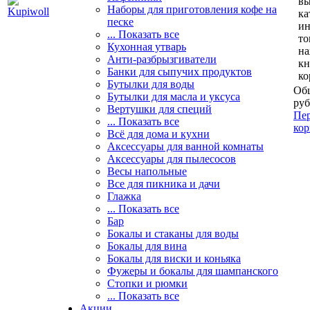
вы
Наборы для приготовления кофе на
ка
песке
и
... Показать все
то
Кухонная утварь
н
Анти-разбрызгиватели
кн
Банки для сыпучих продуктов
ко
Бутылки для воды
Общ
Бутылки для масла и уксуса
руб
Вертушки для специй
Пер
... Показать все
кор
Всё для дома и кухни
Аксессуары для ванной комнаты
Аксессуары для пылесосов
Весы напольные
Все для пикника и дачи
Глажка
... Показать все
Бар
Бокалы и стаканы для воды
Бокалы для вина
Бокалы для виски и коньяка
Фужеры и бокалы для шампанского
Стопки и рюмки
... Показать все
Акции