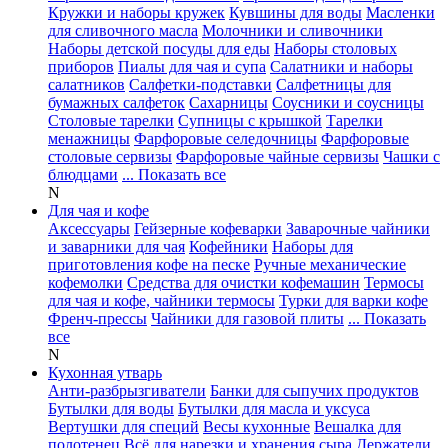
Кружки и наборы кружек
Кувшины для воды
Масленки
для сливочного масла
Молочники и сливочники
Наборы детской посуды для еды
Наборы столовых
приборов
Пиалы для чая и супа
Салатники и наборы
салатников
Салфетки-подставки
Салфетницы для
бумажных салфеток
Сахарницы
Соусники и соусницы
Столовые тарелки
Супницы с крышкой
Тарелки
менажницы
Фарфоровые селедочницы
Фарфоровые
столовые сервизы
Фарфоровые чайные сервизы
Чашки с
блюдцами
... Показать все
N
Для чая и кофе
Аксессуары
Гейзерные кофеварки
Заварочные чайники
и заварники для чая
Кофейники
Наборы для
приготовления кофе на песке
Ручные механические
кофемолки
Средства для очистки кофемашин
Термосы
для чая и кофе, чайники термосы
Турки для варки кофе
Френч-прессы
Чайники для газовой плиты
... Показать
все
N
Кухонная утварь
Анти-разбрызгиватели
Банки для сыпучих продуктов
Бутылки для воды
Бутылки для масла и уксуса
Вертушки для специй
Весы кухонные
Вешалка для
полотенец
Всё для нарезки и хранения сыра
Держатели