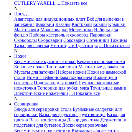
CUTLERY
YAXELL
... Показать все
N
Посуда
Адаптеры для индукционных плит
Всё для выпечки и
запекания
Жаровни
Казаны
Кастрюли
Ковши
Крышки
Мантоварки
Молоковарки
Молочники
Наборы для
фондю
Наборы кастрюль и сковород
Пароварки
Сковороды
Скороварки
Соковарки
Сотейники
Тажины
Тазы для варенья
Утятницы и Гусятницы
... Показать все
N
Ножи
Керамические кухонные ножи
Керамотитановые ножи
Кованые ножи
Листовые ножи
Магнитные держатели
Мусаты для заточки
Наборы ножей
Ножи из дамасской
стали
Ножи с тефлоновым покрытием
Ножницы и
секаторы
Подставки для ножей
Ручные настольные
ножеточки
Топорики для рубки мяса
Точильные камни
Электрические ножеточки
... Показать все
N
Сервировка
Блюда для сервировки стола
Бумажные салфетки для
сервировки
Вазы для фруктов, фруктовницы
Вазы для
цветов
Вазы конфетницы
Декор для стола
Держатели и
подставки для бутылок
Доски сервировочные
Керамические подсвечники
Креманки для десертов