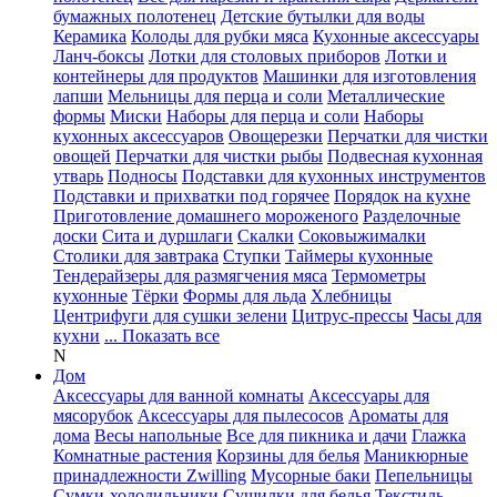
бумажных полотенец
Детские бутылки для воды
Керамика
Колоды для рубки мяса
Кухонные аксессуары
Ланч-боксы
Лотки для столовых приборов
Лотки и
контейнеры для продуктов
Машинки для изготовления
лапши
Мельницы для перца и соли
Металлические
формы
Миски
Наборы для перца и соли
Наборы
кухонных аксессуаров
Овощерезки
Перчатки для чистки
овощей
Перчатки для чистки рыбы
Подвесная кухонная
утварь
Подносы
Подставки для кухонных инструментов
Подставки и прихватки под горячее
Порядок на кухне
Приготовление домашнего мороженого
Разделочные
доски
Сита и дуршлаги
Скалки
Соковыжималки
Столики для завтрака
Ступки
Таймеры кухонные
Тендерайзеры для размягчения мяса
Термометры
кухонные
Тёрки
Формы для льда
Хлебницы
Центрифуги для сушки зелени
Цитрус-прессы
Часы для
кухни
... Показать все
N
Дом
Аксессуары для ванной комнаты
Аксессуары для
мясорубок
Аксессуары для пылесосов
Ароматы для
дома
Весы напольные
Все для пикника и дачи
Глажка
Комнатные растения
Корзины для белья
Маникюрные
принадлежности Zwilling
Мусорные баки
Пепельницы
Сумки-холодильники
Сушилки для белья
Текстиль