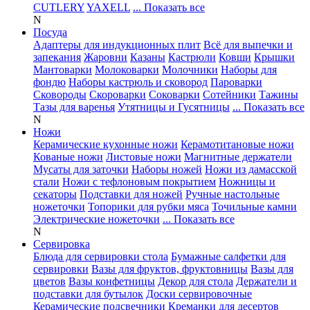
CUTLERY
YAXELL
... Показать все
N
Посуда
Адаптеры для индукционных плит
Всё для выпечки и
запекания
Жаровни
Казаны
Кастрюли
Ковши
Крышки
Мантоварки
Молоковарки
Молочники
Наборы для
фондю
Наборы кастрюль и сковород
Пароварки
Сковороды
Скороварки
Соковарки
Сотейники
Тажины
Тазы для варенья
Утятницы и Гусятницы
... Показать все
N
Ножи
Керамические кухонные ножи
Керамотитановые ножи
Кованые ножи
Листовые ножи
Магнитные держатели
Мусаты для заточки
Наборы ножей
Ножи из дамасской
стали
Ножи с тефлоновым покрытием
Ножницы и
секаторы
Подставки для ножей
Ручные настольные
ножеточки
Топорики для рубки мяса
Точильные камни
Электрические ножеточки
... Показать все
N
Сервировка
Блюда для сервировки стола
Бумажные салфетки для
сервировки
Вазы для фруктов, фруктовницы
Вазы для
цветов
Вазы конфетницы
Декор для стола
Держатели и
подставки для бутылок
Доски сервировочные
Керамические подсвечники
Креманки для десертов