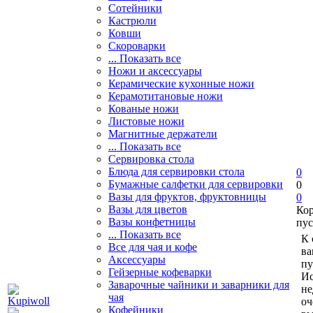
Сотейники
Кастрюли
Ковши
Скороварки
... Показать все
Ножи и аксессуары
Керамические кухонные ножи
Керамотитановые ножи
Кованые ножи
Листовые ножи
Магнитные держатели
... Показать все
Сервировка стола
Блюда для сервировки стола
0
Бумажные салфетки для сервировки
0
Вазы для фруктов, фруктовницы
0
Вазы для цветов
Ко
Вазы конфетницы
пус
... Показать все
К 
Все для чая и кофе
ва
Аксессуары
пу
Гейзерные кофеварки
Ис
Заварочные чайники и заварники для
не
чая
оч
Кофейники