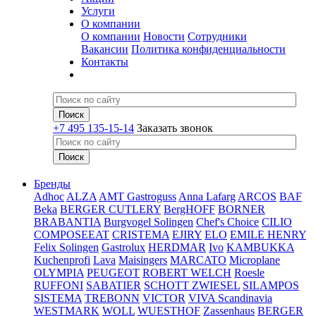
Услуги
О компании
О компании
Новости
Сотрудники
Вакансии
Политика конфиденциальности
Контакты
+7 495 135-15-14
Заказать звонок
Бренды
Adhoc
ALZA
AMT Gastroguss
Anna Lafarg
ARCOS
BAF
Beka
BERGER CUTLERY
BergHOFF
BORNER
BRABANTIA
Burgvogel Solingen
Chef's Choice
CILIO
COMPOSEEAT
CRISTEMA
EJIRY
ELO
EMILE HENRY
Felix Solingen
Gastrolux
HERDMAR
Ivo
KAMBUKKA
Kuchenprofi
Lava
Maisingers
MARCATO
Microplane
OLYMPIA
PEUGEOT
ROBERT WELCH
Roesle
RUFFONI
SABATIER
SCHOTT ZWIESEL
SILAMPOS
SISTEMA
TREBONN
VICTOR
VIVA Scandinavia
WESTMARK
WOLL
WUESTHOF
Zassenhaus
BERGER