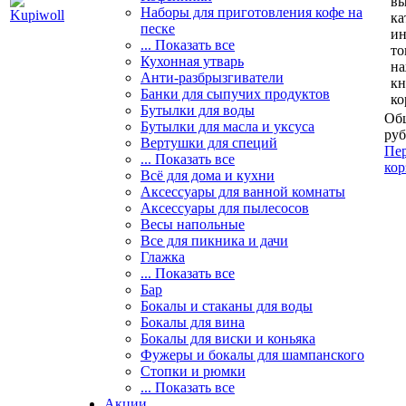
вы
Наборы для приготовления кофе на
ка
песке
и
... Показать все
то
Кухонная утварь
н
Анти-разбрызгиватели
кн
Банки для сыпучих продуктов
ко
Бутылки для воды
Общ
Бутылки для масла и уксуса
руб
Вертушки для специй
Пер
... Показать все
кор
Всё для дома и кухни
Аксессуары для ванной комнаты
Аксессуары для пылесосов
Весы напольные
Все для пикника и дачи
Глажка
... Показать все
Бар
Бокалы и стаканы для воды
Бокалы для вина
Бокалы для виски и коньяка
Фужеры и бокалы для шампанского
Стопки и рюмки
... Показать все
Акции