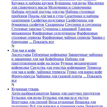
Кружки и наборы кружек
Кувшины для воды
Масленки
для сливочного масла
Молочники и сливочники
Наборы детской посуды для еды
Наборы столовых
приборов
Пиалы для чая и супа
Салатники и наборы
салатников
Салфетки-подставки
Салфетницы для
бумажных салфеток
Сахарницы
Соусники и соусницы
Столовые тарелки
Супницы с крышкой
Тарелки
менажницы
Фарфоровые селедочницы
Фарфоровые
столовые сервизы
Фарфоровые чайные сервизы
Чашки с
блюдцами
... Показать все
N
Для чая и кофе
Аксессуары
Гейзерные кофеварки
Заварочные чайники
и заварники для чая
Кофейники
Наборы для
приготовления кофе на песке
Ручные механические
кофемолки
Средства для очистки кофемашин
Термосы
для чая и кофе, чайники термосы
Турки для варки кофе
Френч-прессы
Чайники для газовой плиты
... Показать
все
N
Кухонная утварь
Анти-разбрызгиватели
Банки для сыпучих продуктов
Бутылки для воды
Бутылки для масла и уксуса
Вертушки для специй
Весы кухонные
Вешалка для
полотенец
Всё для нарезки и хранения сыра
Держатели