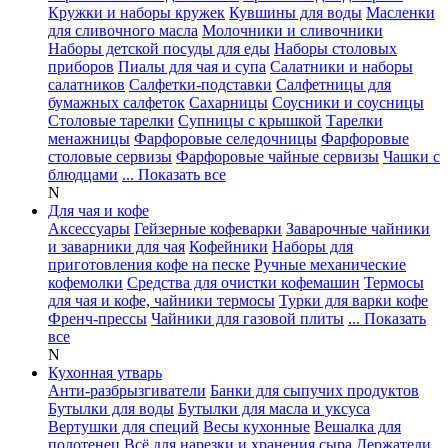
Кружки и наборы кружек
Кувшины для воды
Масленки
для сливочного масла
Молочники и сливочники
Наборы детской посуды для еды
Наборы столовых
приборов
Пиалы для чая и супа
Салатники и наборы
салатников
Салфетки-подставки
Салфетницы для
бумажных салфеток
Сахарницы
Соусники и соусницы
Столовые тарелки
Супницы с крышкой
Тарелки
менажницы
Фарфоровые селедочницы
Фарфоровые
столовые сервизы
Фарфоровые чайные сервизы
Чашки с
блюдцами
... Показать все
N
Для чая и кофе
Аксессуары
Гейзерные кофеварки
Заварочные чайники
и заварники для чая
Кофейники
Наборы для
приготовления кофе на песке
Ручные механические
кофемолки
Средства для очистки кофемашин
Термосы
для чая и кофе, чайники термосы
Турки для варки кофе
Френч-прессы
Чайники для газовой плиты
... Показать
все
N
Кухонная утварь
Анти-разбрызгиватели
Банки для сыпучих продуктов
Бутылки для воды
Бутылки для масла и уксуса
Вертушки для специй
Весы кухонные
Вешалка для
полотенец
Всё для нарезки и хранения сыра
Держатели