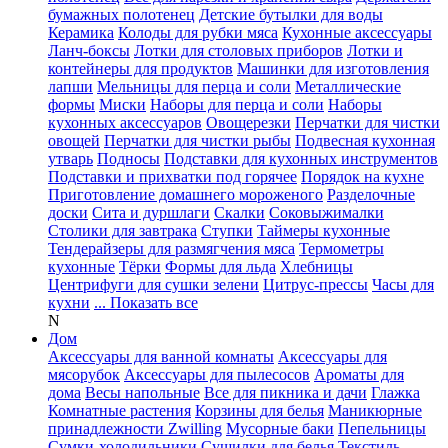
бумажных полотенец
Детские бутылки для воды
Керамика
Колоды для рубки мяса
Кухонные аксессуары
Ланч-боксы
Лотки для столовых приборов
Лотки и
контейнеры для продуктов
Машинки для изготовления
лапши
Мельницы для перца и соли
Металлические
формы
Миски
Наборы для перца и соли
Наборы
кухонных аксессуаров
Овощерезки
Перчатки для чистки
овощей
Перчатки для чистки рыбы
Подвесная кухонная
утварь
Подносы
Подставки для кухонных инструментов
Подставки и прихватки под горячее
Порядок на кухне
Приготовление домашнего мороженого
Разделочные
доски
Сита и дуршлаги
Скалки
Соковыжималки
Столики для завтрака
Ступки
Таймеры кухонные
Тендерайзеры для размягчения мяса
Термометры
кухонные
Тёрки
Формы для льда
Хлебницы
Центрифуги для сушки зелени
Цитрус-прессы
Часы для
кухни
... Показать все
N
Дом
Аксессуары для ванной комнаты
Аксессуары для
мясорубок
Аксессуары для пылесосов
Ароматы для
дома
Весы напольные
Все для пикника и дачи
Глажка
Комнатные растения
Корзины для белья
Маникюрные
принадлежности Zwilling
Мусорные баки
Пепельницы
Сумки-холодильники
Сушилки для белья
Текстиль