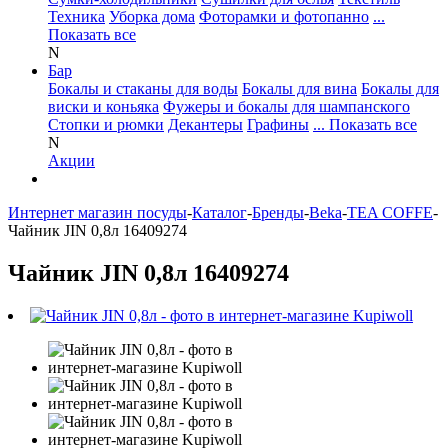
Техника
Уборка дома
Фоторамки и фотопанно
...
Показать все
N
Бар
Бокалы и стаканы для воды
Бокалы для вина
Бокалы для
виски и коньяка
Фужеры и бокалы для шампанского
Стопки и рюмки
Декантеры
Графины
... Показать все
N
Акции
Интернет магазин посуды
-
Каталог
-
Бренды
-
Beka
-
TEA COFFE
-
Чайник JIN 0,8л 16409274
Чайник JIN 0,8л 16409274