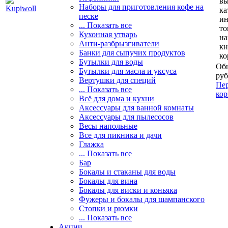
вы
Наборы для приготовления кофе на
ка
песке
и
... Показать все
то
Кухонная утварь
н
Анти-разбрызгиватели
кн
Банки для сыпучих продуктов
ко
Бутылки для воды
Общ
Бутылки для масла и уксуса
руб
Вертушки для специй
Пер
... Показать все
кор
Всё для дома и кухни
Аксессуары для ванной комнаты
Аксессуары для пылесосов
Весы напольные
Все для пикника и дачи
Глажка
... Показать все
Бар
Бокалы и стаканы для воды
Бокалы для вина
Бокалы для виски и коньяка
Фужеры и бокалы для шампанского
Стопки и рюмки
... Показать все
Акции