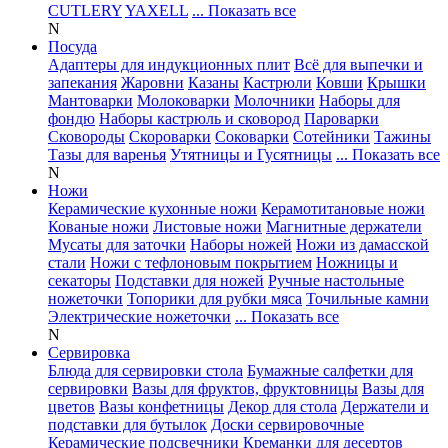
CUTLERY
YAXELL
... Показать все
N
Посуда
Адаптеры для индукционных плит
Всё для выпечки и
запекания
Жаровни
Казаны
Кастрюли
Ковши
Крышки
Мантоварки
Молоковарки
Молочники
Наборы для
фондю
Наборы кастрюль и сковород
Пароварки
Сковороды
Скороварки
Соковарки
Сотейники
Тажины
Тазы для варенья
Утятницы и Гусятницы
... Показать все
N
Ножи
Керамические кухонные ножи
Керамотитановые ножи
Кованые ножи
Листовые ножи
Магнитные держатели
Мусаты для заточки
Наборы ножей
Ножи из дамасской
стали
Ножи с тефлоновым покрытием
Ножницы и
секаторы
Подставки для ножей
Ручные настольные
ножеточки
Топорики для рубки мяса
Точильные камни
Электрические ножеточки
... Показать все
N
Сервировка
Блюда для сервировки стола
Бумажные салфетки для
сервировки
Вазы для фруктов, фруктовницы
Вазы для
цветов
Вазы конфетницы
Декор для стола
Держатели и
подставки для бутылок
Доски сервировочные
Керамические подсвечники
Креманки для десертов