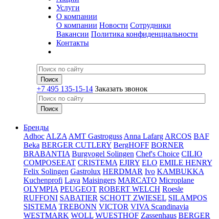
Услуги
О компании
О компании
Новости
Сотрудники
Вакансии
Политика конфиденциальности
Контакты
+7 495 135-15-14
Заказать звонок
Бренды
Adhoc
ALZA
AMT Gastroguss
Anna Lafarg
ARCOS
BAF
Beka
BERGER CUTLERY
BergHOFF
BORNER
BRABANTIA
Burgvogel Solingen
Chef's Choice
CILIO
COMPOSEEAT
CRISTEMA
EJIRY
ELO
EMILE HENRY
Felix Solingen
Gastrolux
HERDMAR
Ivo
KAMBUKKA
Kuchenprofi
Lava
Maisingers
MARCATO
Microplane
OLYMPIA
PEUGEOT
ROBERT WELCH
Roesle
RUFFONI
SABATIER
SCHOTT ZWIESEL
SILAMPOS
SISTEMA
TREBONN
VICTOR
VIVA Scandinavia
WESTMARK
WOLL
WUESTHOF
Zassenhaus
BERGER