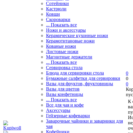
Сотейники
Кастрюли
Ковши
Скороварки
... Показать все
Ножи и аксессуары
Керамические кухонные ножи
Керамотитановые ножи
Кованые ножи
Листовые ножи
Магнитные держатели
... Показать все
Сервировка стола
Блюда для сервировки стола
0
Бумажные салфетки для сервировки
0
Вазы для фруктов, фруктовницы
0
Вазы для цветов
Ко
Вазы конфетницы
пус
... Показать все
К 
Все для чая и кофе
ва
Аксессуары
пу
Гейзерные кофеварки
Ис
Заварочные чайники и заварники для
не
чая
оч
Кофейники