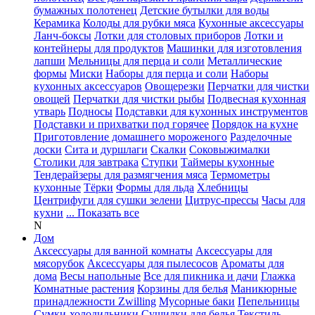
бумажных полотенец
Детские бутылки для воды
Керамика
Колоды для рубки мяса
Кухонные аксессуары
Ланч-боксы
Лотки для столовых приборов
Лотки и
контейнеры для продуктов
Машинки для изготовления
лапши
Мельницы для перца и соли
Металлические
формы
Миски
Наборы для перца и соли
Наборы
кухонных аксессуаров
Овощерезки
Перчатки для чистки
овощей
Перчатки для чистки рыбы
Подвесная кухонная
утварь
Подносы
Подставки для кухонных инструментов
Подставки и прихватки под горячее
Порядок на кухне
Приготовление домашнего мороженого
Разделочные
доски
Сита и дуршлаги
Скалки
Соковыжималки
Столики для завтрака
Ступки
Таймеры кухонные
Тендерайзеры для размягчения мяса
Термометры
кухонные
Тёрки
Формы для льда
Хлебницы
Центрифуги для сушки зелени
Цитрус-прессы
Часы для
кухни
... Показать все
N
Дом
Аксессуары для ванной комнаты
Аксессуары для
мясорубок
Аксессуары для пылесосов
Ароматы для
дома
Весы напольные
Все для пикника и дачи
Глажка
Комнатные растения
Корзины для белья
Маникюрные
принадлежности Zwilling
Мусорные баки
Пепельницы
Сумки-холодильники
Сушилки для белья
Текстиль