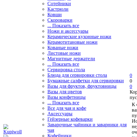
Сотейники
Кастрюли
Ковши
Скороварки
... Показать все
Ножи и аксессуары
Керамические кухонные ножи
Керамотитановые ножи
Кованые ножи
Листовые ножи
Магнитные держатели
... Показать все
Сервировка стола
Блюда для сервировки стола
0
Бумажные салфетки для сервировки
0
Вазы для фруктов, фруктовницы
0
Вазы для цветов
Ко
Вазы конфетницы
пус
... Показать все
К 
Все для чая и кофе
ва
Аксессуары
пу
Гейзерные кофеварки
Ис
Заварочные чайники и заварники для
не
чая
оч
Кофейники