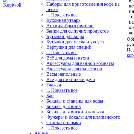
вы
Наборы для приготовления кофе на
ка
песке
и
... Показать все
то
Кухонная утварь
н
Анти-разбрызгиватели
кн
Банки для сыпучих продуктов
ко
Бутылки для воды
Общ
Бутылки для масла и уксуса
руб
Вертушки для специй
Пер
... Показать все
кор
Всё для дома и кухни
Аксессуары для ванной комнаты
Аксессуары для пылесосов
Весы напольные
Все для пикника и дачи
Глажка
... Показать все
Бар
Бокалы и стаканы для воды
Бокалы для вина
Бокалы для виски и коньяка
Фужеры и бокалы для шампанского
Стопки и рюмки
... Показать все
Акции