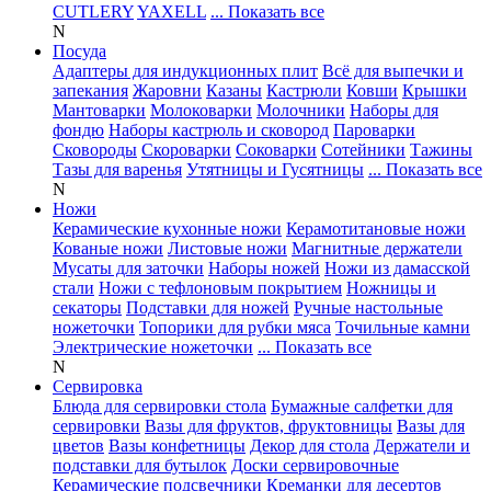
CUTLERY
YAXELL
... Показать все
N
Посуда
Адаптеры для индукционных плит
Всё для выпечки и
запекания
Жаровни
Казаны
Кастрюли
Ковши
Крышки
Мантоварки
Молоковарки
Молочники
Наборы для
фондю
Наборы кастрюль и сковород
Пароварки
Сковороды
Скороварки
Соковарки
Сотейники
Тажины
Тазы для варенья
Утятницы и Гусятницы
... Показать все
N
Ножи
Керамические кухонные ножи
Керамотитановые ножи
Кованые ножи
Листовые ножи
Магнитные держатели
Мусаты для заточки
Наборы ножей
Ножи из дамасской
стали
Ножи с тефлоновым покрытием
Ножницы и
секаторы
Подставки для ножей
Ручные настольные
ножеточки
Топорики для рубки мяса
Точильные камни
Электрические ножеточки
... Показать все
N
Сервировка
Блюда для сервировки стола
Бумажные салфетки для
сервировки
Вазы для фруктов, фруктовницы
Вазы для
цветов
Вазы конфетницы
Декор для стола
Держатели и
подставки для бутылок
Доски сервировочные
Керамические подсвечники
Креманки для десертов