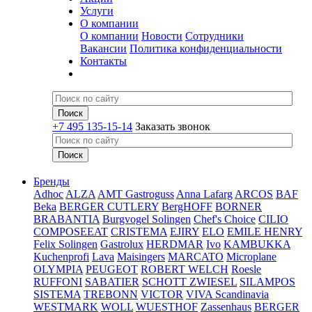
Услуги
О компании
О компании
Новости
Сотрудники
Вакансии
Политика конфиденциальности
Контакты
+7 495 135-15-14
Заказать звонок
Бренды
Adhoc
ALZA
AMT Gastroguss
Anna Lafarg
ARCOS
BAF
Beka
BERGER CUTLERY
BergHOFF
BORNER
BRABANTIA
Burgvogel Solingen
Chef's Choice
CILIO
COMPOSEEAT
CRISTEMA
EJIRY
ELO
EMILE HENRY
Felix Solingen
Gastrolux
HERDMAR
Ivo
KAMBUKKA
Kuchenprofi
Lava
Maisingers
MARCATO
Microplane
OLYMPIA
PEUGEOT
ROBERT WELCH
Roesle
RUFFONI
SABATIER
SCHOTT ZWIESEL
SILAMPOS
SISTEMA
TREBONN
VICTOR
VIVA Scandinavia
WESTMARK
WOLL
WUESTHOF
Zassenhaus
BERGER