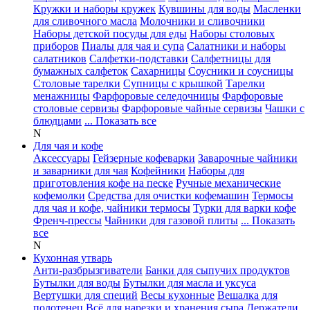
Кружки и наборы кружек
Кувшины для воды
Масленки
для сливочного масла
Молочники и сливочники
Наборы детской посуды для еды
Наборы столовых
приборов
Пиалы для чая и супа
Салатники и наборы
салатников
Салфетки-подставки
Салфетницы для
бумажных салфеток
Сахарницы
Соусники и соусницы
Столовые тарелки
Супницы с крышкой
Тарелки
менажницы
Фарфоровые селедочницы
Фарфоровые
столовые сервизы
Фарфоровые чайные сервизы
Чашки с
блюдцами
... Показать все
N
Для чая и кофе
Аксессуары
Гейзерные кофеварки
Заварочные чайники
и заварники для чая
Кофейники
Наборы для
приготовления кофе на песке
Ручные механические
кофемолки
Средства для очистки кофемашин
Термосы
для чая и кофе, чайники термосы
Турки для варки кофе
Френч-прессы
Чайники для газовой плиты
... Показать
все
N
Кухонная утварь
Анти-разбрызгиватели
Банки для сыпучих продуктов
Бутылки для воды
Бутылки для масла и уксуса
Вертушки для специй
Весы кухонные
Вешалка для
полотенец
Всё для нарезки и хранения сыра
Держатели