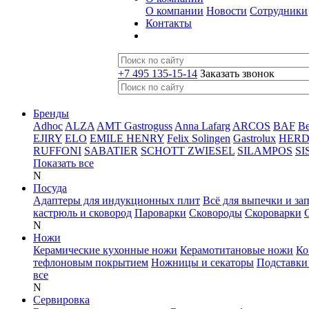
О компании
Новости
Сотрудники
Контакты
+7 495 135-15-14
Заказать звонок
Бренды
Adhoc
ALZA
AMT Gastroguss
Anna Lafarg
ARCOS
BAF
B
EJIRY
ELO
EMILE HENRY
Felix Solingen
Gastrolux
HER
RUFFONI
SABATIER
SCHOTT ZWIESEL
SILAMPOS
SI
Показать все
N
Посуда
Адаптеры для индукционных плит
Всё для выпечки и за
кастрюль и сковород
Пароварки
Сковороды
Скороварки
N
Ножи
Керамические кухонные ножи
Керамотитановые ножи
Ко
тефлоновым покрытием
Ножницы и секаторы
Подставки
все
N
Сервировка