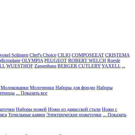
vogel Solingen
Chef's Choice
CILIO
COMPOSEEAT
CRISTEMA
Microplane
OLYMPIA
PEUGEOT
ROBERT WELCH
Roesle
LL
WUESTHOF
Zassenhaus
BERGER CUTLERY
YAXELL
...
Молоковарки
Молочники
Наборы для фондю
Наборы
сятницы
... Показать все
заточки
Наборы ножей
Ножи из дамасской стали
Ножи с
мяса
Точильные камни
Электрические ножеточки
... Показать