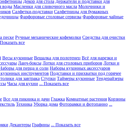
конфетницы
Декор для стола
Держатели и подставки для
я воды
Масленки для сливочного масла
Молочники и
ников
Салфетки-подставки
Салфетницы для бумажных
едочницы
Фарфоровые столовые сервизы
Фарфоровые чайные
а песке
Ручные механические кофемолки
Средства для очистки
. Показать все
й
Весы кухонные
Вешалка для полотенец
Всё для нарезки и
сессуары
Ланч-боксы
Лотки для столовых приборов
Лотки и
Наборы для перца и соли
Наборы кухонных аксессуаров
 кухонных инструментов
Подставки и прихватки под горячее
толики для завтрака
Ступки
Таймеры кухонные
Тендерайзеры
ссы
Часы для кухни
... Показать все
е
Все для пикника и дачи
Глажка
Комнатные растения
Корзины
екстиль
Техника
Уборка дома
Фоторамки и фотопанно
...
юмки
Декантеры
Графины
... Показать все