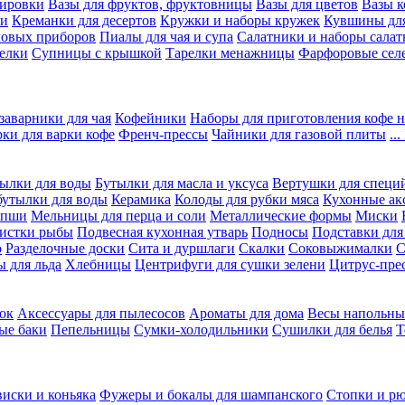
вировки
Вазы для фруктов, фруктовницы
Вазы для цветов
Вазы 
ки
Креманки для десертов
Кружки и наборы кружек
Кувшины дл
ловых приборов
Пиалы для чая и супа
Салатники и наборы салат
елки
Супницы с крышкой
Тарелки менажницы
Фарфоровые сел
заварники для чая
Кофейники
Наборы для приготовления кофе н
рки для варки кофе
Френч-прессы
Чайники для газовой плиты
..
ылки для воды
Бутылки для масла и уксуса
Вертушки для специ
бутылки для воды
Керамика
Колоды для рубки мяса
Кухонные ак
апши
Мельницы для перца и соли
Металлические формы
Миски
чистки рыбы
Подвесная кухонная утварь
Подносы
Подставки для
о
Разделочные доски
Сита и дуршлаги
Скалки
Соковыжималки
С
 для льда
Хлебницы
Центрифуги для сушки зелени
Цитрус-пре
ок
Аксессуары для пылесосов
Ароматы для дома
Весы напольны
ые баки
Пепельницы
Сумки-холодильники
Сушилки для белья
Т
виски и коньяка
Фужеры и бокалы для шампанского
Стопки и р