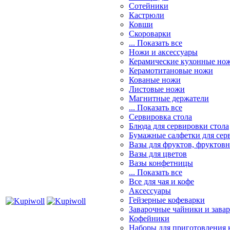
Сотейники
Кастрюли
Ковши
Скороварки
... Показать все
Ножи и аксессуары
Керамические кухонные но
Керамотитановые ножи
Кованые ножи
Листовые ножи
Магнитные держатели
... Показать все
Сервировка стола
Блюда для сервировки стола
Бумажные салфетки для сер
Вазы для фруктов, фруктов
Вазы для цветов
Вазы конфетницы
... Показать все
Все для чая и кофе
Аксессуары
Гейзерные кофеварки
Заварочные чайники и завар
Кофейники
Наборы для приготовления к