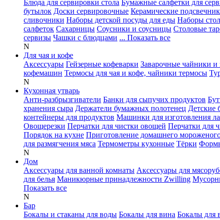
Блюда для сервировки стола
Бумажные салфетки для сер
бутылок
Доски сервировочные
Керамические подсвечни
сливочники
Наборы детской посуды для еды
Наборы сто
салфеток
Сахарницы
Соусники и соусницы
Столовые тар
сервизы
Чашки с блюдцами
... Показать все
N
Для чая и кофе
Аксессуары
Гейзерные кофеварки
Заварочные чайники и 
кофемашин
Термосы для чая и кофе, чайники термосы
Ту
N
Кухонная утварь
Анти-разбрызгиватели
Банки для сыпучих продуктов
Бут
хранения сыра
Держатели бумажных полотенец
Детские 
контейнеры для продуктов
Машинки для изготовления л
Овощерезки
Перчатки для чистки овощей
Перчатки для 
Порядок на кухне
Приготовление домашнего мороженог
для размягчения мяса
Термометры кухонные
Тёрки
Формы
N
Дом
Аксессуары для ванной комнаты
Аксессуары для мясоруб
для белья
Маникюрные принадлежности Zwilling
Мусорн
Показать все
N
Бар
Бокалы и стаканы для воды
Бокалы для вина
Бокалы для 