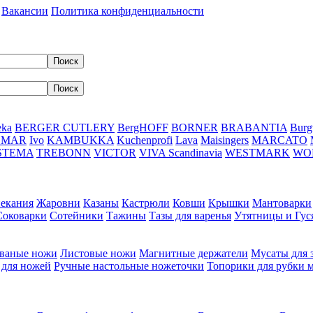
Вакансии
Политика конфиденциальности
eka
BERGER CUTLERY
BergHOFF
BORNER
BRABANTIA
Burg
DMAR
Ivo
KAMBUKKA
Kuchenprofi
Lava
Maisingers
MARCATO
STEMA
TREBONN
VICTOR
VIVA Scandinavia
WESTMARK
WO
пекания
Жаровни
Казаны
Кастрюли
Ковши
Крышки
Мантоварки
Соковарки
Сотейники
Тажины
Тазы для варенья
Утятницы и Гу
ваные ножи
Листовые ножи
Магнитные держатели
Мусаты для 
 для ножей
Ручные настольные ножеточки
Топорики для рубки 