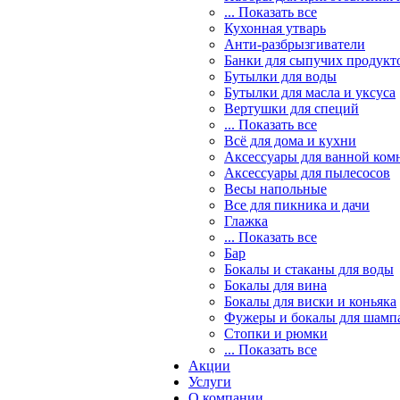
... Показать все
Кухонная утварь
Анти-разбрызгиватели
Банки для сыпучих продукт
Бутылки для воды
Бутылки для масла и уксуса
Вертушки для специй
... Показать все
Всё для дома и кухни
Аксессуары для ванной ком
Аксессуары для пылесосов
Весы напольные
Все для пикника и дачи
Глажка
... Показать все
Бар
Бокалы и стаканы для воды
Бокалы для вина
Бокалы для виски и коньяка
Фужеры и бокалы для шамп
Стопки и рюмки
... Показать все
Акции
Услуги
О компании