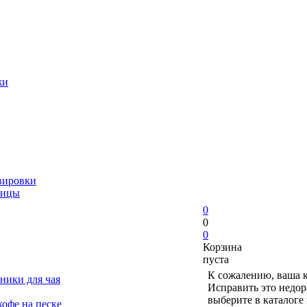
жи
вировки
ницы
0
0
0
Корзина
пуста
К сожалению, ваша к
ники для чая
Исправить это недор
выберите в каталоге
офе на песке