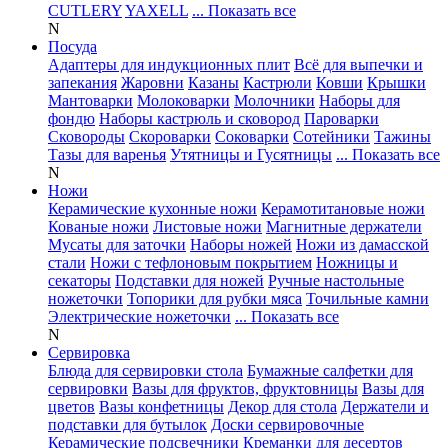
CUTLERY
YAXELL
... Показать все
N
Посуда
Адаптеры для индукционных плит
Всё для выпечки и
запекания
Жаровни
Казаны
Кастрюли
Ковши
Крышки
Мантоварки
Молоковарки
Молочники
Наборы для
фондю
Наборы кастрюль и сковород
Пароварки
Сковороды
Скороварки
Соковарки
Сотейники
Тажины
Тазы для варенья
Утятницы и Гусятницы
... Показать все
N
Ножи
Керамические кухонные ножи
Керамотитановые ножи
Кованые ножи
Листовые ножи
Магнитные держатели
Мусаты для заточки
Наборы ножей
Ножи из дамасской
стали
Ножи с тефлоновым покрытием
Ножницы и
секаторы
Подставки для ножей
Ручные настольные
ножеточки
Топорики для рубки мяса
Точильные камни
Электрические ножеточки
... Показать все
N
Сервировка
Блюда для сервировки стола
Бумажные салфетки для
сервировки
Вазы для фруктов, фруктовницы
Вазы для
цветов
Вазы конфетницы
Декор для стола
Держатели и
подставки для бутылок
Доски сервировочные
Керамические подсвечники
Креманки для десертов