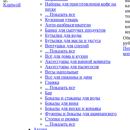
вы
Наборы для приготовления кофе на
ка
песке
и
... Показать все
то
Кухонная утварь
н
Анти-разбрызгиватели
кн
Банки для сыпучих продуктов
ко
Бутылки для воды
Общ
Бутылки для масла и уксуса
руб
Вертушки для специй
Пер
... Показать все
кор
Всё для дома и кухни
Аксессуары для ванной комнаты
Аксессуары для пылесосов
Весы напольные
Все для пикника и дачи
Глажка
... Показать все
Бар
Бокалы и стаканы для воды
Бокалы для вина
Бокалы для виски и коньяка
Фужеры и бокалы для шампанского
Стопки и рюмки
... Показать все
Акции