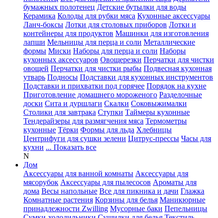
бумажных полотенец
Детские бутылки для воды
Керамика
Колоды для рубки мяса
Кухонные аксессуары
Ланч-боксы
Лотки для столовых приборов
Лотки и
контейнеры для продуктов
Машинки для изготовления
лапши
Мельницы для перца и соли
Металлические
формы
Миски
Наборы для перца и соли
Наборы
кухонных аксессуаров
Овощерезки
Перчатки для чистки
овощей
Перчатки для чистки рыбы
Подвесная кухонная
утварь
Подносы
Подставки для кухонных инструментов
Подставки и прихватки под горячее
Порядок на кухне
Приготовление домашнего мороженого
Разделочные
доски
Сита и дуршлаги
Скалки
Соковыжималки
Столики для завтрака
Ступки
Таймеры кухонные
Тендерайзеры для размягчения мяса
Термометры
кухонные
Тёрки
Формы для льда
Хлебницы
Центрифуги для сушки зелени
Цитрус-прессы
Часы для
кухни
... Показать все
N
Дом
Аксессуары для ванной комнаты
Аксессуары для
мясорубок
Аксессуары для пылесосов
Ароматы для
дома
Весы напольные
Все для пикника и дачи
Глажка
Комнатные растения
Корзины для белья
Маникюрные
принадлежности Zwilling
Мусорные баки
Пепельницы
Сумки-холодильники
Сушилки для белья
Текстиль