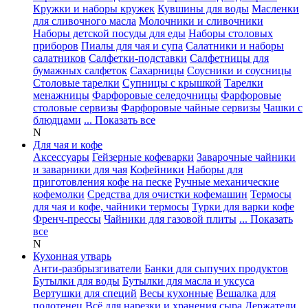
Кружки и наборы кружек
Кувшины для воды
Масленки
для сливочного масла
Молочники и сливочники
Наборы детской посуды для еды
Наборы столовых
приборов
Пиалы для чая и супа
Салатники и наборы
салатников
Салфетки-подставки
Салфетницы для
бумажных салфеток
Сахарницы
Соусники и соусницы
Столовые тарелки
Супницы с крышкой
Тарелки
менажницы
Фарфоровые селедочницы
Фарфоровые
столовые сервизы
Фарфоровые чайные сервизы
Чашки с
блюдцами
... Показать все
N
Для чая и кофе
Аксессуары
Гейзерные кофеварки
Заварочные чайники
и заварники для чая
Кофейники
Наборы для
приготовления кофе на песке
Ручные механические
кофемолки
Средства для очистки кофемашин
Термосы
для чая и кофе, чайники термосы
Турки для варки кофе
Френч-прессы
Чайники для газовой плиты
... Показать
все
N
Кухонная утварь
Анти-разбрызгиватели
Банки для сыпучих продуктов
Бутылки для воды
Бутылки для масла и уксуса
Вертушки для специй
Весы кухонные
Вешалка для
полотенец
Всё для нарезки и хранения сыра
Держатели