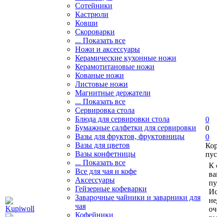
Сотейники
Кастрюли
Ковши
Скороварки
... Показать все
Ножи и аксессуары
Керамические кухонные ножи
Керамотитановые ножи
Кованые ножи
Листовые ножи
Магнитные держатели
... Показать все
Сервировка стола
Блюда для сервировки стола
0
Бумажные салфетки для сервировки
0
Вазы для фруктов, фруктовницы
0
Вазы для цветов
Ко
Вазы конфетницы
пус
... Показать все
К 
Все для чая и кофе
ва
Аксессуары
пу
Гейзерные кофеварки
Ис
Заварочные чайники и заварники для
не
чая
оч
Кофейники