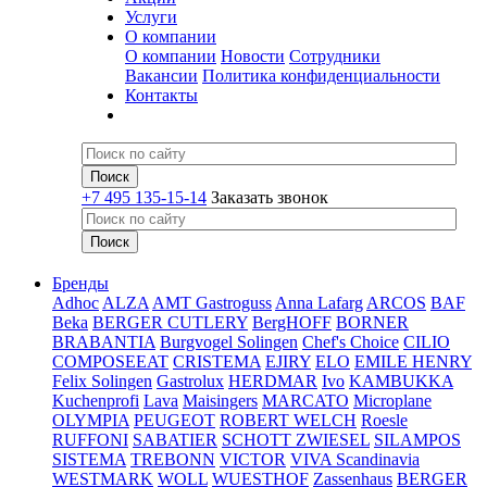
Услуги
О компании
О компании
Новости
Сотрудники
Вакансии
Политика конфиденциальности
Контакты
+7 495 135-15-14
Заказать звонок
Бренды
Adhoc
ALZA
AMT Gastroguss
Anna Lafarg
ARCOS
BAF
Beka
BERGER CUTLERY
BergHOFF
BORNER
BRABANTIA
Burgvogel Solingen
Chef's Choice
CILIO
COMPOSEEAT
CRISTEMA
EJIRY
ELO
EMILE HENRY
Felix Solingen
Gastrolux
HERDMAR
Ivo
KAMBUKKA
Kuchenprofi
Lava
Maisingers
MARCATO
Microplane
OLYMPIA
PEUGEOT
ROBERT WELCH
Roesle
RUFFONI
SABATIER
SCHOTT ZWIESEL
SILAMPOS
SISTEMA
TREBONN
VICTOR
VIVA Scandinavia
WESTMARK
WOLL
WUESTHOF
Zassenhaus
BERGER