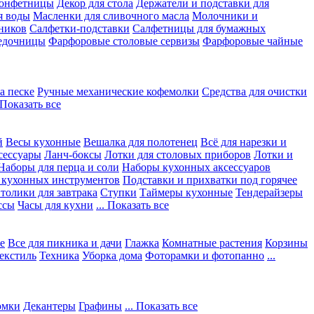
конфетницы
Декор для стола
Держатели и подставки для
я воды
Масленки для сливочного масла
Молочники и
ников
Салфетки-подставки
Салфетницы для бумажных
едочницы
Фарфоровые столовые сервизы
Фарфоровые чайные
а песке
Ручные механические кофемолки
Средства для очистки
. Показать все
й
Весы кухонные
Вешалка для полотенец
Всё для нарезки и
сессуары
Ланч-боксы
Лотки для столовых приборов
Лотки и
Наборы для перца и соли
Наборы кухонных аксессуаров
 кухонных инструментов
Подставки и прихватки под горячее
толики для завтрака
Ступки
Таймеры кухонные
Тендерайзеры
ссы
Часы для кухни
... Показать все
е
Все для пикника и дачи
Глажка
Комнатные растения
Корзины
екстиль
Техника
Уборка дома
Фоторамки и фотопанно
...
юмки
Декантеры
Графины
... Показать все