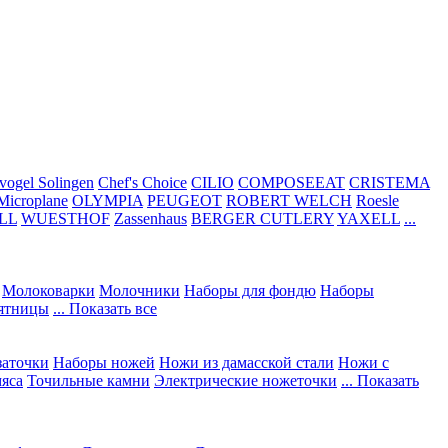
vogel Solingen
Chef's Choice
CILIO
COMPOSEEAT
CRISTEMA
Microplane
OLYMPIA
PEUGEOT
ROBERT WELCH
Roesle
LL
WUESTHOF
Zassenhaus
BERGER CUTLERY
YAXELL
...
Молоковарки
Молочники
Наборы для фондю
Наборы
сятницы
... Показать все
заточки
Наборы ножей
Ножи из дамасской стали
Ножи с
мяса
Точильные камни
Электрические ножеточки
... Показать