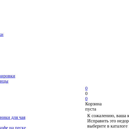
жи
вировки
ницы
0
0
0
Корзина
пуста
К сожалению, ваша к
ники для чая
Исправить это недор
выберите в каталоге
офе на песке