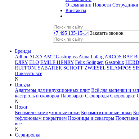
О компании
Новости
Сотрудники
Контакты
+7 495 135-15-14
Заказать звонок
Бренды
Adhoc
ALZA
AMT Gastroguss
Anna Lafarg
ARCOS
BAF
B
EJIRY
ELO
EMILE HENRY
Felix Solingen
Gastrolux
HER
RUFFONI
SABATIER
SCHOTT ZWIESEL
SILAMPOS
SI
Показать все
N
Посуда
Адаптеры для индукционных плит
Всё для выпечки и за
кастрюль и сковород
Пароварки
Сковороды
Скороварки
N
Ножи
Керамические кухонные ножи
Керамотитановые ножи
Ко
тефлоновым покрытием
Ножницы и секаторы
Подставки
все
N
Сервировка