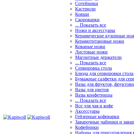
Сотейники
Кастрюли
Ковши
Скороварки
... Показать все
Ножи и аксессуары
Керамические кухонные но
Керамотитановые ножи
Кованые ножи
Листовые ножи
Магнитные держатели
... Показать все
Сервировка стола
Блюда для сервировки стола
Бумажные салфетки для сер
Вазы для фруктов, фруктов
Вазы для цветов
Вазы конфетницы
... Показать все
Все для чая и кофе
Аксессуары
Гейзерные кофеварки
Заварочные чайники и завар
Кофейники
Наборы для приготовления к