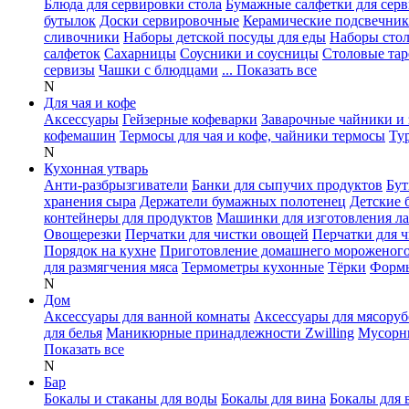
Блюда для сервировки стола
Бумажные салфетки для сер
бутылок
Доски сервировочные
Керамические подсвечни
сливочники
Наборы детской посуды для еды
Наборы сто
салфеток
Сахарницы
Соусники и соусницы
Столовые тар
сервизы
Чашки с блюдцами
... Показать все
N
Для чая и кофе
Аксессуары
Гейзерные кофеварки
Заварочные чайники и 
кофемашин
Термосы для чая и кофе, чайники термосы
Ту
N
Кухонная утварь
Анти-разбрызгиватели
Банки для сыпучих продуктов
Бут
хранения сыра
Держатели бумажных полотенец
Детские 
контейнеры для продуктов
Машинки для изготовления л
Овощерезки
Перчатки для чистки овощей
Перчатки для 
Порядок на кухне
Приготовление домашнего мороженог
для размягчения мяса
Термометры кухонные
Тёрки
Формы
N
Дом
Аксессуары для ванной комнаты
Аксессуары для мясоруб
для белья
Маникюрные принадлежности Zwilling
Мусорн
Показать все
N
Бар
Бокалы и стаканы для воды
Бокалы для вина
Бокалы для 