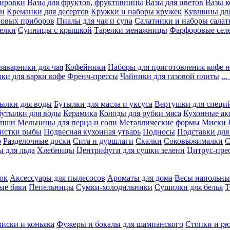
вировки
Вазы для фруктов, фруктовницы
Вазы для цветов
Вазы 
ки
Креманки для десертов
Кружки и наборы кружек
Кувшины дл
ловых приборов
Пиалы для чая и супа
Салатники и наборы салат
елки
Супницы с крышкой
Тарелки менажницы
Фарфоровые сел
заварники для чая
Кофейники
Наборы для приготовления кофе н
рки для варки кофе
Френч-прессы
Чайники для газовой плиты
..
ылки для воды
Бутылки для масла и уксуса
Вертушки для специ
бутылки для воды
Керамика
Колоды для рубки мяса
Кухонные ак
апши
Мельницы для перца и соли
Металлические формы
Миски
чистки рыбы
Подвесная кухонная утварь
Подносы
Подставки для
о
Разделочные доски
Сита и дуршлаги
Скалки
Соковыжималки
С
 для льда
Хлебницы
Центрифуги для сушки зелени
Цитрус-пре
ок
Аксессуары для пылесосов
Ароматы для дома
Весы напольны
ые баки
Пепельницы
Сумки-холодильники
Сушилки для белья
Т
виски и коньяка
Фужеры и бокалы для шампанского
Стопки и р