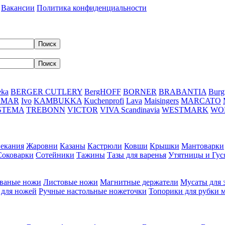
Вакансии
Политика конфиденциальности
eka
BERGER CUTLERY
BergHOFF
BORNER
BRABANTIA
Burg
DMAR
Ivo
KAMBUKKA
Kuchenprofi
Lava
Maisingers
MARCATO
STEMA
TREBONN
VICTOR
VIVA Scandinavia
WESTMARK
WO
пекания
Жаровни
Казаны
Кастрюли
Ковши
Крышки
Мантоварки
Соковарки
Сотейники
Тажины
Тазы для варенья
Утятницы и Гу
ваные ножи
Листовые ножи
Магнитные держатели
Мусаты для 
 для ножей
Ручные настольные ножеточки
Топорики для рубки 