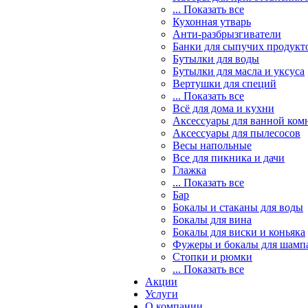
... Показать все
Кухонная утварь
Анти-разбрызгиватели
Банки для сыпучих продукт
Бутылки для воды
Бутылки для масла и уксуса
Вертушки для специй
... Показать все
Всё для дома и кухни
Аксессуары для ванной ком
Аксессуары для пылесосов
Весы напольные
Все для пикника и дачи
Глажка
... Показать все
Бар
Бокалы и стаканы для воды
Бокалы для вина
Бокалы для виски и коньяка
Фужеры и бокалы для шамп
Стопки и рюмки
... Показать все
Акции
Услуги
О компании