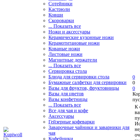
Сотейники
Кастрюли
Ковши
Скороварки
... Показать все
Ножи и аксессуары
Керамические кухонные ножи
Керамотитановые ножи
Кованые ножи
Листовые ножи
Магнитные держатели
... Показать все
Сервировка стола
Блюда для сервировки стола
0
Бумажные салфетки для сервировки
0
Вазы для фруктов, фруктовницы
0
Вазы для цветов
Ко
Вазы конфетницы
пус
... Показать все
К 
Все для чая и кофе
ва
Аксессуары
пу
Гейзерные кофеварки
Ис
Заварочные чайники и заварники для
не
чая
оч
Кофейники