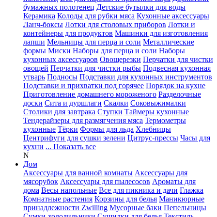
бумажных полотенец
Детские бутылки для воды
Керамика
Колоды для рубки мяса
Кухонные аксессуары
Ланч-боксы
Лотки для столовых приборов
Лотки и
контейнеры для продуктов
Машинки для изготовления
лапши
Мельницы для перца и соли
Металлические
формы
Миски
Наборы для перца и соли
Наборы
кухонных аксессуаров
Овощерезки
Перчатки для чистки
овощей
Перчатки для чистки рыбы
Подвесная кухонная
утварь
Подносы
Подставки для кухонных инструментов
Подставки и прихватки под горячее
Порядок на кухне
Приготовление домашнего мороженого
Разделочные
доски
Сита и дуршлаги
Скалки
Соковыжималки
Столики для завтрака
Ступки
Таймеры кухонные
Тендерайзеры для размягчения мяса
Термометры
кухонные
Тёрки
Формы для льда
Хлебницы
Центрифуги для сушки зелени
Цитрус-прессы
Часы для
кухни
... Показать все
N
Дом
Аксессуары для ванной комнаты
Аксессуары для
мясорубок
Аксессуары для пылесосов
Ароматы для
дома
Весы напольные
Все для пикника и дачи
Глажка
Комнатные растения
Корзины для белья
Маникюрные
принадлежности Zwilling
Мусорные баки
Пепельницы
Сумки-холодильники
Сушилки для белья
Текстиль