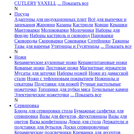
CUTLERY
YAXELL
... Показать все
N
Посуда
Адаптеры для индукционных плит
Всё для выпечки и
запекания
Жаровни
Казаны
Кастрюли
Ковши
Крышки
Мантоварки
Молоковарки
Молочники
Наборы для
фондю
Наборы кастрюль и сковород
Пароварки
Сковороды
Скороварки
Соковарки
Сотейники
Тажины
Тазы для варенья
Утятницы и Гусятницы
... Показать все
N
Ножи
Керамические кухонные ножи
Керамотитановые ножи
Кованые ножи
Листовые ножи
Магнитные держатели
Мусаты для заточки
Наборы ножей
Ножи из дамасской
стали
Ножи с тефлоновым покрытием
Ножницы и
секаторы
Подставки для ножей
Ручные настольные
ножеточки
Топорики для рубки мяса
Точильные камни
Электрические ножеточки
... Показать все
N
Сервировка
Блюда для сервировки стола
Бумажные салфетки для
сервировки
Вазы для фруктов, фруктовницы
Вазы для
цветов
Вазы конфетницы
Декор для стола
Держатели и
подставки для бутылок
Доски сервировочные
Керамические подсвечники
Креманки для десертов