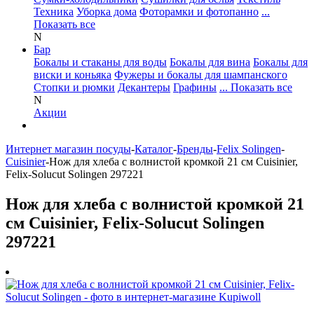
Техника
Уборка дома
Фоторамки и фотопанно
...
Показать все
N
Бар
Бокалы и стаканы для воды
Бокалы для вина
Бокалы для
виски и коньяка
Фужеры и бокалы для шампанского
Стопки и рюмки
Декантеры
Графины
... Показать все
N
Акции
Интернет магазин посуды
-
Каталог
-
Бренды
-
Felix Solingen
-
Cuisinier
-
Нож для хлеба с волнистой кромкой 21 см Cuisinier,
Felix-Solucut Solingen 297221
Нож для хлеба с волнистой кромкой 21
см Cuisinier, Felix-Solucut Solingen
297221