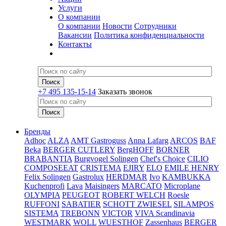
Услуги
О компании
О компании
Новости
Сотрудники
Вакансии
Политика конфиденциальности
Контакты
+7 495 135-15-14
Заказать звонок
Бренды
Adhoc
ALZA
AMT Gastroguss
Anna Lafarg
ARCOS
BAF
Beka
BERGER CUTLERY
BergHOFF
BORNER
BRABANTIA
Burgvogel Solingen
Chef's Choice
CILIO
COMPOSEEAT
CRISTEMA
EJIRY
ELO
EMILE HENRY
Felix Solingen
Gastrolux
HERDMAR
Ivo
KAMBUKKA
Kuchenprofi
Lava
Maisingers
MARCATO
Microplane
OLYMPIA
PEUGEOT
ROBERT WELCH
Roesle
RUFFONI
SABATIER
SCHOTT ZWIESEL
SILAMPOS
SISTEMA
TREBONN
VICTOR
VIVA Scandinavia
WESTMARK
WOLL
WUESTHOF
Zassenhaus
BERGER