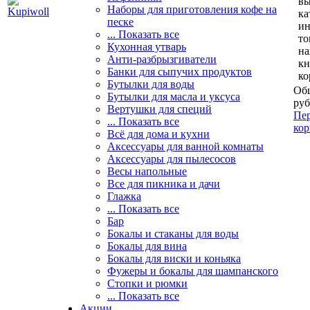
вы
Наборы для приготовления кофе на
ка
песке
и
... Показать все
то
Кухонная утварь
н
Анти-разбрызгиватели
кн
Банки для сыпучих продуктов
ко
Бутылки для воды
Общ
Бутылки для масла и уксуса
руб
Вертушки для специй
Пер
... Показать все
кор
Всё для дома и кухни
Аксессуары для ванной комнаты
Аксессуары для пылесосов
Весы напольные
Все для пикника и дачи
Глажка
... Показать все
Бар
Бокалы и стаканы для воды
Бокалы для вина
Бокалы для виски и коньяка
Фужеры и бокалы для шампанского
Стопки и рюмки
... Показать все
Акции