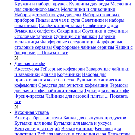
Кружки и наборы кружек
Кувшины для воды
Масленки
для сливочного масла
Молочники и сливочники
Наборы детской посуды для еды
Наборы столовых
приборов
Пиалы для чая и супа
Салатники и наборы
салатников
Салфетки-подставки
Салфетницы для
бумажных салфеток
Сахарницы
Соусники и соусницы
Столовые тарелки
Супницы с крышкой
Тарелки
менажницы
Фарфоровые селедочницы
Фарфоровые
столовые сервизы
Фарфоровые чайные сервизы
Чашки с
блюдцами
... Показать все
N
Для чая и кофе
Аксессуары
Гейзерные кофеварки
Заварочные чайники
и заварники для чая
Кофейники
Наборы для
приготовления кофе на песке
Ручные механические
кофемолки
Средства для очистки кофемашин
Термосы
для чая и кофе, чайники термосы
Турки для варки кофе
Френч-прессы
Чайники для газовой плиты
... Показать
все
N
Кухонная утварь
Анти-разбрызгиватели
Банки для сыпучих продуктов
Бутылки для воды
Бутылки для масла и уксуса
Вертушки для специй
Весы кухонные
Вешалка для
полотенец
Всё для нарезки и хранения сыра
Держатели