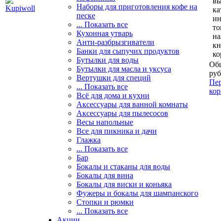
вы
Наборы для приготовления кофе на
ка
песке
и
... Показать все
то
Кухонная утварь
н
Анти-разбрызгиватели
кн
Банки для сыпучих продуктов
ко
Бутылки для воды
Общ
Бутылки для масла и уксуса
руб
Вертушки для специй
Пер
... Показать все
кор
Всё для дома и кухни
Аксессуары для ванной комнаты
Аксессуары для пылесосов
Весы напольные
Все для пикника и дачи
Глажка
... Показать все
Бар
Бокалы и стаканы для воды
Бокалы для вина
Бокалы для виски и коньяка
Фужеры и бокалы для шампанского
Стопки и рюмки
... Показать все
Акции