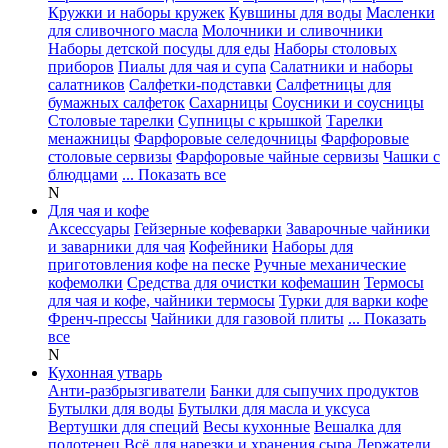
Кружки и наборы кружек
Кувшины для воды
Масленки
для сливочного масла
Молочники и сливочники
Наборы детской посуды для еды
Наборы столовых
приборов
Пиалы для чая и супа
Салатники и наборы
салатников
Салфетки-подставки
Салфетницы для
бумажных салфеток
Сахарницы
Соусники и соусницы
Столовые тарелки
Супницы с крышкой
Тарелки
менажницы
Фарфоровые селедочницы
Фарфоровые
столовые сервизы
Фарфоровые чайные сервизы
Чашки с
блюдцами
... Показать все
N
Для чая и кофе
Аксессуары
Гейзерные кофеварки
Заварочные чайники
и заварники для чая
Кофейники
Наборы для
приготовления кофе на песке
Ручные механические
кофемолки
Средства для очистки кофемашин
Термосы
для чая и кофе, чайники термосы
Турки для варки кофе
Френч-прессы
Чайники для газовой плиты
... Показать
все
N
Кухонная утварь
Анти-разбрызгиватели
Банки для сыпучих продуктов
Бутылки для воды
Бутылки для масла и уксуса
Вертушки для специй
Весы кухонные
Вешалка для
полотенец
Всё для нарезки и хранения сыра
Держатели