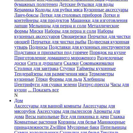
бумажных полотенец
Детские бутылки для воды
Керамика
Колоды для рубки мяса
Кухонные аксессуары
Ланч-боксы
Лотки для столовых приборов
Лотки и
контейнеры для продуктов
Машинки для изготовления
лапши
Мельницы для перца и соли
Металлические
формы
Миски
Наборы для перца и соли
Наборы
кухонных аксессуаров
Овощерезки
Перчатки для чистки
овощей
Перчатки для чистки рыбы
Подвесная кухонная
утварь
Подносы
Подставки для кухонных инструментов
Подставки и прихватки под горячее
Порядок на кухне
Приготовление домашнего мороженого
Разделочные
доски
Сита и дуршлаги
Скалки
Соковыжималки
Столики для завтрака
Ступки
Таймеры кухонные
Тендерайзеры для размягчения мяса
Термометры
кухонные
Тёрки
Формы для льда
Хлебницы
Центрифуги для сушки зелени
Цитрус-прессы
Часы для
кухни
... Показать все
N
Дом
Аксессуары для ванной комнаты
Аксессуары для
мясорубок
Аксессуары для пылесосов
Ароматы для
дома
Весы напольные
Все для пикника и дачи
Глажка
Комнатные растения
Корзины для белья
Маникюрные
принадлежности Zwilling
Мусорные баки
Пепельницы
Сумки-холодильники
Сушилки для белья
Текстиль