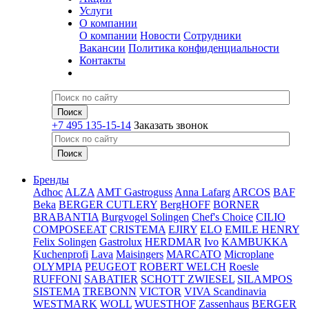
Услуги
О компании
О компании
Новости
Сотрудники
Вакансии
Политика конфиденциальности
Контакты
+7 495 135-15-14
Заказать звонок
Бренды
Adhoc
ALZA
AMT Gastroguss
Anna Lafarg
ARCOS
BAF
Beka
BERGER CUTLERY
BergHOFF
BORNER
BRABANTIA
Burgvogel Solingen
Chef's Choice
CILIO
COMPOSEEAT
CRISTEMA
EJIRY
ELO
EMILE HENRY
Felix Solingen
Gastrolux
HERDMAR
Ivo
KAMBUKKA
Kuchenprofi
Lava
Maisingers
MARCATO
Microplane
OLYMPIA
PEUGEOT
ROBERT WELCH
Roesle
RUFFONI
SABATIER
SCHOTT ZWIESEL
SILAMPOS
SISTEMA
TREBONN
VICTOR
VIVA Scandinavia
WESTMARK
WOLL
WUESTHOF
Zassenhaus
BERGER