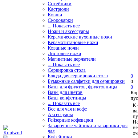
Сотейники
Кастрюли
Ковши
Скороварки
... Показать все
Ножи и аксессуары
Керамические кухонные ножи
Керамотитановые ножи
Кованые ножи
Листовые ножи
Магнитные держатели
... Показать все
Сервировка стола
Блюда для сервировки стола
0
Бумажные салфетки для сервировки
0
Вазы для фруктов, фруктовницы
0
Вазы для цветов
Ко
Вазы конфетницы
пус
... Показать все
К 
Все для чая и кофе
ва
Аксессуары
пу
Гейзерные кофеварки
Ис
Заварочные чайники и заварники для
не
чая
оч
Кофейники