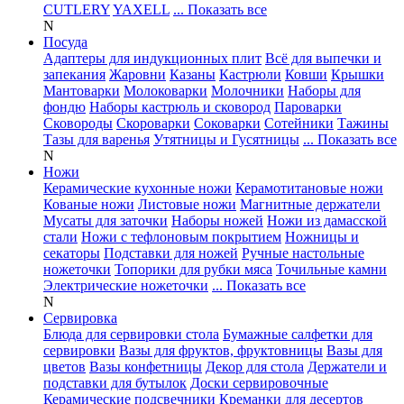
CUTLERY
YAXELL
... Показать все
N
Посуда
Адаптеры для индукционных плит
Всё для выпечки и
запекания
Жаровни
Казаны
Кастрюли
Ковши
Крышки
Мантоварки
Молоковарки
Молочники
Наборы для
фондю
Наборы кастрюль и сковород
Пароварки
Сковороды
Скороварки
Соковарки
Сотейники
Тажины
Тазы для варенья
Утятницы и Гусятницы
... Показать все
N
Ножи
Керамические кухонные ножи
Керамотитановые ножи
Кованые ножи
Листовые ножи
Магнитные держатели
Мусаты для заточки
Наборы ножей
Ножи из дамасской
стали
Ножи с тефлоновым покрытием
Ножницы и
секаторы
Подставки для ножей
Ручные настольные
ножеточки
Топорики для рубки мяса
Точильные камни
Электрические ножеточки
... Показать все
N
Сервировка
Блюда для сервировки стола
Бумажные салфетки для
сервировки
Вазы для фруктов, фруктовницы
Вазы для
цветов
Вазы конфетницы
Декор для стола
Держатели и
подставки для бутылок
Доски сервировочные
Керамические подсвечники
Креманки для десертов