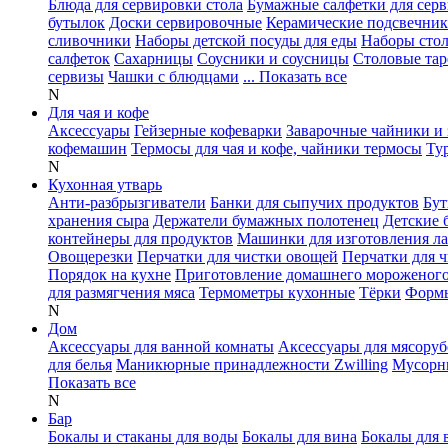
Блюда для сервировки стола
Бумажные салфетки для сер
бутылок
Доски сервировочные
Керамические подсвечни
сливочники
Наборы детской посуды для еды
Наборы сто
салфеток
Сахарницы
Соусники и соусницы
Столовые тар
сервизы
Чашки с блюдцами
... Показать все
N
Для чая и кофе
Аксессуары
Гейзерные кофеварки
Заварочные чайники и 
кофемашин
Термосы для чая и кофе, чайники термосы
Ту
N
Кухонная утварь
Анти-разбрызгиватели
Банки для сыпучих продуктов
Бут
хранения сыра
Держатели бумажных полотенец
Детские 
контейнеры для продуктов
Машинки для изготовления л
Овощерезки
Перчатки для чистки овощей
Перчатки для 
Порядок на кухне
Приготовление домашнего мороженог
для размягчения мяса
Термометры кухонные
Тёрки
Формы
N
Дом
Аксессуары для ванной комнаты
Аксессуары для мясоруб
для белья
Маникюрные принадлежности Zwilling
Мусорн
Показать все
N
Бар
Бокалы и стаканы для воды
Бокалы для вина
Бокалы для 