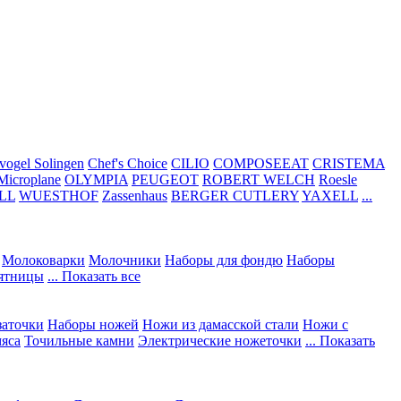
vogel Solingen
Chef's Choice
CILIO
COMPOSEEAT
CRISTEMA
Microplane
OLYMPIA
PEUGEOT
ROBERT WELCH
Roesle
LL
WUESTHOF
Zassenhaus
BERGER CUTLERY
YAXELL
...
Молоковарки
Молочники
Наборы для фондю
Наборы
сятницы
... Показать все
заточки
Наборы ножей
Ножи из дамасской стали
Ножи с
мяса
Точильные камни
Электрические ножеточки
... Показать