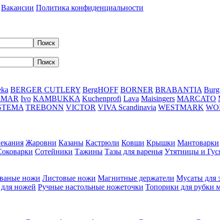
Вакансии
Политика конфиденциальности
eka
BERGER CUTLERY
BergHOFF
BORNER
BRABANTIA
Burg
DMAR
Ivo
KAMBUKKA
Kuchenprofi
Lava
Maisingers
MARCATO
STEMA
TREBONN
VICTOR
VIVA Scandinavia
WESTMARK
WO
пекания
Жаровни
Казаны
Кастрюли
Ковши
Крышки
Мантоварки
Соковарки
Сотейники
Тажины
Тазы для варенья
Утятницы и Гу
ваные ножи
Листовые ножи
Магнитные держатели
Мусаты для 
 для ножей
Ручные настольные ножеточки
Топорики для рубки 