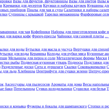
вировки
Вазы для фруктов, фруктовницы
Вазы для цветов
Вазы 
ки
Креманки для десертов
Кружки и наборы кружек
Кувшины дл
ловых приборов
Пиалы для чая и супа
Салатники и наборы салат
елки
Супницы с крышкой
Тарелки менажницы
Фарфоровые сел
заварники для чая
Кофейники
Наборы для приготовления кофе н
рки для варки кофе
Френч-прессы
Чайники для газовой плиты
..
ылки для воды
Бутылки для масла и уксуса
Вертушки для специ
бутылки для воды
Керамика
Колоды для рубки мяса
Кухонные ак
апши
Мельницы для перца и соли
Металлические формы
Миски
чистки рыбы
Подвесная кухонная утварь
Подносы
Подставки для
о
Разделочные доски
Сита и дуршлаги
Скалки
Соковыжималки
С
 для льда
Хлебницы
Центрифуги для сушки зелени
Цитрус-пре
ок
Аксессуары для пылесосов
Ароматы для дома
Весы напольны
ые баки
Пепельницы
Сумки-холодильники
Сушилки для белья
Т
виски и коньяка
Фужеры и бокалы для шампанского
Стопки и р