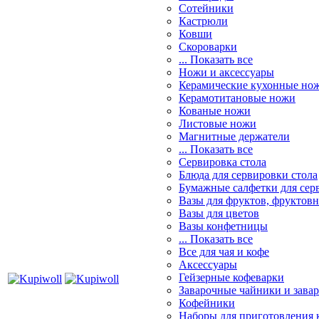
Сотейники
Кастрюли
Ковши
Скороварки
... Показать все
Ножи и аксессуары
Керамические кухонные но
Керамотитановые ножи
Кованые ножи
Листовые ножи
Магнитные держатели
... Показать все
Сервировка стола
Блюда для сервировки стола
Бумажные салфетки для сер
Вазы для фруктов, фруктов
Вазы для цветов
Вазы конфетницы
... Показать все
Все для чая и кофе
Аксессуары
Гейзерные кофеварки
Заварочные чайники и завар
Кофейники
Наборы для приготовления к