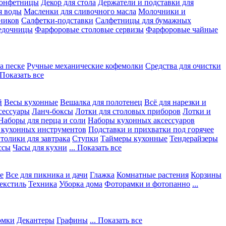
конфетницы
Декор для стола
Держатели и подставки для
я воды
Масленки для сливочного масла
Молочники и
ников
Салфетки-подставки
Салфетницы для бумажных
едочницы
Фарфоровые столовые сервизы
Фарфоровые чайные
а песке
Ручные механические кофемолки
Средства для очистки
. Показать все
й
Весы кухонные
Вешалка для полотенец
Всё для нарезки и
сессуары
Ланч-боксы
Лотки для столовых приборов
Лотки и
Наборы для перца и соли
Наборы кухонных аксессуаров
 кухонных инструментов
Подставки и прихватки под горячее
толики для завтрака
Ступки
Таймеры кухонные
Тендерайзеры
ссы
Часы для кухни
... Показать все
е
Все для пикника и дачи
Глажка
Комнатные растения
Корзины
екстиль
Техника
Уборка дома
Фоторамки и фотопанно
...
юмки
Декантеры
Графины
... Показать все