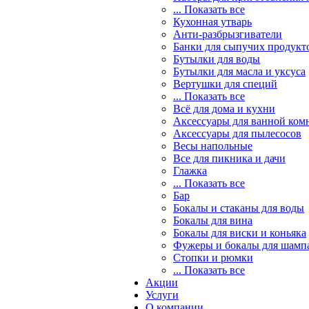
... Показать все
Кухонная утварь
Анти-разбрызгиватели
Банки для сыпучих продукт
Бутылки для воды
Бутылки для масла и уксуса
Вертушки для специй
... Показать все
Всё для дома и кухни
Аксессуары для ванной ком
Аксессуары для пылесосов
Весы напольные
Все для пикника и дачи
Глажка
... Показать все
Бар
Бокалы и стаканы для воды
Бокалы для вина
Бокалы для виски и коньяка
Фужеры и бокалы для шамп
Стопки и рюмки
... Показать все
Акции
Услуги
О компании