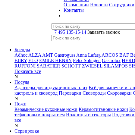
О компании
Новости
Сотрудники
Контакты
+7 495 135-15-14
Заказать звонок
Бренды
Adhoc
ALZA
AMT Gastroguss
Anna Lafarg
ARCOS
BAF
B
EJIRY
ELO
EMILE HENRY
Felix Solingen
Gastrolux
HER
RUFFONI
SABATIER
SCHOTT ZWIESEL
SILAMPOS
SI
Показать все
N
Посуда
Адаптеры для индукционных плит
Всё для выпечки и за
кастрюль и сковород
Пароварки
Сковороды
Скороварки
N
Ножи
Керамические кухонные ножи
Керамотитановые ножи
Ко
тефлоновым покрытием
Ножницы и секаторы
Подставки
все
N
Сервировка