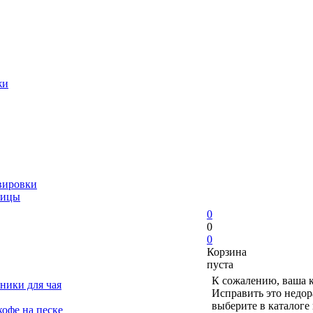
жи
вировки
ницы
0
0
0
Корзина
пуста
К сожалению, ваша к
ники для чая
Исправить это недор
выберите в каталоге
офе на песке