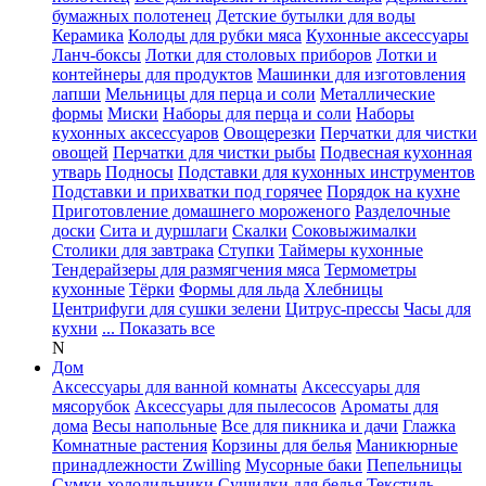
бумажных полотенец
Детские бутылки для воды
Керамика
Колоды для рубки мяса
Кухонные аксессуары
Ланч-боксы
Лотки для столовых приборов
Лотки и
контейнеры для продуктов
Машинки для изготовления
лапши
Мельницы для перца и соли
Металлические
формы
Миски
Наборы для перца и соли
Наборы
кухонных аксессуаров
Овощерезки
Перчатки для чистки
овощей
Перчатки для чистки рыбы
Подвесная кухонная
утварь
Подносы
Подставки для кухонных инструментов
Подставки и прихватки под горячее
Порядок на кухне
Приготовление домашнего мороженого
Разделочные
доски
Сита и дуршлаги
Скалки
Соковыжималки
Столики для завтрака
Ступки
Таймеры кухонные
Тендерайзеры для размягчения мяса
Термометры
кухонные
Тёрки
Формы для льда
Хлебницы
Центрифуги для сушки зелени
Цитрус-прессы
Часы для
кухни
... Показать все
N
Дом
Аксессуары для ванной комнаты
Аксессуары для
мясорубок
Аксессуары для пылесосов
Ароматы для
дома
Весы напольные
Все для пикника и дачи
Глажка
Комнатные растения
Корзины для белья
Маникюрные
принадлежности Zwilling
Мусорные баки
Пепельницы
Сумки-холодильники
Сушилки для белья
Текстиль