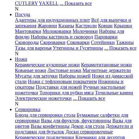
CUTLERY
YAXELL
... Показать все
N
Посуда
Адаптеры для индукционных плит
Всё для выпечки и
запекания
Жаровни
Казаны
Кастрюли
Ковши
Крышки
Мантоварки
Молоковарки
Молочники
Наборы для
фондю
Наборы кастрюль и сковород
Пароварки
Сковороды
Скороварки
Соковарки
Сотейники
Тажины
Тазы для варенья
Утятницы и Гусятницы
... Показать все
N
Ножи
Керамические кухонные ножи
Керамотитановые ножи
Кованые ножи
Листовые ножи
Магнитные держатели
Мусаты для заточки
Наборы ножей
Ножи из дамасской
стали
Ножи с тефлоновым покрытием
Ножницы и
секаторы
Подставки для ножей
Ручные настольные
ножеточки
Топорики для рубки мяса
Точильные камни
Электрические ножеточки
... Показать все
N
Сервировка
Блюда для сервировки стола
Бумажные салфетки для
сервировки
Вазы для фруктов, фруктовницы
Вазы для
цветов
Вазы конфетницы
Декор для стола
Держатели и
подставки для бутылок
Доски сервировочные
Керамические подсвечники
Креманки для десертов