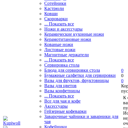
Сотейники
Кастрюли
Ковши
Скороварки
... Показать все
Ножи и аксессуары
Керамические кухонные ножи
Керамотитановые ножи
Кованые ножи
Листовые ножи
Магнитные держатели
... Показать все
Сервировка стола
Блюда для сервировки стола
0
Бумажные салфетки для сервировки
0
Вазы для фруктов, фруктовницы
0
Вазы для цветов
Ко
Вазы конфетницы
пус
... Показать все
К 
Все для чая и кофе
ва
Аксессуары
пу
Гейзерные кофеварки
Ис
Заварочные чайники и заварники для
не
чая
оч
Кофейники