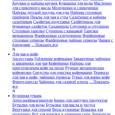
Кружки и наборы кружек
Кувшины для воды
Масленки
для сливочного масла
Молочники и сливочники
Наборы детской посуды для еды
Наборы столовых
приборов
Пиалы для чая и супа
Салатники и наборы
салатников
Салфетки-подставки
Салфетницы для
бумажных салфеток
Сахарницы
Соусники и соусницы
Столовые тарелки
Супницы с крышкой
Тарелки
менажницы
Фарфоровые селедочницы
Фарфоровые
столовые сервизы
Фарфоровые чайные сервизы
Чашки с
блюдцами
... Показать все
N
Для чая и кофе
Аксессуары
Гейзерные кофеварки
Заварочные чайники
и заварники для чая
Кофейники
Наборы для
приготовления кофе на песке
Ручные механические
кофемолки
Средства для очистки кофемашин
Термосы
для чая и кофе, чайники термосы
Турки для варки кофе
Френч-прессы
Чайники для газовой плиты
... Показать
все
N
Кухонная утварь
Анти-разбрызгиватели
Банки для сыпучих продуктов
Бутылки для воды
Бутылки для масла и уксуса
Вертушки для специй
Весы кухонные
Вешалка для
полотенец
Всё для нарезки и хранения сыра
Держатели