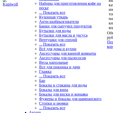
вы
Наборы для приготовления кофе на
ка
песке
и
... Показать все
то
Кухонная утварь
н
Анти-разбрызгиватели
кн
Банки для сыпучих продуктов
ко
Бутылки для воды
Общ
Бутылки для масла и уксуса
руб
Вертушки для специй
Пер
... Показать все
кор
Всё для дома и кухни
Аксессуары для ванной комнаты
Аксессуары для пылесосов
Весы напольные
Все для пикника и дачи
Глажка
... Показать все
Бар
Бокалы и стаканы для воды
Бокалы для вина
Бокалы для виски и коньяка
Фужеры и бокалы для шампанского
Стопки и рюмки
... Показать все
Акции