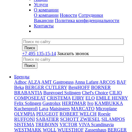
Услуги
О компании
О компании
Новости
Сотрудники
Вакансии
Политика конфиденциальности
Контакты
+7 495 135-15-14
Заказать звонок
Бренды
Adhoc
ALZA
AMT Gastroguss
Anna Lafarg
ARCOS
BAF
Beka
BERGER CUTLERY
BergHOFF
BORNER
BRABANTIA
Burgvogel Solingen
Chef's Choice
CILIO
COMPOSEEAT
CRISTEMA
EJIRY
ELO
EMILE HENRY
Felix Solingen
Gastrolux
HERDMAR
Ivo
KAMBUKKA
Kuchenprofi
Lava
Maisingers
MARCATO
Microplane
OLYMPIA
PEUGEOT
ROBERT WELCH
Roesle
RUFFONI
SABATIER
SCHOTT ZWIESEL
SILAMPOS
SISTEMA
TREBONN
VICTOR
VIVA Scandinavia
WESTMARK
WOLL
WUESTHOF
Zassenhaus
BERGER