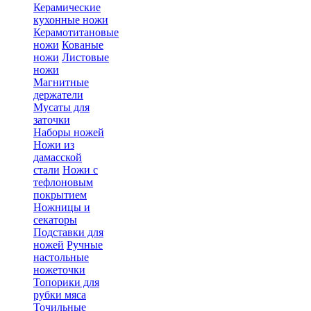
Керамические
кухонные ножи
Керамотитановые
ножи
Кованые
ножи
Листовые
ножи
Магнитные
держатели
Мусаты для
заточки
Наборы ножей
Ножи из
дамасской
стали
Ножи с
тефлоновым
покрытием
Ножницы и
секаторы
Подставки для
ножей
Ручные
настольные
ножеточки
Топорики для
рубки мяса
Точильные