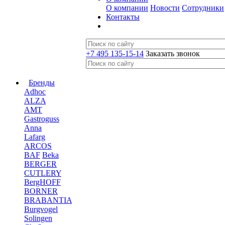
О компании
Новости
Сотрудники
Контакты
+7 495 135-15-14
Заказать звонок
Бренды
Adhoc
ALZA
AMT
Gastroguss
Anna
Lafarg
ARCOS
BAF
Beka
BERGER
CUTLERY
BergHOFF
BORNER
BRABANTIA
Burgvogel
Solingen