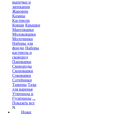
выпечки и
запекания
Жаровни
Казаны
Кастрюли
Ковши
Крышки
Мантоварки
Молоковарки
Молочники
Наборы для
фондю
Наборы
кастрюль и
сковород
Пароварки
Сковороды
Скороварки
Соковарки
Сотейники
Тажины
Тазы
для варенья
Утятницы и
Гусятницы
...
Показать все
N
Ножи