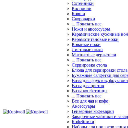
Сотейники
Кастрюли
Ковши
Скороварки
... Показать все
Ножи и аксессуары
Керамические кухонные но
Керамотитановые ножи
Кованые ножи
Листовые ножи
Магнитные держатели
... Показать все
Сервировка стола
Блюда для сервировки стола
Бумажные салфетки для сер
Вазы для фруктов, фруктов
Вазы для цветов
Вазы конфетницы
... Показать все
Все для чая и кофе
Аксессуары
Гейзерные кофеварки
Заварочные чайники и завар
Кофейники
Наборы для приготовления к