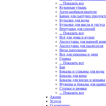
... Показать все
Кухонная утварь
Анти-разбрызгиватели
Банки для сыпучих продукт
Бутылки для воды
Бутылки для масла и уксуса
Вертушки для специй
... Показать все
Всё для дома и кухни
Аксессуары для ванной ком
Аксессуары для пылесосов
Весы напольные
Все для пикника и дачи
Глажка
... Показать все
Бар
Бокалы и стаканы для воды
Бокалы для вина
Бокалы для виски и коньяка
Фужеры и бокалы для шамп
Стопки и рюмки
... Показать все
Акции
Услуги
О компании