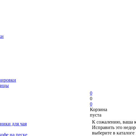
жи
вировки
ницы
0
0
0
Корзина
пуста
К сожалению, ваша к
ники для чая
Исправить это недор
выберите в каталоге
офе на песке