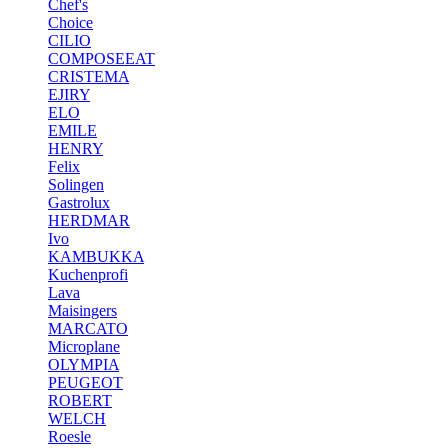
Chef's
Choice
CILIO
COMPOSEEAT
CRISTEMA
EJIRY
ELO
EMILE
HENRY
Felix
Solingen
Gastrolux
HERDMAR
Ivo
KAMBUKKA
Kuchenprofi
Lava
Maisingers
MARCATO
Microplane
OLYMPIA
PEUGEOT
ROBERT
WELCH
Roesle