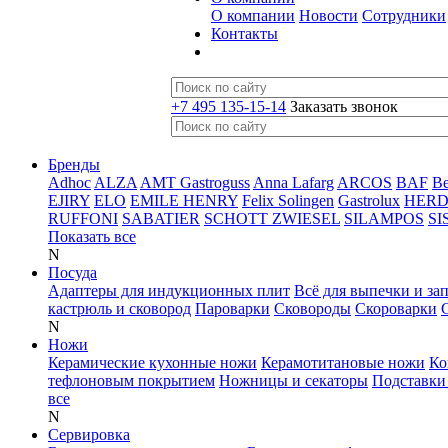
О компании
Новости
Сотрудники
Контакты
+7 495 135-15-14
Заказать звонок
Бренды
Adhoc
ALZA
AMT Gastroguss
Anna Lafarg
ARCOS
BAF
B
EJIRY
ELO
EMILE HENRY
Felix Solingen
Gastrolux
HER
RUFFONI
SABATIER
SCHOTT ZWIESEL
SILAMPOS
SI
Показать все
N
Посуда
Адаптеры для индукционных плит
Всё для выпечки и за
кастрюль и сковород
Пароварки
Сковороды
Скороварки
N
Ножи
Керамические кухонные ножи
Керамотитановые ножи
Ко
тефлоновым покрытием
Ножницы и секаторы
Подставки
все
N
Сервировка