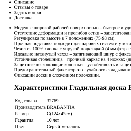
Описание
Отзывы о товаре
Задать вопрос
Доставка
Модель с широкой рабочей поверхностью – быстрое и удо
Отсутствие деформации и прогибов сетки – запатентован
Регулировка по высоте в 7 положениях (75-98 см).
Прочная подставка подходит для паровых систем и утюгов
Чехол из 100% хлопка с упругой подкладкой (4 мм фетра 
Идеально натянутый чехол – затягивающий шнур с фикса
Устойчивая столешница – прочный каркас на 4 ножках (д
Защитные нескользящие колпачки – устойчивость и защит
Предохранительный фиксатор от случайного складывания
Фиксации доски в сложенном положении.
Характеристики Гладильная доска B
Код товара
32769
Производитель
BRABANTIA
Размер
C(124х45см)
Гарантия
10 лет
Цвет
Серый металлик