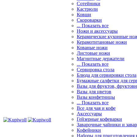
Сотейники
Кастрюли
Ковши
Скороварки
... Показать все
Ножи и аксессуары
Керамические кухонные но
Керамотитановые ножи
Кованые ножи
Листовые ножи
Магнитные держатели
... Показать все
Сервировка стола
Блюда для сервировки стола
Бумажные салфетки для сер
Вазы для фруктов, фруктов
Вазы для цветов
Вазы конфетницы
... Показать все
Все для чая и кофе
Аксессуары
Гейзерные кофеварки
Заварочные чайники и завар
Кофейники
Наборы для приготовления к