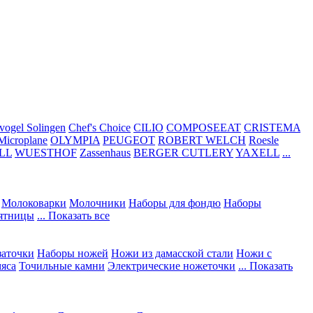
vogel Solingen
Chef's Choice
CILIO
COMPOSEEAT
CRISTEMA
Microplane
OLYMPIA
PEUGEOT
ROBERT WELCH
Roesle
LL
WUESTHOF
Zassenhaus
BERGER CUTLERY
YAXELL
...
Молоковарки
Молочники
Наборы для фондю
Наборы
сятницы
... Показать все
заточки
Наборы ножей
Ножи из дамасской стали
Ножи с
мяса
Точильные камни
Электрические ножеточки
... Показать