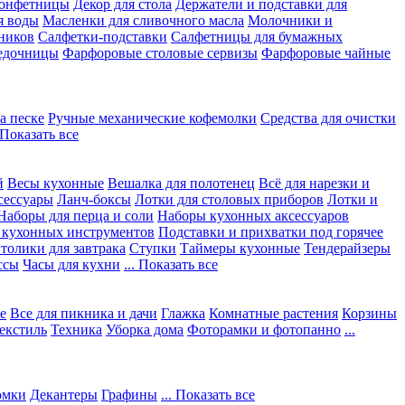
конфетницы
Декор для стола
Держатели и подставки для
я воды
Масленки для сливочного масла
Молочники и
ников
Салфетки-подставки
Салфетницы для бумажных
едочницы
Фарфоровые столовые сервизы
Фарфоровые чайные
а песке
Ручные механические кофемолки
Средства для очистки
. Показать все
й
Весы кухонные
Вешалка для полотенец
Всё для нарезки и
сессуары
Ланч-боксы
Лотки для столовых приборов
Лотки и
Наборы для перца и соли
Наборы кухонных аксессуаров
 кухонных инструментов
Подставки и прихватки под горячее
толики для завтрака
Ступки
Таймеры кухонные
Тендерайзеры
ссы
Часы для кухни
... Показать все
е
Все для пикника и дачи
Глажка
Комнатные растения
Корзины
екстиль
Техника
Уборка дома
Фоторамки и фотопанно
...
юмки
Декантеры
Графины
... Показать все