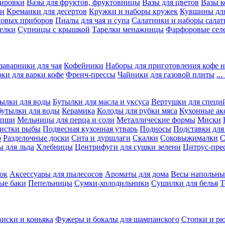
вировки
Вазы для фруктов, фруктовницы
Вазы для цветов
Вазы 
ки
Креманки для десертов
Кружки и наборы кружек
Кувшины дл
ловых приборов
Пиалы для чая и супа
Салатники и наборы салат
елки
Супницы с крышкой
Тарелки менажницы
Фарфоровые сел
заварники для чая
Кофейники
Наборы для приготовления кофе н
рки для варки кофе
Френч-прессы
Чайники для газовой плиты
..
ылки для воды
Бутылки для масла и уксуса
Вертушки для специ
бутылки для воды
Керамика
Колоды для рубки мяса
Кухонные ак
апши
Мельницы для перца и соли
Металлические формы
Миски
чистки рыбы
Подвесная кухонная утварь
Подносы
Подставки для
о
Разделочные доски
Сита и дуршлаги
Скалки
Соковыжималки
С
 для льда
Хлебницы
Центрифуги для сушки зелени
Цитрус-пре
ок
Аксессуары для пылесосов
Ароматы для дома
Весы напольны
ые баки
Пепельницы
Сумки-холодильники
Сушилки для белья
Т
виски и коньяка
Фужеры и бокалы для шампанского
Стопки и р