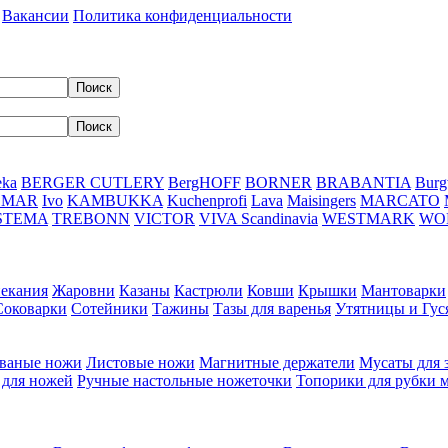
Вакансии
Политика конфиденциальности
eka
BERGER CUTLERY
BergHOFF
BORNER
BRABANTIA
Burg
DMAR
Ivo
KAMBUKKA
Kuchenprofi
Lava
Maisingers
MARCATO
STEMA
TREBONN
VICTOR
VIVA Scandinavia
WESTMARK
WO
пекания
Жаровни
Казаны
Кастрюли
Ковши
Крышки
Мантоварки
Соковарки
Сотейники
Тажины
Тазы для варенья
Утятницы и Гу
ваные ножи
Листовые ножи
Магнитные держатели
Мусаты для 
 для ножей
Ручные настольные ножеточки
Топорики для рубки 