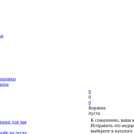
жи
вировки
ницы
0
0
0
Корзина
пуста
К сожалению, ваша к
ники для чая
Исправить это недор
выберите в каталоге
офе на песке