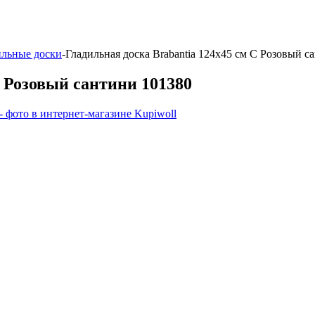
ильные доски
-
Гладильная доска Brabantia 124х45 см С Розовый с
С Розовый сантини 101380