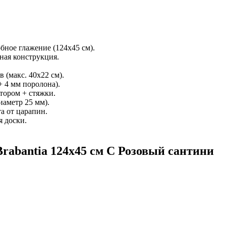
бное глажение (124х45 см).
ная конструкция.
 (макс. 40x22 см).
+ 4 мм поролона).
тором + стяжки.
иаметр 25 мм).
а от царапин.
 доски.
rabantia 124х45 см С Розовый сантини