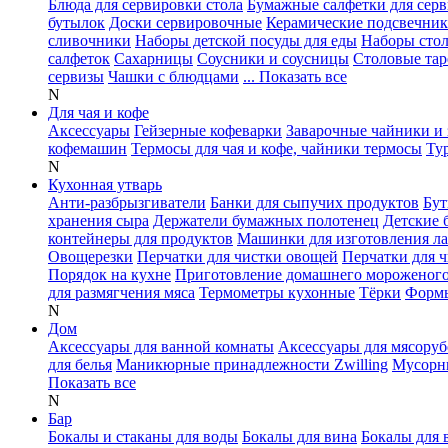
Блюда для сервировки стола
Бумажные салфетки для сер
бутылок
Доски сервировочные
Керамические подсвечни
сливочники
Наборы детской посуды для еды
Наборы сто
салфеток
Сахарницы
Соусники и соусницы
Столовые тар
сервизы
Чашки с блюдцами
... Показать все
N
Для чая и кофе
Аксессуары
Гейзерные кофеварки
Заварочные чайники и 
кофемашин
Термосы для чая и кофе, чайники термосы
Ту
N
Кухонная утварь
Анти-разбрызгиватели
Банки для сыпучих продуктов
Бут
хранения сыра
Держатели бумажных полотенец
Детские 
контейнеры для продуктов
Машинки для изготовления л
Овощерезки
Перчатки для чистки овощей
Перчатки для 
Порядок на кухне
Приготовление домашнего мороженог
для размягчения мяса
Термометры кухонные
Тёрки
Формы
N
Дом
Аксессуары для ванной комнаты
Аксессуары для мясоруб
для белья
Маникюрные принадлежности Zwilling
Мусорн
Показать все
N
Бар
Бокалы и стаканы для воды
Бокалы для вина
Бокалы для 