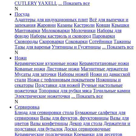
CUTLERY
YAXELL
... Показать все
N
Посуда
Адаптеры для индукционных плит
Всё для выпечки и
запекания
Жаровни
Казаны
Кастрюли
Ковши
Крышки
Мантоварки
Молоковарки
Молочники
Наборы для
фондю
Наборы кастрюль и сковород
Пароварки
Сковороды
Скороварки
Соковарки
Сотейники
Тажины
Тазы для варенья
Утятницы и Гусятницы
... Показать все
N
Ножи
Керамические кухонные ножи
Керамотитановые ножи
Кованые ножи
Листовые ножи
Магнитные держатели
Мусаты для заточки
Наборы ножей
Ножи из дамасской
стали
Ножи с тефлоновым покрытием
Ножницы и
секаторы
Подставки для ножей
Ручные настольные
ножеточки
Топорики для рубки мяса
Точильные камни
Электрические ножеточки
... Показать все
N
Сервировка
Блюда для сервировки стола
Бумажные салфетки для
сервировки
Вазы для фруктов, фруктовницы
Вазы для
цветов
Вазы конфетницы
Декор для стола
Держатели и
подставки для бутылок
Доски сервировочные
Керамические подсвечники
Креманки для десертов