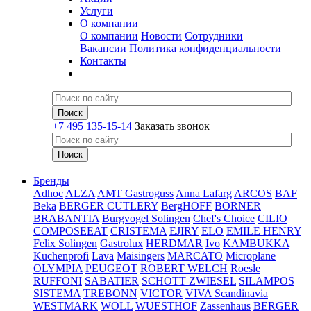
Услуги
О компании
О компании
Новости
Сотрудники
Вакансии
Политика конфиденциальности
Контакты
+7 495 135-15-14
Заказать звонок
Бренды
Adhoc
ALZA
AMT Gastroguss
Anna Lafarg
ARCOS
BAF
Beka
BERGER CUTLERY
BergHOFF
BORNER
BRABANTIA
Burgvogel Solingen
Chef's Choice
CILIO
COMPOSEEAT
CRISTEMA
EJIRY
ELO
EMILE HENRY
Felix Solingen
Gastrolux
HERDMAR
Ivo
KAMBUKKA
Kuchenprofi
Lava
Maisingers
MARCATO
Microplane
OLYMPIA
PEUGEOT
ROBERT WELCH
Roesle
RUFFONI
SABATIER
SCHOTT ZWIESEL
SILAMPOS
SISTEMA
TREBONN
VICTOR
VIVA Scandinavia
WESTMARK
WOLL
WUESTHOF
Zassenhaus
BERGER