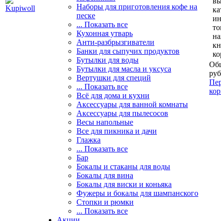
вы
Наборы для приготовления кофе на
ка
песке
и
... Показать все
то
Кухонная утварь
н
Анти-разбрызгиватели
кн
Банки для сыпучих продуктов
ко
Бутылки для воды
Общ
Бутылки для масла и уксуса
руб
Вертушки для специй
Пер
... Показать все
кор
Всё для дома и кухни
Аксессуары для ванной комнаты
Аксессуары для пылесосов
Весы напольные
Все для пикника и дачи
Глажка
... Показать все
Бар
Бокалы и стаканы для воды
Бокалы для вина
Бокалы для виски и коньяка
Фужеры и бокалы для шампанского
Стопки и рюмки
... Показать все
Акции