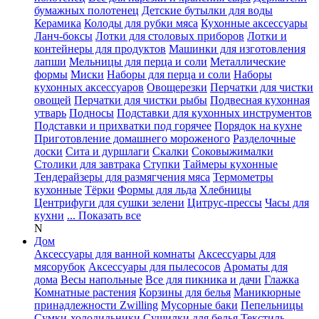
бумажных полотенец
Детские бутылки для воды
Керамика
Колоды для рубки мяса
Кухонные аксессуары
Ланч-боксы
Лотки для столовых приборов
Лотки и
контейнеры для продуктов
Машинки для изготовления
лапши
Мельницы для перца и соли
Металлические
формы
Миски
Наборы для перца и соли
Наборы
кухонных аксессуаров
Овощерезки
Перчатки для чистки
овощей
Перчатки для чистки рыбы
Подвесная кухонная
утварь
Подносы
Подставки для кухонных инструментов
Подставки и прихватки под горячее
Порядок на кухне
Приготовление домашнего мороженого
Разделочные
доски
Сита и дуршлаги
Скалки
Соковыжималки
Столики для завтрака
Ступки
Таймеры кухонные
Тендерайзеры для размягчения мяса
Термометры
кухонные
Тёрки
Формы для льда
Хлебницы
Центрифуги для сушки зелени
Цитрус-прессы
Часы для
кухни
... Показать все
N
Дом
Аксессуары для ванной комнаты
Аксессуары для
мясорубок
Аксессуары для пылесосов
Ароматы для
дома
Весы напольные
Все для пикника и дачи
Глажка
Комнатные растения
Корзины для белья
Маникюрные
принадлежности Zwilling
Мусорные баки
Пепельницы
Сумки-холодильники
Сушилки для белья
Текстиль