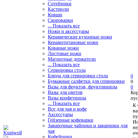
Сотейники
Кастрюли
Ковши
Скороварки
... Показать все
Ножи и аксессуары
Керамические кухонные ножи
Керамотитановые ножи
Кованые ножи
Листовые ножи
Магнитные держатели
... Показать все
Сервировка стола
Блюда для сервировки стола
0
Бумажные салфетки для сервировки
0
Вазы для фруктов, фруктовницы
0
Вазы для цветов
Ко
Вазы конфетницы
пус
... Показать все
К 
Все для чая и кофе
ва
Аксессуары
пу
Гейзерные кофеварки
Ис
Заварочные чайники и заварники для
не
чая
оч
Кофейники