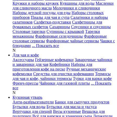
Кружки и наборы кружек
Кувшины для воды
Масленки
для сливочного масла
Молочники и сливочники
Наборы детской посуды для еды
Наборы столовых
приборов
Пиалы для чая и супа
Салатники и наборы
салатников
Салфетки-подставки
Салфетницы для
бумажных салфеток
Сахарницы
Соусники и соусницы
Столовые тарелки
Супницы с крышкой
Тарелки
менажницы
Фарфоровые селедочницы
Фарфоровые
столовые сервизы
Фарфоровые чайные сервизы
Чашки с
блюдцами
... Показать все
N
Для чая и кофе
Аксессуары
Гейзерные кофеварки
Заварочные чайники
и заварники для чая
Кофейники
Наборы для
приготовления кофе на песке
Ручные механические
кофемолки
Средства для очистки кофемашин
Термосы
для чая и кофе, чайники термосы
Турки для варки кофе
Френч-прессы
Чайники для газовой плиты
... Показать
все
N
Кухонная утварь
Анти-разбрызгиватели
Банки для сыпучих продуктов
Бутылки для воды
Бутылки для масла и уксуса
Вертушки для специй
Весы кухонные
Вешалка для
полотенец
Всё для нарезки и хранения сыра
Держатели