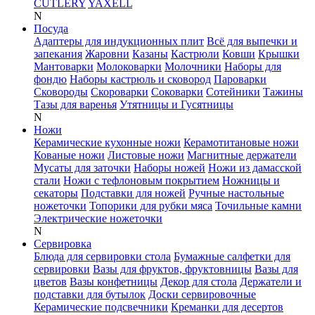
CUTLERY
YAXELL
N
Посуда
Адаптеры для индукционных плит
Всё для выпечки и
запекания
Жаровни
Казаны
Кастрюли
Ковши
Крышки
Мантоварки
Молоковарки
Молочники
Наборы для
фондю
Наборы кастрюль и сковород
Пароварки
Сковороды
Скороварки
Соковарки
Сотейники
Тажины
Тазы для варенья
Утятницы и Гусятницы
N
Ножи
Керамические кухонные ножи
Керамотитановые ножи
Кованые ножи
Листовые ножи
Магнитные держатели
Мусаты для заточки
Наборы ножей
Ножи из дамасской
стали
Ножи с тефлоновым покрытием
Ножницы и
секаторы
Подставки для ножей
Ручные настольные
ножеточки
Топорики для рубки мяса
Точильные камни
Электрические ножеточки
N
Сервировка
Блюда для сервировки стола
Бумажные салфетки для
сервировки
Вазы для фруктов, фруктовницы
Вазы для
цветов
Вазы конфетницы
Декор для стола
Держатели и
подставки для бутылок
Доски сервировочные
Керамические подсвечники
Креманки для десертов