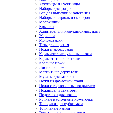
Утятницы и Гусятницы
Наборы для фондю
Всё для выпечки и запекания
Наборы кастрюль и сковород
Молочники
Крышки
Адаптеры для индукционных плит
Жаровни
Молоковарки
Тазы для варенья
Ножи и аксессуары
Керамические кухонные ножи
Керамотитановые ножи
Кованые ножи
Листовые ножи
Магнитные держатели
Мусаты для заточки
Ножи из дамасской стали
Ножи с тефлоновым покрытием
Ножницы и секаторы
Подставки для ножей
Ручные настольные ножеточки
Топорики для рубки мяса
Точильные камни
Электрические ножеточки