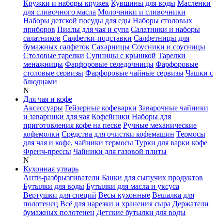
Кружки и наборы кружек
Кувшины для воды
Масленки
для сливочного масла
Молочники и сливочники
Наборы детской посуды для еды
Наборы столовых
приборов
Пиалы для чая и супа
Салатники и наборы
салатников
Салфетки-подставки
Салфетницы для
бумажных салфеток
Сахарницы
Соусники и соусницы
Столовые тарелки
Супницы с крышкой
Тарелки
менажницы
Фарфоровые селедочницы
Фарфоровые
столовые сервизы
Фарфоровые чайные сервизы
Чашки с
блюдцами
N
Для чая и кофе
Аксессуары
Гейзерные кофеварки
Заварочные чайники
и заварники для чая
Кофейники
Наборы для
приготовления кофе на песке
Ручные механические
кофемолки
Средства для очистки кофемашин
Термосы
для чая и кофе, чайники термосы
Турки для варки кофе
Френч-прессы
Чайники для газовой плиты
N
Кухонная утварь
Анти-разбрызгиватели
Банки для сыпучих продуктов
Бутылки для воды
Бутылки для масла и уксуса
Вертушки для специй
Весы кухонные
Вешалка для
полотенец
Всё для нарезки и хранения сыра
Держатели
бумажных полотенец
Детские бутылки для воды