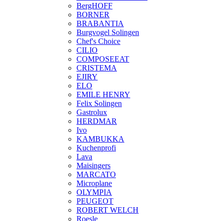
BergHOFF
BORNER
BRABANTIA
Burgvogel Solingen
Chef's Choice
CILIO
COMPOSEEAT
CRISTEMA
EJIRY
ELO
EMILE HENRY
Felix Solingen
Gastrolux
HERDMAR
Ivo
KAMBUKKA
Kuchenprofi
Lava
Maisingers
MARCATO
Microplane
OLYMPIA
PEUGEOT
ROBERT WELCH
Roesle