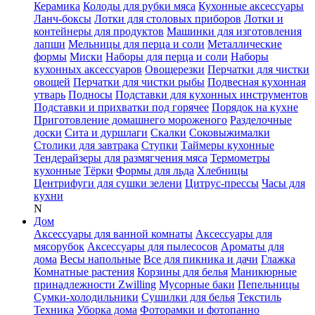
Керамика
Колоды для рубки мяса
Кухонные аксессуары
Ланч-боксы
Лотки для столовых приборов
Лотки и
контейнеры для продуктов
Машинки для изготовления
лапши
Мельницы для перца и соли
Металлические
формы
Миски
Наборы для перца и соли
Наборы
кухонных аксессуаров
Овощерезки
Перчатки для чистки
овощей
Перчатки для чистки рыбы
Подвесная кухонная
утварь
Подносы
Подставки для кухонных инструментов
Подставки и прихватки под горячее
Порядок на кухне
Приготовление домашнего мороженого
Разделочные
доски
Сита и дуршлаги
Скалки
Соковыжималки
Столики для завтрака
Ступки
Таймеры кухонные
Тендерайзеры для размягчения мяса
Термометры
кухонные
Тёрки
Формы для льда
Хлебницы
Центрифуги для сушки зелени
Цитрус-прессы
Часы для
кухни
N
Дом
Аксессуары для ванной комнаты
Аксессуары для
мясорубок
Аксессуары для пылесосов
Ароматы для
дома
Весы напольные
Все для пикника и дачи
Глажка
Комнатные растения
Корзины для белья
Маникюрные
принадлежности Zwilling
Мусорные баки
Пепельницы
Сумки-холодильники
Сушилки для белья
Текстиль
Техника
Уборка дома
Фоторамки и фотопанно