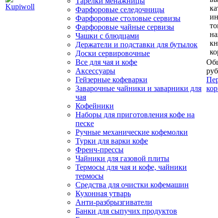
Тарелки менажницы
ка
Фарфоровые селедочницы
и
Фарфоровые столовые сервизы
то
Фарфоровые чайные сервизы
н
Чашки с блюдцами
кн
Держатели и подставки для бутылок
ко
Доски сервировочные
Все для чая и кофе
Общ
Аксессуары
руб
Гейзерные кофеварки
Пер
Заварочные чайники и заварники для
кор
чая
Кофейники
Наборы для приготовления кофе на
песке
Ручные механические кофемолки
Турки для варки кофе
Френч-прессы
Чайники для газовой плиты
Термосы для чая и кофе, чайники
термосы
Средства для очистки кофемашин
Кухонная утварь
Анти-разбрызгиватели
Банки для сыпучих продуктов