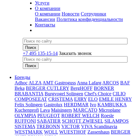
Услуги
О компании
О компании
Новости
Сотрудники
Вакансии
Политика конфиденциальности
Контакты
+7 495 135-15-14
Заказать звонок
Бренды
Adhoc
ALZA
AMT Gastroguss
Anna Lafarg
ARCOS
BAF
Beka
BERGER CUTLERY
BergHOFF
BORNER
BRABANTIA
Burgvogel Solingen
Chef's Choice
CILIO
COMPOSEEAT
CRISTEMA
EJIRY
ELO
EMILE HENRY
Felix Solingen
Gastrolux
HERDMAR
Ivo
KAMBUKKA
Kuchenprofi
Lava
Maisingers
MARCATO
Microplane
OLYMPIA
PEUGEOT
ROBERT WELCH
Roesle
RUFFONI
SABATIER
SCHOTT ZWIESEL
SILAMPOS
SISTEMA
TREBONN
VICTOR
VIVA Scandinavia
WESTMARK
WOLL
WUESTHOF
Zassenhaus
BERGER