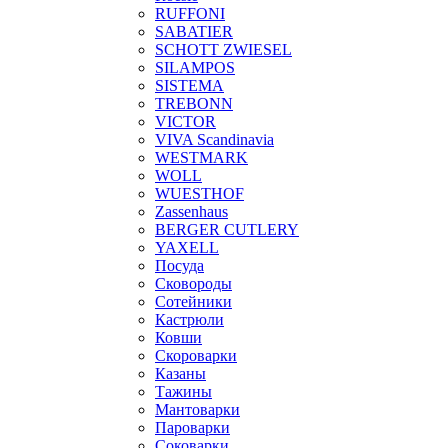
RUFFONI
SABATIER
SCHOTT ZWIESEL
SILAMPOS
SISTEMA
TREBONN
VICTOR
VIVA Scandinavia
WESTMARK
WOLL
WUESTHOF
Zassenhaus
BERGER CUTLERY
YAXELL
Посуда
Сковороды
Сотейники
Кастрюли
Ковши
Скороварки
Казаны
Тажины
Мантоварки
Пароварки
Соковарки