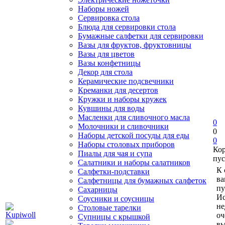
Наборы ножей
Сервировка стола
Блюда для сервировки стола
Бумажные салфетки для сервировки
Вазы для фруктов, фруктовницы
Вазы для цветов
Вазы конфетницы
Декор для стола
Керамические подсвечники
Креманки для десертов
Кружки и наборы кружек
Кувшины для воды
Масленки для сливочного масла
0
Молочники и сливочники
0
Наборы детской посуды для еды
0
Наборы столовых приборов
Ко
Пиалы для чая и супа
пус
Салатники и наборы салатников
К 
Салфетки-подставки
ва
Салфетницы для бумажных салфеток
пу
Сахарницы
Ис
Соусники и соусницы
не
Столовые тарелки
оч
Супницы с крышкой
вы