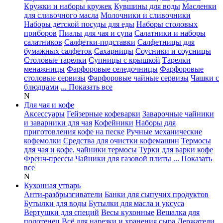
Кружки и наборы кружек
Кувшины для воды
Масленки
для сливочного масла
Молочники и сливочники
Наборы детской посуды для еды
Наборы столовых
приборов
Пиалы для чая и супа
Салатники и наборы
салатников
Салфетки-подставки
Салфетницы для
бумажных салфеток
Сахарницы
Соусники и соусницы
Столовые тарелки
Супницы с крышкой
Тарелки
менажницы
Фарфоровые селедочницы
Фарфоровые
столовые сервизы
Фарфоровые чайные сервизы
Чашки с
блюдцами
... Показать все
N
Для чая и кофе
Аксессуары
Гейзерные кофеварки
Заварочные чайники
и заварники для чая
Кофейники
Наборы для
приготовления кофе на песке
Ручные механические
кофемолки
Средства для очистки кофемашин
Термосы
для чая и кофе, чайники термосы
Турки для варки кофе
Френч-прессы
Чайники для газовой плиты
... Показать
все
N
Кухонная утварь
Анти-разбрызгиватели
Банки для сыпучих продуктов
Бутылки для воды
Бутылки для масла и уксуса
Вертушки для специй
Весы кухонные
Вешалка для
полотенец
Всё для нарезки и хранения сыра
Держатели