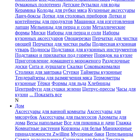
бумажных полотенец
Детские бутылки для воды
Керамика
Колоды для рубки мяса
Кухонные аксессуары
Ланч-боксы
Лотки для столовых приборов
Лотки и
контейнеры для продуктов
Машинки для изготовления
лапши
Мельницы для перца и соли
Металлические
формы
Миски
Наборы для перца и соли
Наборы
кухонных аксессуаров
Овощерезки
Перчатки для чистки
овощей
Перчатки для чистки рыбы
Подвесная кухонная
утварь
Подносы
Подставки для кухонных инструментов
Подставки и прихватки под горячее
Порядок на кухне
Приготовление домашнего мороженого
Разделочные
доски
Сита и дуршлаги
Скалки
Соковыжималки
Столики для завтрака
Ступки
Таймеры кухонные
Тендерайзеры для размягчения мяса
Термометры
кухонные
Тёрки
Формы для льда
Хлебницы
Центрифуги для сушки зелени
Цитрус-прессы
Часы для
кухни
... Показать все
N
Дом
Аксессуары для ванной комнаты
Аксессуары для
мясорубок
Аксессуары для пылесосов
Ароматы для
дома
Весы напольные
Все для пикника и дачи
Глажка
Комнатные растения
Корзины для белья
Маникюрные
принадлежности Zwilling
Мусорные баки
Пепельницы
Сумки-холодильники
Сушилки для белья
Текстиль