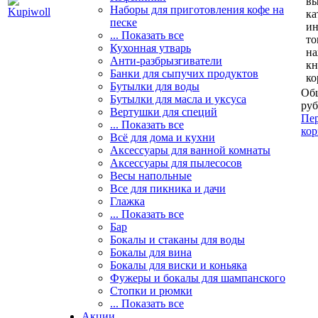
вы
Наборы для приготовления кофе на
ка
песке
и
... Показать все
то
Кухонная утварь
н
Анти-разбрызгиватели
кн
Банки для сыпучих продуктов
ко
Бутылки для воды
Общ
Бутылки для масла и уксуса
руб
Вертушки для специй
Пер
... Показать все
кор
Всё для дома и кухни
Аксессуары для ванной комнаты
Аксессуары для пылесосов
Весы напольные
Все для пикника и дачи
Глажка
... Показать все
Бар
Бокалы и стаканы для воды
Бокалы для вина
Бокалы для виски и коньяка
Фужеры и бокалы для шампанского
Стопки и рюмки
... Показать все
Акции