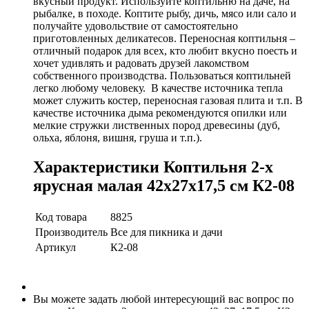
вкусный продукт. Используйте коптильню на даче, на
рыбалке, в походе. Коптите рыбу, дичь, мясо или сало и
получайте удовольствие от самостоятельно
приготовленных деликатесов. Переносная коптильня –
отличный подарок для всех, кто любит вкусно поесть и
хочет удивлять и радовать друзей лакомством
собственного производства. Пользоваться коптильней
легко любому человеку. В качестве источника тепла
может служить костер, переносная газовая плита и т.п. В
качестве источника дыма рекомендуются опилки или
мелкие стружки лиственных пород древесины (дуб,
ольха, яблоня, вишня, груша и т.п.).
Характеристики Коптильня 2-х
ярусная малая 42х27х17,5 см К2-08
Код товара
8825
Производитель
Все для пикника и дачи
Артикул
К2-08
Вы можете задать любой интересующий вас вопрос по