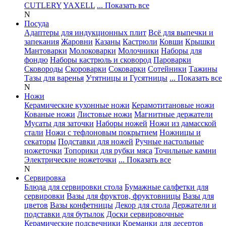
CUTLERY
YAXELL
... Показать все
N
Посуда
Адаптеры для индукционных плит
Всё для выпечки и
запекания
Жаровни
Казаны
Кастрюли
Ковши
Крышки
Мантоварки
Молоковарки
Молочники
Наборы для
фондю
Наборы кастрюль и сковород
Пароварки
Сковороды
Скороварки
Соковарки
Сотейники
Тажины
Тазы для варенья
Утятницы и Гусятницы
... Показать все
N
Ножи
Керамические кухонные ножи
Керамотитановые ножи
Кованые ножи
Листовые ножи
Магнитные держатели
Мусаты для заточки
Наборы ножей
Ножи из дамасской
стали
Ножи с тефлоновым покрытием
Ножницы и
секаторы
Подставки для ножей
Ручные настольные
ножеточки
Топорики для рубки мяса
Точильные камни
Электрические ножеточки
... Показать все
N
Сервировка
Блюда для сервировки стола
Бумажные салфетки для
сервировки
Вазы для фруктов, фруктовницы
Вазы для
цветов
Вазы конфетницы
Декор для стола
Держатели и
подставки для бутылок
Доски сервировочные
Керамические подсвечники
Креманки для десертов