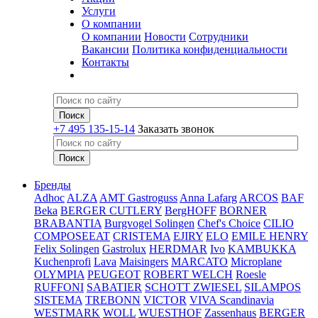
Услуги
О компании
О компании
Новости
Сотрудники
Вакансии
Политика конфиденциальности
Контакты
+7 495 135-15-14
Заказать звонок
Бренды
Adhoc
ALZA
AMT Gastroguss
Anna Lafarg
ARCOS
BAF
Beka
BERGER CUTLERY
BergHOFF
BORNER
BRABANTIA
Burgvogel Solingen
Chef's Choice
CILIO
COMPOSEEAT
CRISTEMA
EJIRY
ELO
EMILE HENRY
Felix Solingen
Gastrolux
HERDMAR
Ivo
KAMBUKKA
Kuchenprofi
Lava
Maisingers
MARCATO
Microplane
OLYMPIA
PEUGEOT
ROBERT WELCH
Roesle
RUFFONI
SABATIER
SCHOTT ZWIESEL
SILAMPOS
SISTEMA
TREBONN
VICTOR
VIVA Scandinavia
WESTMARK
WOLL
WUESTHOF
Zassenhaus
BERGER