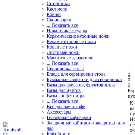
Сотейники
Кастрюли
Ковши
Скороварки
... Показать все
Ножи и аксессуары
Керамические кухонные ножи
Керамотитановые ножи
Кованые ножи
Листовые ножи
Магнитные держатели
... Показать все
Сервировка стола
Блюда для сервировки стола
0
Бумажные салфетки для сервировки
0
Вазы для фруктов, фруктовницы
0
Вазы для цветов
Ко
Вазы конфетницы
пус
... Показать все
К 
Все для чая и кофе
ва
Аксессуары
пу
Гейзерные кофеварки
Ис
Заварочные чайники и заварники для
не
чая
оч
Кофейники