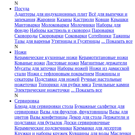
N
Посуда
Адаптеры для индукционных плит
Всё для выпечки и
запекания
Жаровни
Казаны
Кастрюли
Ковши
Крышки
Мантоварки
Молоковарки
Молочники
Наборы для
фондю
Наборы кастрюль и сковород
Пароварки
Сковороды
Скороварки
Соковарки
Сотейники
Тажины
Тазы для варенья
Утятницы и Гусятницы
... Показать все
N
Ножи
Керамические кухонные ножи
Керамотитановые ножи
Кованые ножи
Листовые ножи
Магнитные держатели
Мусаты для заточки
Наборы ножей
Ножи из дамасской
стали
Ножи с тефлоновым покрытием
Ножницы и
секаторы
Подставки для ножей
Ручные настольные
ножеточки
Топорики для рубки мяса
Точильные камни
Электрические ножеточки
... Показать все
N
Сервировка
Блюда для сервировки стола
Бумажные салфетки для
сервировки
Вазы для фруктов, фруктовницы
Вазы для
цветов
Вазы конфетницы
Декор для стола
Держатели и
подставки для бутылок
Доски сервировочные
Керамические подсвечники
Креманки для десертов
Кружки и наборы кружек
Кувшины для воды
Масленки