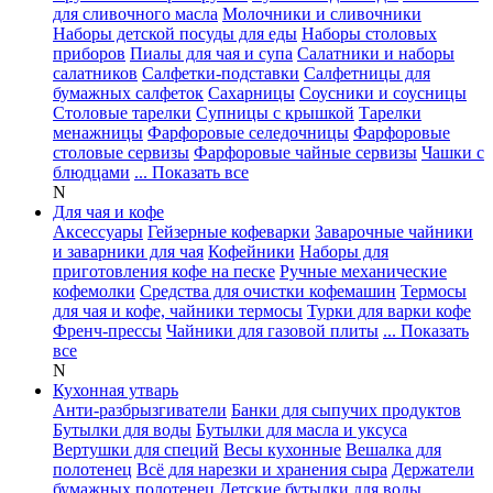
для сливочного масла
Молочники и сливочники
Наборы детской посуды для еды
Наборы столовых
приборов
Пиалы для чая и супа
Салатники и наборы
салатников
Салфетки-подставки
Салфетницы для
бумажных салфеток
Сахарницы
Соусники и соусницы
Столовые тарелки
Супницы с крышкой
Тарелки
менажницы
Фарфоровые селедочницы
Фарфоровые
столовые сервизы
Фарфоровые чайные сервизы
Чашки с
блюдцами
... Показать все
N
Для чая и кофе
Аксессуары
Гейзерные кофеварки
Заварочные чайники
и заварники для чая
Кофейники
Наборы для
приготовления кофе на песке
Ручные механические
кофемолки
Средства для очистки кофемашин
Термосы
для чая и кофе, чайники термосы
Турки для варки кофе
Френч-прессы
Чайники для газовой плиты
... Показать
все
N
Кухонная утварь
Анти-разбрызгиватели
Банки для сыпучих продуктов
Бутылки для воды
Бутылки для масла и уксуса
Вертушки для специй
Весы кухонные
Вешалка для
полотенец
Всё для нарезки и хранения сыра
Держатели
бумажных полотенец
Детские бутылки для воды