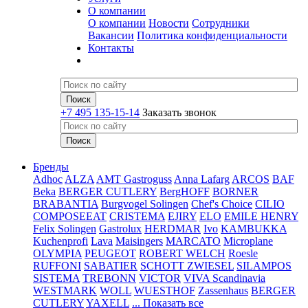
О компании
О компании
Новости
Сотрудники
Вакансии
Политика конфиденциальности
Контакты
+7 495 135-15-14
Заказать звонок
Бренды
Adhoc
ALZA
AMT Gastroguss
Anna Lafarg
ARCOS
BAF
Beka
BERGER CUTLERY
BergHOFF
BORNER
BRABANTIA
Burgvogel Solingen
Chef's Choice
CILIO
COMPOSEEAT
CRISTEMA
EJIRY
ELO
EMILE HENRY
Felix Solingen
Gastrolux
HERDMAR
Ivo
KAMBUKKA
Kuchenprofi
Lava
Maisingers
MARCATO
Microplane
OLYMPIA
PEUGEOT
ROBERT WELCH
Roesle
RUFFONI
SABATIER
SCHOTT ZWIESEL
SILAMPOS
SISTEMA
TREBONN
VICTOR
VIVA Scandinavia
WESTMARK
WOLL
WUESTHOF
Zassenhaus
BERGER
CUTLERY
YAXELL
... Показать все