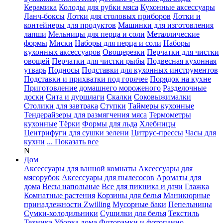
Керамика
Колоды для рубки мяса
Кухонные аксессуары
Ланч-боксы
Лотки для столовых приборов
Лотки и
контейнеры для продуктов
Машинки для изготовления
лапши
Мельницы для перца и соли
Металлические
формы
Миски
Наборы для перца и соли
Наборы
кухонных аксессуаров
Овощерезки
Перчатки для чистки
овощей
Перчатки для чистки рыбы
Подвесная кухонная
утварь
Подносы
Подставки для кухонных инструментов
Подставки и прихватки под горячее
Порядок на кухне
Приготовление домашнего мороженого
Разделочные
доски
Сита и дуршлаги
Скалки
Соковыжималки
Столики для завтрака
Ступки
Таймеры кухонные
Тендерайзеры для размягчения мяса
Термометры
кухонные
Тёрки
Формы для льда
Хлебницы
Центрифуги для сушки зелени
Цитрус-прессы
Часы для
кухни
... Показать все
N
Дом
Аксессуары для ванной комнаты
Аксессуары для
мясорубок
Аксессуары для пылесосов
Ароматы для
дома
Весы напольные
Все для пикника и дачи
Глажка
Комнатные растения
Корзины для белья
Маникюрные
принадлежности Zwilling
Мусорные баки
Пепельницы
Сумки-холодильники
Сушилки для белья
Текстиль
Техника
Уборка дома
Фоторамки и фотопанно
...