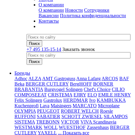
О компании
О компании
Новости
Сотрудники
Вакансии
Политика конфиденциальности
Контакты
+7 495 135-15-14
Заказать звонок
Бренды
Adhoc
ALZA
AMT Gastroguss
Anna Lafarg
ARCOS
BAF
Beka
BERGER CUTLERY
BergHOFF
BORNER
BRABANTIA
Burgvogel Solingen
Chef's Choice
CILIO
COMPOSEEAT
CRISTEMA
EJIRY
ELO
EMILE HENRY
Felix Solingen
Gastrolux
HERDMAR
Ivo
KAMBUKKA
Kuchenprofi
Lava
Maisingers
MARCATO
Microplane
OLYMPIA
PEUGEOT
ROBERT WELCH
Roesle
RUFFONI
SABATIER
SCHOTT ZWIESEL
SILAMPOS
SISTEMA
TREBONN
VICTOR
VIVA Scandinavia
WESTMARK
WOLL
WUESTHOF
Zassenhaus
BERGER
CUTLERY
YAXELL
... Показать все