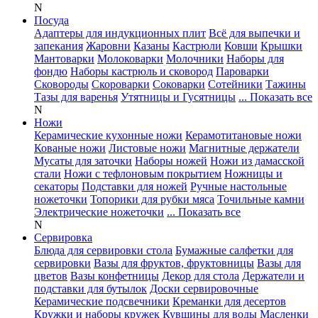
N
Посуда
Адаптеры для индукционных плит
Всё для выпечки и
запекания
Жаровни
Казаны
Кастрюли
Ковши
Крышки
Мантоварки
Молоковарки
Молочники
Наборы для
фондю
Наборы кастрюль и сковород
Пароварки
Сковороды
Скороварки
Соковарки
Сотейники
Тажины
Тазы для варенья
Утятницы и Гусятницы
... Показать все
N
Ножи
Керамические кухонные ножи
Керамотитановые ножи
Кованые ножи
Листовые ножи
Магнитные держатели
Мусаты для заточки
Наборы ножей
Ножи из дамасской
стали
Ножи с тефлоновым покрытием
Ножницы и
секаторы
Подставки для ножей
Ручные настольные
ножеточки
Топорики для рубки мяса
Точильные камни
Электрические ножеточки
... Показать все
N
Сервировка
Блюда для сервировки стола
Бумажные салфетки для
сервировки
Вазы для фруктов, фруктовницы
Вазы для
цветов
Вазы конфетницы
Декор для стола
Держатели и
подставки для бутылок
Доски сервировочные
Керамические подсвечники
Креманки для десертов
Кружки и наборы кружек
Кувшины для воды
Масленки