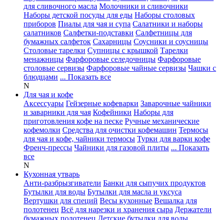
для сливочного масла
Молочники и сливочники
Наборы детской посуды для еды
Наборы столовых
приборов
Пиалы для чая и супа
Салатники и наборы
салатников
Салфетки-подставки
Салфетницы для
бумажных салфеток
Сахарницы
Соусники и соусницы
Столовые тарелки
Супницы с крышкой
Тарелки
менажницы
Фарфоровые селедочницы
Фарфоровые
столовые сервизы
Фарфоровые чайные сервизы
Чашки с
блюдцами
... Показать все
N
Для чая и кофе
Аксессуары
Гейзерные кофеварки
Заварочные чайники
и заварники для чая
Кофейники
Наборы для
приготовления кофе на песке
Ручные механические
кофемолки
Средства для очистки кофемашин
Термосы
для чая и кофе, чайники термосы
Турки для варки кофе
Френч-прессы
Чайники для газовой плиты
... Показать
все
N
Кухонная утварь
Анти-разбрызгиватели
Банки для сыпучих продуктов
Бутылки для воды
Бутылки для масла и уксуса
Вертушки для специй
Весы кухонные
Вешалка для
полотенец
Всё для нарезки и хранения сыра
Держатели
бумажных полотенец
Детские бутылки для воды