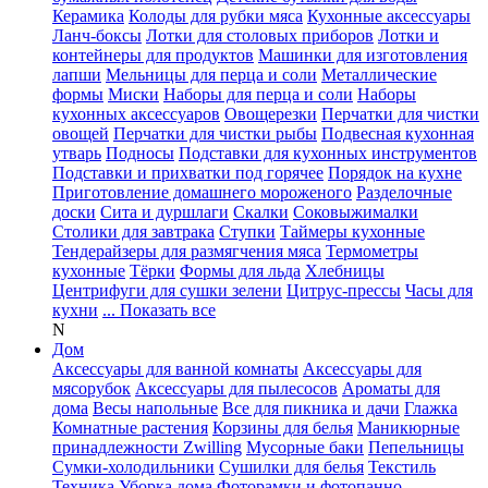
Керамика
Колоды для рубки мяса
Кухонные аксессуары
Ланч-боксы
Лотки для столовых приборов
Лотки и
контейнеры для продуктов
Машинки для изготовления
лапши
Мельницы для перца и соли
Металлические
формы
Миски
Наборы для перца и соли
Наборы
кухонных аксессуаров
Овощерезки
Перчатки для чистки
овощей
Перчатки для чистки рыбы
Подвесная кухонная
утварь
Подносы
Подставки для кухонных инструментов
Подставки и прихватки под горячее
Порядок на кухне
Приготовление домашнего мороженого
Разделочные
доски
Сита и дуршлаги
Скалки
Соковыжималки
Столики для завтрака
Ступки
Таймеры кухонные
Тендерайзеры для размягчения мяса
Термометры
кухонные
Тёрки
Формы для льда
Хлебницы
Центрифуги для сушки зелени
Цитрус-прессы
Часы для
кухни
... Показать все
N
Дом
Аксессуары для ванной комнаты
Аксессуары для
мясорубок
Аксессуары для пылесосов
Ароматы для
дома
Весы напольные
Все для пикника и дачи
Глажка
Комнатные растения
Корзины для белья
Маникюрные
принадлежности Zwilling
Мусорные баки
Пепельницы
Сумки-холодильники
Сушилки для белья
Текстиль
Техника
Уборка дома
Фоторамки и фотопанно
...