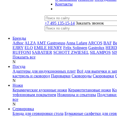
Контакты
+7 495 135-15-14
Заказать звонок
Бренды
Adhoc
ALZA
AMT Gastroguss
Anna Lafarg
ARCOS
BAF
B
EJIRY
ELO
EMILE HENRY
Felix Solingen
Gastrolux
HER
RUFFONI
SABATIER
SCHOTT ZWIESEL
SILAMPOS
SI
Показать все
N
Посуда
Адаптеры для индукционных плит
Всё для выпечки и за
кастрюль и сковород
Пароварки
Сковороды
Скороварки
N
Ножи
Керамические кухонные ножи
Керамотитановые ножи
Ко
тефлоновым покрытием
Ножницы и секаторы
Подставки
все
N
Сервировка
Блюда для сервировки стола
Бумажные салфетки для сер