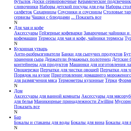
бутылок
Доски сервировочные
Керамические подсвечни
сливочники
Наборы детской посуды для еды
Наборы сто
салфеток
Сахарницы
Соусники и соусницы
Столовые тар
сервизы
Чашки с блюдцами
... Показать все
N
Для чая и кофе
Аксессуары
Гейзерные кофеварки
Заварочные чайники и 
кофемашин
Термосы для чая и кофе, чайники термосы
Ту
N
Кухонная утварь
Анти-разбрызгиватели
Банки для сыпучих продуктов
Бут
хранения сыра
Держатели бумажных полотенец
Детские 
контейнеры для продуктов
Машинки для изготовления л
Овощерезки
Перчатки для чистки овощей
Перчатки для 
Порядок на кухне
Приготовление домашнего мороженог
для размягчения мяса
Термометры кухонные
Тёрки
Формы
N
Дом
Аксессуары для ванной комнаты
Аксессуары для мясоруб
для белья
Маникюрные принадлежности Zwilling
Мусорн
Показать все
N
Бар
Бокалы и стаканы для воды
Бокалы для вина
Бокалы для 
N