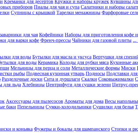
ки
Креманки для десертов
Кружки и наборы кружек
Кувшины дл
ловых приборов
Пиалы для чая и супа
Салатники и наборы салат
елки
Супницы с крышкой
Тарелки менажницы
Фарфоровые сел
заварники для чая
Кофейники
Наборы для приготовления кофе н
рки для варки кофе
Френч-прессы
Чайники для газовой плиты
..
ылки для воды
Бутылки для масла и уксуса
Вертушки для специ
бутылки для воды
Керамика
Колоды для рубки мяса
Кухонные ак
апши
Мельницы для перца и соли
Металлические формы
Миски
чистки рыбы
Подвесная кухонная утварь
Подносы
Подставки для
о
Разделочные доски
Сита и дуршлаги
Скалки
Соковыжималки
С
 для льда
Хлебницы
Центрифуги для сушки зелени
Цитрус-пре
ок
Аксессуары для пылесосов
Ароматы для дома
Весы напольны
ые баки
Пепельницы
Сумки-холодильники
Сушилки для белья
Т
виски и коньяка
Фужеры и бокалы для шампанского
Стопки и р