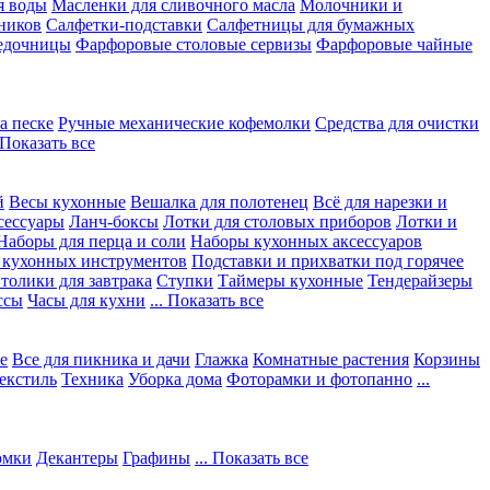
я воды
Масленки для сливочного масла
Молочники и
ников
Салфетки-подставки
Салфетницы для бумажных
едочницы
Фарфоровые столовые сервизы
Фарфоровые чайные
а песке
Ручные механические кофемолки
Средства для очистки
. Показать все
й
Весы кухонные
Вешалка для полотенец
Всё для нарезки и
сессуары
Ланч-боксы
Лотки для столовых приборов
Лотки и
Наборы для перца и соли
Наборы кухонных аксессуаров
 кухонных инструментов
Подставки и прихватки под горячее
толики для завтрака
Ступки
Таймеры кухонные
Тендерайзеры
ссы
Часы для кухни
... Показать все
е
Все для пикника и дачи
Глажка
Комнатные растения
Корзины
екстиль
Техника
Уборка дома
Фоторамки и фотопанно
...
юмки
Декантеры
Графины
... Показать все