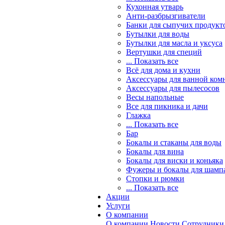
Кухонная утварь
Анти-разбрызгиватели
Банки для сыпучих продукт
Бутылки для воды
Бутылки для масла и уксуса
Вертушки для специй
... Показать все
Всё для дома и кухни
Аксессуары для ванной ком
Аксессуары для пылесосов
Весы напольные
Все для пикника и дачи
Глажка
... Показать все
Бар
Бокалы и стаканы для воды
Бокалы для вина
Бокалы для виски и коньяка
Фужеры и бокалы для шамп
Стопки и рюмки
... Показать все
Акции
Услуги
О компании
О компании
Новости
Сотрудники