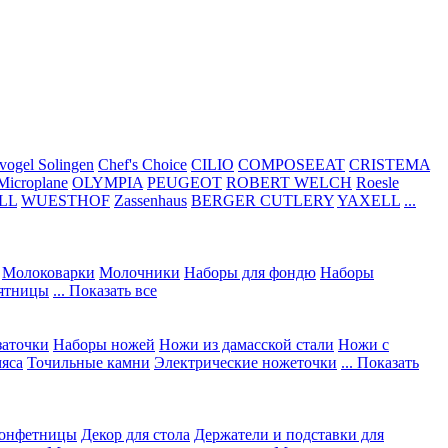
vogel Solingen
Chef's Choice
CILIO
COMPOSEEAT
CRISTEMA
Microplane
OLYMPIA
PEUGEOT
ROBERT WELCH
Roesle
LL
WUESTHOF
Zassenhaus
BERGER CUTLERY
YAXELL
...
Молоковарки
Молочники
Наборы для фондю
Наборы
сятницы
... Показать все
заточки
Наборы ножей
Ножи из дамасской стали
Ножи с
мяса
Точильные камни
Электрические ножеточки
... Показать
конфетницы
Декор для стола
Держатели и подставки для