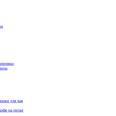
жи
вировки
ницы
ники для чая
офе на песке