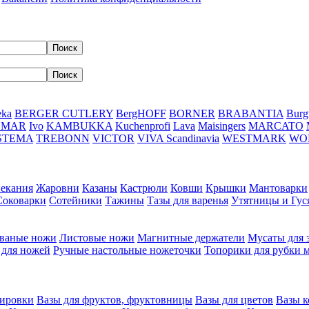
eka
BERGER CUTLERY
BergHOFF
BORNER
BRABANTIA
Burg
DMAR
Ivo
KAMBUKKA
Kuchenprofi
Lava
Maisingers
MARCATO
STEMA
TREBONN
VICTOR
VIVA Scandinavia
WESTMARK
WO
пекания
Жаровни
Казаны
Кастрюли
Ковши
Крышки
Мантоварки
Соковарки
Сотейники
Тажины
Тазы для варенья
Утятницы и Гу
ваные ножи
Листовые ножи
Магнитные держатели
Мусаты для 
 для ножей
Ручные настольные ножеточки
Топорики для рубки 
вировки
Вазы для фруктов, фруктовницы
Вазы для цветов
Вазы 