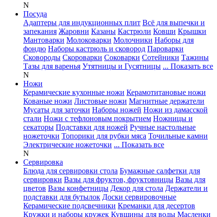
N
Посуда
Адаптеры для индукционных плит
Всё для выпечки и
запекания
Жаровни
Казаны
Кастрюли
Ковши
Крышки
Мантоварки
Молоковарки
Молочники
Наборы для
фондю
Наборы кастрюль и сковород
Пароварки
Сковороды
Скороварки
Соковарки
Сотейники
Тажины
Тазы для варенья
Утятницы и Гусятницы
... Показать все
N
Ножи
Керамические кухонные ножи
Керамотитановые ножи
Кованые ножи
Листовые ножи
Магнитные держатели
Мусаты для заточки
Наборы ножей
Ножи из дамасской
стали
Ножи с тефлоновым покрытием
Ножницы и
секаторы
Подставки для ножей
Ручные настольные
ножеточки
Топорики для рубки мяса
Точильные камни
Электрические ножеточки
... Показать все
N
Сервировка
Блюда для сервировки стола
Бумажные салфетки для
сервировки
Вазы для фруктов, фруктовницы
Вазы для
цветов
Вазы конфетницы
Декор для стола
Держатели и
подставки для бутылок
Доски сервировочные
Керамические подсвечники
Креманки для десертов
Кружки и наборы кружек
Кувшины для воды
Масленки