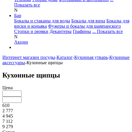
Показать все
N
Бар
Бокалы и стаканы для воды
Бокалы для вина
Бокалы для
виски и коньяка
Фужеры и бокалы для шампанского
Стопки и рюмки
Декантеры
Графины
... Показать все
N
Акции
Интернет магазин посуды
-
Каталог
-
Кухонная утварь
-
Кухонные
аксессуары
-
Кухонные щипцы
Кухонные щипцы
Цена
610
2 777
4 945
7 112
9 279