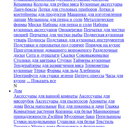
Керамика
Колоды для рубки мяса
Кухонные аксессуары
Ланч-боксы
Лотки для столовых приборов
Лотки и
контейнеры для продуктов
Машинки для изготовления
лапши
Мельницы для перца и соли
Металлические
формы
Миски
Наборы для перца и соли
Наборы
кухонных аксессуаров
Овощерезки
Перчатки для чистки
овощей
Перчатки для чистки рыбы
Подвесная кухонная
утварь
Подносы
Подставки для кухонных инструментов
Подставки и прихватки под горячее
Порядок на кухне
Приготовление домашнего мороженого
Разделочные
доски
Сита и дуршлаги
Скалки
Соковыжималки
Столики для завтрака
Ступки
Таймеры кухонные
Тендерайзеры для размягчения мяса
Термометры
кухонные
Тёрки
Формы для льда
Хлебницы
Центрифуги для сушки зелени
Цитрус-прессы
Часы для
кухни
... Показать все
N
Дом
Аксессуары для ванной комнаты
Аксессуары для
мясорубок
Аксессуары для пылесосов
Ароматы для
дома
Весы напольные
Все для пикника и дачи
Глажка
Комнатные растения
Корзины для белья
Маникюрные
принадлежности Zwilling
Мусорные баки
Пепельницы
Сумки-холодильники
Сушилки для белья
Текстиль
Техника
Уборка дома
Фоторамки и фотопанно
...