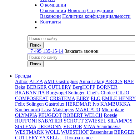
О компании
О компании
Новости
Сотрудники
Вакансии
Политика конфиденциальности
Контакты
+7 495 135-15-14
Заказать звонок
Бренды
Adhoc
ALZA
AMT Gastroguss
Anna Lafarg
ARCOS
BAF
Beka
BERGER CUTLERY
BergHOFF
BORNER
BRABANTIA
Burgvogel Solingen
Chef's Choice
CILIO
COMPOSEEAT
CRISTEMA
EJIRY
ELO
EMILE HENRY
Felix Solingen
Gastrolux
HERDMAR
Ivo
KAMBUKKA
Kuchenprofi
Lava
Maisingers
MARCATO
Microplane
OLYMPIA
PEUGEOT
ROBERT WELCH
Roesle
RUFFONI
SABATIER
SCHOTT ZWIESEL
SILAMPOS
SISTEMA
TREBONN
VICTOR
VIVA Scandinavia
WESTMARK
WOLL
WUESTHOF
Zassenhaus
BERGER
CUTLERY
YAXELL
... Показать все