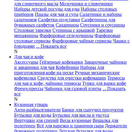
для сливочного масла
Молочники и сливочники
Наборы детской посуды для еды
Наборы столовых
приборов
Пиалы для чая и супа
Салатники и наборы
салатников
Салфетки-подставки
Салфетницы для
бумажных салфеток
Сахарницы
Соусники и соусницы
Столовые тарелки
Супницы с крышкой
Тарелки
менажницы
Фарфоровые селедочницы
Фарфоровые
столовые сервизы
Фарфоровые чайные сервизы
Чашки с
блюдцами
... Показать все
N
Для чая и кофе
Аксессуары
Гейзерные кофеварки
Заварочные чайники
и заварники для чая
Кофейники
Наборы для
приготовления кофе на песке
Ручные механические
кофемолки
Средства для очистки кофемашин
Термосы
для чая и кофе, чайники термосы
Турки для варки кофе
Френч-прессы
Чайники для газовой плиты
... Показать
все
N
Кухонная утварь
Анти-разбрызгиватели
Банки для сыпучих продуктов
Бутылки для воды
Бутылки для масла и уксуса
Вертушки для специй
Весы кухонные
Вешалка для
полотенец
Всё для нарезки и хранения сыра
Держатели
бумажных полотенец
Детские бутылки для воды