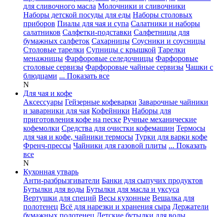
для сливочного масла
Молочники и сливочники
Наборы детской посуды для еды
Наборы столовых
приборов
Пиалы для чая и супа
Салатники и наборы
салатников
Салфетки-подставки
Салфетницы для
бумажных салфеток
Сахарницы
Соусники и соусницы
Столовые тарелки
Супницы с крышкой
Тарелки
менажницы
Фарфоровые селедочницы
Фарфоровые
столовые сервизы
Фарфоровые чайные сервизы
Чашки с
блюдцами
... Показать все
N
Для чая и кофе
Аксессуары
Гейзерные кофеварки
Заварочные чайники
и заварники для чая
Кофейники
Наборы для
приготовления кофе на песке
Ручные механические
кофемолки
Средства для очистки кофемашин
Термосы
для чая и кофе, чайники термосы
Турки для варки кофе
Френч-прессы
Чайники для газовой плиты
... Показать
все
N
Кухонная утварь
Анти-разбрызгиватели
Банки для сыпучих продуктов
Бутылки для воды
Бутылки для масла и уксуса
Вертушки для специй
Весы кухонные
Вешалка для
полотенец
Всё для нарезки и хранения сыра
Держатели
бумажных полотенец
Детские бутылки для воды