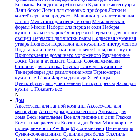
Керамика
Колоды для рубки мяса
Кухонные аксессуары
Ланч-боксы
Лотки для столовых приборов
Лотки и
контейнеры для продуктов
Машинки для изготовления
лапши
Мельницы для перца и соли
Металлические
формы
Миски
Наборы для перца и соли
Наборы
кухонных аксессуаров
Овощерезки
Перчатки для чистки
овощей
Перчатки для чистки рыбы
Подвесная кухонная
утварь
Подносы
Подставки для кухонных инструментов
Подставки и прихватки под горячее
Порядок на кухне
Приготовление домашнего мороженого
Разделочные
доски
Сита и дуршлаги
Скалки
Соковыжималки
Столики для завтрака
Ступки
Таймеры кухонные
Тендерайзеры для размягчения мяса
Термометры
кухонные
Тёрки
Формы для льда
Хлебницы
Центрифуги для сушки зелени
Цитрус-прессы
Часы для
кухни
... Показать все
N
Дом
Аксессуары для ванной комнаты
Аксессуары для
мясорубок
Аксессуары для пылесосов
Ароматы для
дома
Весы напольные
Все для пикника и дачи
Глажка
Комнатные растения
Корзины для белья
Маникюрные
принадлежности Zwilling
Мусорные баки
Пепельницы
Сумки-холодильники
Сушилки для белья
Текстиль
Техника
Уборка дома
Фоторамки и фотопанно
...