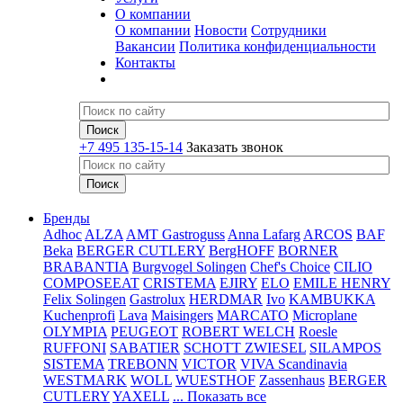
О компании
О компании
Новости
Сотрудники
Вакансии
Политика конфиденциальности
Контакты
+7 495 135-15-14
Заказать звонок
Бренды
Adhoc
ALZA
AMT Gastroguss
Anna Lafarg
ARCOS
BAF
Beka
BERGER CUTLERY
BergHOFF
BORNER
BRABANTIA
Burgvogel Solingen
Chef's Choice
CILIO
COMPOSEEAT
CRISTEMA
EJIRY
ELO
EMILE HENRY
Felix Solingen
Gastrolux
HERDMAR
Ivo
KAMBUKKA
Kuchenprofi
Lava
Maisingers
MARCATO
Microplane
OLYMPIA
PEUGEOT
ROBERT WELCH
Roesle
RUFFONI
SABATIER
SCHOTT ZWIESEL
SILAMPOS
SISTEMA
TREBONN
VICTOR
VIVA Scandinavia
WESTMARK
WOLL
WUESTHOF
Zassenhaus
BERGER
CUTLERY
YAXELL
... Показать все