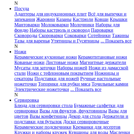
N
Посуда
Адаптеры для индукционных плит
Всё для выпечки и
запекания
Жаровни
Казаны
Кастрюли
Ковши
Крышки
Мантоварки
Молоковарки
Молочники
Наборы для
фондю
Наборы кастрюль и сковород
Пароварки
Сковороды
Скороварки
Соковарки
Сотейники
Тажины
Тазы для варенья
Утятницы и Гусятницы
... Показать все
N
Ножи
Керамические кухонные ножи
Керамотитановые ножи
Кованые ножи
Листовые ножи
Магнитные держатели
Мусаты для заточки
Наборы ножей
Ножи из дамасской
стали
Ножи с тефлоновым покрытием
Ножницы и
секаторы
Подставки для ножей
Ручные настольные
ножеточки
Топорики для рубки мяса
Точильные камни
Электрические ножеточки
... Показать все
N
Сервировка
Блюда для сервировки стола
Бумажные салфетки для
сервировки
Вазы для фруктов, фруктовницы
Вазы для
цветов
Вазы конфетницы
Декор для стола
Держатели и
подставки для бутылок
Доски сервировочные
Керамические подсвечники
Креманки для десертов
Кружки и наборы кружек
Кувшины для воды
Масленки