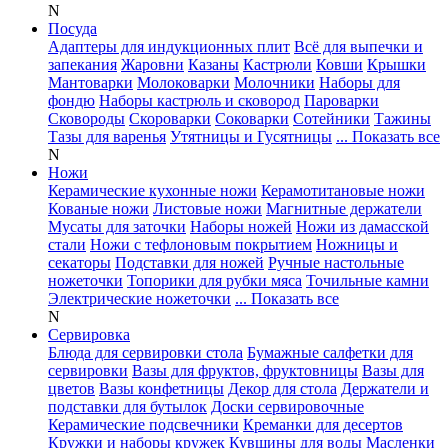
N
Посуда
Адаптеры для индукционных плит
Всё для выпечки и
запекания
Жаровни
Казаны
Кастрюли
Ковши
Крышки
Мантоварки
Молоковарки
Молочники
Наборы для
фондю
Наборы кастрюль и сковород
Пароварки
Сковороды
Скороварки
Соковарки
Сотейники
Тажины
Тазы для варенья
Утятницы и Гусятницы
... Показать все
N
Ножи
Керамические кухонные ножи
Керамотитановые ножи
Кованые ножи
Листовые ножи
Магнитные держатели
Мусаты для заточки
Наборы ножей
Ножи из дамасской
стали
Ножи с тефлоновым покрытием
Ножницы и
секаторы
Подставки для ножей
Ручные настольные
ножеточки
Топорики для рубки мяса
Точильные камни
Электрические ножеточки
... Показать все
N
Сервировка
Блюда для сервировки стола
Бумажные салфетки для
сервировки
Вазы для фруктов, фруктовницы
Вазы для
цветов
Вазы конфетницы
Декор для стола
Держатели и
подставки для бутылок
Доски сервировочные
Керамические подсвечники
Креманки для десертов
Кружки и наборы кружек
Кувшины для воды
Масленки