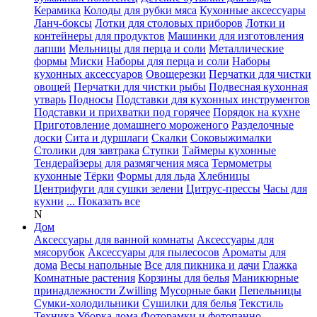
Керамика
Колоды для рубки мяса
Кухонные аксессуары
Ланч-боксы
Лотки для столовых приборов
Лотки и
контейнеры для продуктов
Машинки для изготовления
лапши
Мельницы для перца и соли
Металлические
формы
Миски
Наборы для перца и соли
Наборы
кухонных аксессуаров
Овощерезки
Перчатки для чистки
овощей
Перчатки для чистки рыбы
Подвесная кухонная
утварь
Подносы
Подставки для кухонных инструментов
Подставки и прихватки под горячее
Порядок на кухне
Приготовление домашнего мороженого
Разделочные
доски
Сита и дуршлаги
Скалки
Соковыжималки
Столики для завтрака
Ступки
Таймеры кухонные
Тендерайзеры для размягчения мяса
Термометры
кухонные
Тёрки
Формы для льда
Хлебницы
Центрифуги для сушки зелени
Цитрус-прессы
Часы для
кухни
... Показать все
N
Дом
Аксессуары для ванной комнаты
Аксессуары для
мясорубок
Аксессуары для пылесосов
Ароматы для
дома
Весы напольные
Все для пикника и дачи
Глажка
Комнатные растения
Корзины для белья
Маникюрные
принадлежности Zwilling
Мусорные баки
Пепельницы
Сумки-холодильники
Сушилки для белья
Текстиль
Техника
Уборка дома
Фоторамки и фотопанно
...