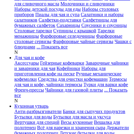
для сливочного масла
Молочники и сливочники
Наборы детской посуды для еды
Наборы столовых
приборов
Пиалы для чая и супа
Салатники и наборы
салатников
Салфетки-подставки
Салфетницы для
бумажных салфеток
Сахарницы
Соусники и соусницы
Столовые тарелки
Супницы с крышкой
Тарелки
менажницы
Фарфоровые селедочницы
Фарфоровые
столовые сервизы
Фарфоровые чайные сервизы
Чашки с
блюдцами
... Показать все
N
Для чая и кофе
Аксессуары
Гейзерные кофеварки
Заварочные чайники
и заварники для чая
Кофейники
Наборы для
приготовления кофе на песке
Ручные механические
кофемолки
Средства для очистки кофемашин
Термосы
для чая и кофе, чайники термосы
Турки для варки кофе
Френч-прессы
Чайники для газовой плиты
... Показать
все
N
Кухонная утварь
Анти-разбрызгиватели
Банки для сыпучих продуктов
Бутылки для воды
Бутылки для масла и уксуса
Вертушки для специй
Весы кухонные
Вешалка для
полотенец
Всё для нарезки и хранения сыра
Держатели
бумажных полотенец
Детские бутылки для воды