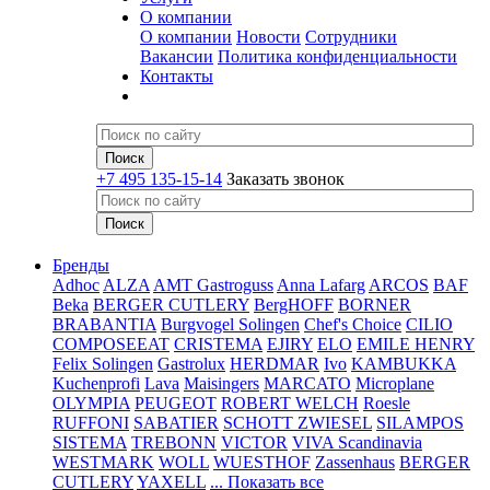
О компании
О компании
Новости
Сотрудники
Вакансии
Политика конфиденциальности
Контакты
+7 495 135-15-14
Заказать звонок
Бренды
Adhoc
ALZA
AMT Gastroguss
Anna Lafarg
ARCOS
BAF
Beka
BERGER CUTLERY
BergHOFF
BORNER
BRABANTIA
Burgvogel Solingen
Chef's Choice
CILIO
COMPOSEEAT
CRISTEMA
EJIRY
ELO
EMILE HENRY
Felix Solingen
Gastrolux
HERDMAR
Ivo
KAMBUKKA
Kuchenprofi
Lava
Maisingers
MARCATO
Microplane
OLYMPIA
PEUGEOT
ROBERT WELCH
Roesle
RUFFONI
SABATIER
SCHOTT ZWIESEL
SILAMPOS
SISTEMA
TREBONN
VICTOR
VIVA Scandinavia
WESTMARK
WOLL
WUESTHOF
Zassenhaus
BERGER
CUTLERY
YAXELL
... Показать все