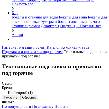
Показать все
N
Бар
Бокалы и стаканы для воды
Бокалы для вина
Бокалы для
виски и коньяка
Фужеры и бокалы для шампанского
Стопки и рюмки
Декантеры
Графины
... Показать все
N
Акции
Интернет магазин посуды
-
Каталог
-
Кухонная утварь
-
Подставки и прихватки под горячее
-
Текстильные подставки и
прихватки под горячее
Текстильные подставки и прихватки
под горячее
Серия
Бренд
Kuchenprofi (
1
)
Фильтр
По популярности
По алфавиту
По цене