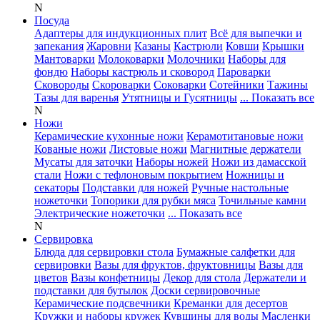
N
Посуда
Адаптеры для индукционных плит
Всё для выпечки и
запекания
Жаровни
Казаны
Кастрюли
Ковши
Крышки
Мантоварки
Молоковарки
Молочники
Наборы для
фондю
Наборы кастрюль и сковород
Пароварки
Сковороды
Скороварки
Соковарки
Сотейники
Тажины
Тазы для варенья
Утятницы и Гусятницы
... Показать все
N
Ножи
Керамические кухонные ножи
Керамотитановые ножи
Кованые ножи
Листовые ножи
Магнитные держатели
Мусаты для заточки
Наборы ножей
Ножи из дамасской
стали
Ножи с тефлоновым покрытием
Ножницы и
секаторы
Подставки для ножей
Ручные настольные
ножеточки
Топорики для рубки мяса
Точильные камни
Электрические ножеточки
... Показать все
N
Сервировка
Блюда для сервировки стола
Бумажные салфетки для
сервировки
Вазы для фруктов, фруктовницы
Вазы для
цветов
Вазы конфетницы
Декор для стола
Держатели и
подставки для бутылок
Доски сервировочные
Керамические подсвечники
Креманки для десертов
Кружки и наборы кружек
Кувшины для воды
Масленки