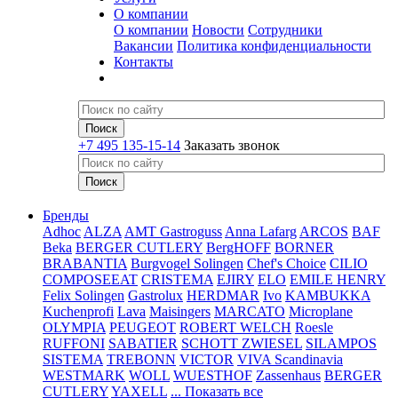
О компании
О компании
Новости
Сотрудники
Вакансии
Политика конфиденциальности
Контакты
+7 495 135-15-14
Заказать звонок
Бренды
Adhoc
ALZA
AMT Gastroguss
Anna Lafarg
ARCOS
BAF
Beka
BERGER CUTLERY
BergHOFF
BORNER
BRABANTIA
Burgvogel Solingen
Chef's Choice
CILIO
COMPOSEEAT
CRISTEMA
EJIRY
ELO
EMILE HENRY
Felix Solingen
Gastrolux
HERDMAR
Ivo
KAMBUKKA
Kuchenprofi
Lava
Maisingers
MARCATO
Microplane
OLYMPIA
PEUGEOT
ROBERT WELCH
Roesle
RUFFONI
SABATIER
SCHOTT ZWIESEL
SILAMPOS
SISTEMA
TREBONN
VICTOR
VIVA Scandinavia
WESTMARK
WOLL
WUESTHOF
Zassenhaus
BERGER
CUTLERY
YAXELL
... Показать все