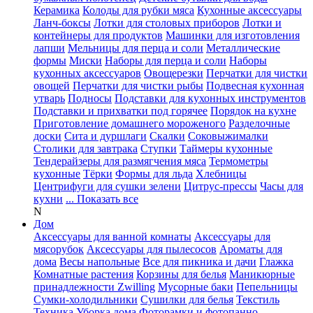
Керамика
Колоды для рубки мяса
Кухонные аксессуары
Ланч-боксы
Лотки для столовых приборов
Лотки и
контейнеры для продуктов
Машинки для изготовления
лапши
Мельницы для перца и соли
Металлические
формы
Миски
Наборы для перца и соли
Наборы
кухонных аксессуаров
Овощерезки
Перчатки для чистки
овощей
Перчатки для чистки рыбы
Подвесная кухонная
утварь
Подносы
Подставки для кухонных инструментов
Подставки и прихватки под горячее
Порядок на кухне
Приготовление домашнего мороженого
Разделочные
доски
Сита и дуршлаги
Скалки
Соковыжималки
Столики для завтрака
Ступки
Таймеры кухонные
Тендерайзеры для размягчения мяса
Термометры
кухонные
Тёрки
Формы для льда
Хлебницы
Центрифуги для сушки зелени
Цитрус-прессы
Часы для
кухни
... Показать все
N
Дом
Аксессуары для ванной комнаты
Аксессуары для
мясорубок
Аксессуары для пылесосов
Ароматы для
дома
Весы напольные
Все для пикника и дачи
Глажка
Комнатные растения
Корзины для белья
Маникюрные
принадлежности Zwilling
Мусорные баки
Пепельницы
Сумки-холодильники
Сушилки для белья
Текстиль
Техника
Уборка дома
Фоторамки и фотопанно
...