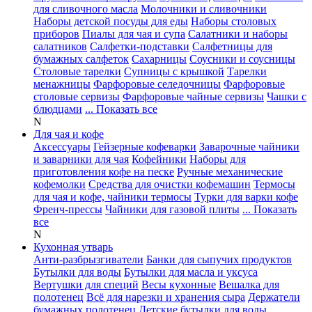
для сливочного масла
Молочники и сливочники
Наборы детской посуды для еды
Наборы столовых
приборов
Пиалы для чая и супа
Салатники и наборы
салатников
Салфетки-подставки
Салфетницы для
бумажных салфеток
Сахарницы
Соусники и соусницы
Столовые тарелки
Супницы с крышкой
Тарелки
менажницы
Фарфоровые селедочницы
Фарфоровые
столовые сервизы
Фарфоровые чайные сервизы
Чашки с
блюдцами
... Показать все
N
Для чая и кофе
Аксессуары
Гейзерные кофеварки
Заварочные чайники
и заварники для чая
Кофейники
Наборы для
приготовления кофе на песке
Ручные механические
кофемолки
Средства для очистки кофемашин
Термосы
для чая и кофе, чайники термосы
Турки для варки кофе
Френч-прессы
Чайники для газовой плиты
... Показать
все
N
Кухонная утварь
Анти-разбрызгиватели
Банки для сыпучих продуктов
Бутылки для воды
Бутылки для масла и уксуса
Вертушки для специй
Весы кухонные
Вешалка для
полотенец
Всё для нарезки и хранения сыра
Держатели
бумажных полотенец
Детские бутылки для воды