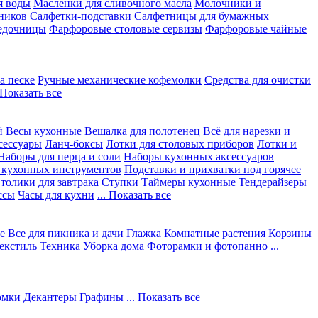
я воды
Масленки для сливочного масла
Молочники и
ников
Салфетки-подставки
Салфетницы для бумажных
едочницы
Фарфоровые столовые сервизы
Фарфоровые чайные
а песке
Ручные механические кофемолки
Средства для очистки
. Показать все
й
Весы кухонные
Вешалка для полотенец
Всё для нарезки и
сессуары
Ланч-боксы
Лотки для столовых приборов
Лотки и
Наборы для перца и соли
Наборы кухонных аксессуаров
 кухонных инструментов
Подставки и прихватки под горячее
толики для завтрака
Ступки
Таймеры кухонные
Тендерайзеры
ссы
Часы для кухни
... Показать все
е
Все для пикника и дачи
Глажка
Комнатные растения
Корзины
екстиль
Техника
Уборка дома
Фоторамки и фотопанно
...
юмки
Декантеры
Графины
... Показать все