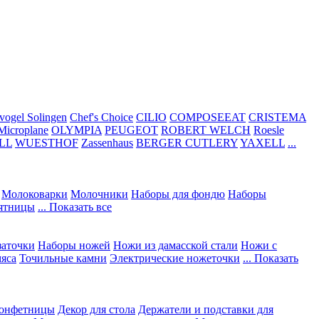
vogel Solingen
Chef's Choice
CILIO
COMPOSEEAT
CRISTEMA
Microplane
OLYMPIA
PEUGEOT
ROBERT WELCH
Roesle
LL
WUESTHOF
Zassenhaus
BERGER CUTLERY
YAXELL
...
Молоковарки
Молочники
Наборы для фондю
Наборы
сятницы
... Показать все
заточки
Наборы ножей
Ножи из дамасской стали
Ножи с
мяса
Точильные камни
Электрические ножеточки
... Показать
конфетницы
Декор для стола
Держатели и подставки для