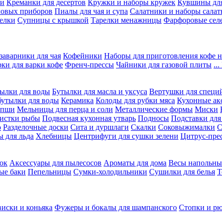
ки
Креманки для десертов
Кружки и наборы кружек
Кувшины дл
ловых приборов
Пиалы для чая и супа
Салатники и наборы салат
елки
Супницы с крышкой
Тарелки менажницы
Фарфоровые сел
заварники для чая
Кофейники
Наборы для приготовления кофе н
рки для варки кофе
Френч-прессы
Чайники для газовой плиты
..
ылки для воды
Бутылки для масла и уксуса
Вертушки для специ
бутылки для воды
Керамика
Колоды для рубки мяса
Кухонные ак
апши
Мельницы для перца и соли
Металлические формы
Миски
чистки рыбы
Подвесная кухонная утварь
Подносы
Подставки для
о
Разделочные доски
Сита и дуршлаги
Скалки
Соковыжималки
С
 для льда
Хлебницы
Центрифуги для сушки зелени
Цитрус-пре
ок
Аксессуары для пылесосов
Ароматы для дома
Весы напольны
ые баки
Пепельницы
Сумки-холодильники
Сушилки для белья
Т
виски и коньяка
Фужеры и бокалы для шампанского
Стопки и р