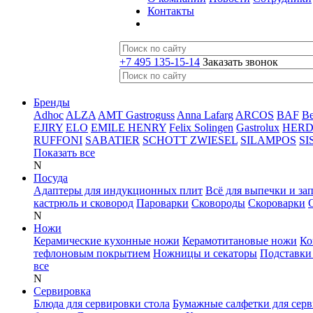
Контакты
+7 495 135-15-14
Заказать звонок
Бренды
Adhoc
ALZA
AMT Gastroguss
Anna Lafarg
ARCOS
BAF
B
EJIRY
ELO
EMILE HENRY
Felix Solingen
Gastrolux
HER
RUFFONI
SABATIER
SCHOTT ZWIESEL
SILAMPOS
SI
Показать все
N
Посуда
Адаптеры для индукционных плит
Всё для выпечки и за
кастрюль и сковород
Пароварки
Сковороды
Скороварки
N
Ножи
Керамические кухонные ножи
Керамотитановые ножи
Ко
тефлоновым покрытием
Ножницы и секаторы
Подставки
все
N
Сервировка
Блюда для сервировки стола
Бумажные салфетки для сер