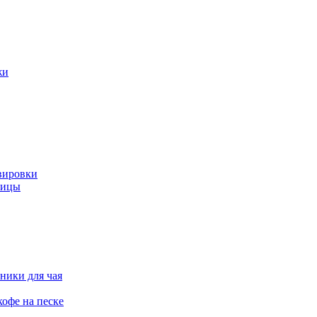
жи
вировки
ницы
ники для чая
офе на песке