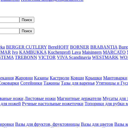
eka
BERGER CUTLERY
BergHOFF
BORNER
BRABANTIA
Burg
DMAR
Ivo
KAMBUKKA
Kuchenprofi
Lava
Maisingers
MARCATO
STEMA
TREBONN
VICTOR
VIVA Scandinavia
WESTMARK
WO
пекания
Жаровни
Казаны
Кастрюли
Ковши
Крышки
Мантоварки
Соковарки
Сотейники
Тажины
Тазы для варенья
Утятницы и Гу
ваные ножи
Листовые ножи
Магнитные держатели
Мусаты для 
 для ножей
Ручные настольные ножеточки
Топорики для рубки 
вировки
Вазы для фруктов, фруктовницы
Вазы для цветов
Вазы 