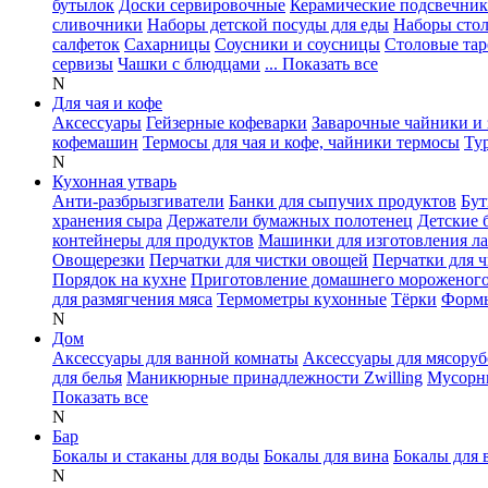
бутылок
Доски сервировочные
Керамические подсвечни
сливочники
Наборы детской посуды для еды
Наборы сто
салфеток
Сахарницы
Соусники и соусницы
Столовые тар
сервизы
Чашки с блюдцами
... Показать все
N
Для чая и кофе
Аксессуары
Гейзерные кофеварки
Заварочные чайники и 
кофемашин
Термосы для чая и кофе, чайники термосы
Ту
N
Кухонная утварь
Анти-разбрызгиватели
Банки для сыпучих продуктов
Бут
хранения сыра
Держатели бумажных полотенец
Детские 
контейнеры для продуктов
Машинки для изготовления л
Овощерезки
Перчатки для чистки овощей
Перчатки для 
Порядок на кухне
Приготовление домашнего мороженог
для размягчения мяса
Термометры кухонные
Тёрки
Формы
N
Дом
Аксессуары для ванной комнаты
Аксессуары для мясоруб
для белья
Маникюрные принадлежности Zwilling
Мусорн
Показать все
N
Бар
Бокалы и стаканы для воды
Бокалы для вина
Бокалы для 
N