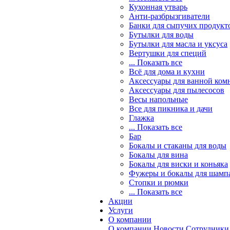
Кухонная утварь
Анти-разбрызгиватели
Банки для сыпучих продукт
Бутылки для воды
Бутылки для масла и уксуса
Вертушки для специй
... Показать все
Всё для дома и кухни
Аксессуары для ванной ком
Аксессуары для пылесосов
Весы напольные
Все для пикника и дачи
Глажка
... Показать все
Бар
Бокалы и стаканы для воды
Бокалы для вина
Бокалы для виски и коньяка
Фужеры и бокалы для шамп
Стопки и рюмки
... Показать все
Акции
Услуги
О компании
О компании
Новости
Сотрудники