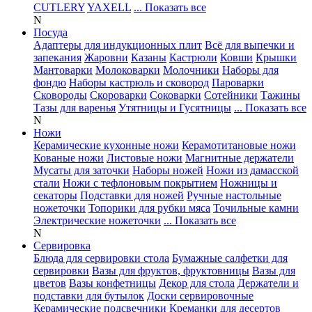
CUTLERY
YAXELL
... Показать все
N
Посуда
Адаптеры для индукционных плит
Всё для выпечки и
запекания
Жаровни
Казаны
Кастрюли
Ковши
Крышки
Мантоварки
Молоковарки
Молочники
Наборы для
фондю
Наборы кастрюль и сковород
Пароварки
Сковороды
Скороварки
Соковарки
Сотейники
Тажины
Тазы для варенья
Утятницы и Гусятницы
... Показать все
N
Ножи
Керамические кухонные ножи
Керамотитановые ножи
Кованые ножи
Листовые ножи
Магнитные держатели
Мусаты для заточки
Наборы ножей
Ножи из дамасской
стали
Ножи с тефлоновым покрытием
Ножницы и
секаторы
Подставки для ножей
Ручные настольные
ножеточки
Топорики для рубки мяса
Точильные камни
Электрические ножеточки
... Показать все
N
Сервировка
Блюда для сервировки стола
Бумажные салфетки для
сервировки
Вазы для фруктов, фруктовницы
Вазы для
цветов
Вазы конфетницы
Декор для стола
Держатели и
подставки для бутылок
Доски сервировочные
Керамические подсвечники
Креманки для десертов