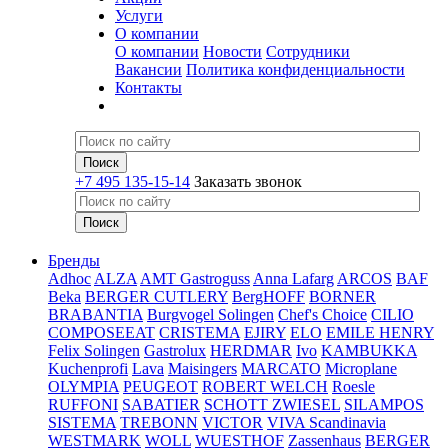
Услуги
О компании
О компании
Новости
Сотрудники
Вакансии
Политика конфиденциальности
Контакты
+7 495 135-15-14
Заказать звонок
Бренды
Adhoc
ALZA
AMT Gastroguss
Anna Lafarg
ARCOS
BAF
Beka
BERGER CUTLERY
BergHOFF
BORNER
BRABANTIA
Burgvogel Solingen
Chef's Choice
CILIO
COMPOSEEAT
CRISTEMA
EJIRY
ELO
EMILE HENRY
Felix Solingen
Gastrolux
HERDMAR
Ivo
KAMBUKKA
Kuchenprofi
Lava
Maisingers
MARCATO
Microplane
OLYMPIA
PEUGEOT
ROBERT WELCH
Roesle
RUFFONI
SABATIER
SCHOTT ZWIESEL
SILAMPOS
SISTEMA
TREBONN
VICTOR
VIVA Scandinavia
WESTMARK
WOLL
WUESTHOF
Zassenhaus
BERGER