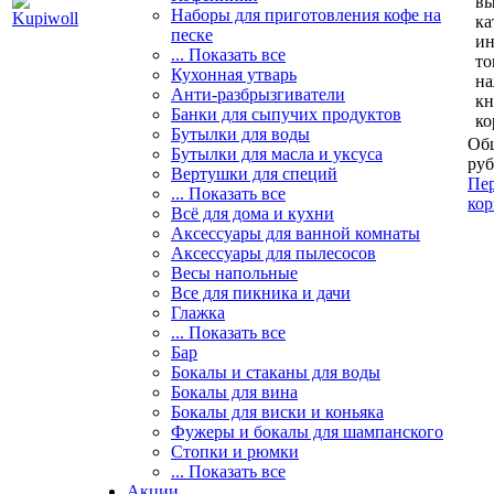
вы
Наборы для приготовления кофе на
ка
песке
и
... Показать все
то
Кухонная утварь
н
Анти-разбрызгиватели
кн
Банки для сыпучих продуктов
ко
Бутылки для воды
Общ
Бутылки для масла и уксуса
руб
Вертушки для специй
Пер
... Показать все
кор
Всё для дома и кухни
Аксессуары для ванной комнаты
Аксессуары для пылесосов
Весы напольные
Все для пикника и дачи
Глажка
... Показать все
Бар
Бокалы и стаканы для воды
Бокалы для вина
Бокалы для виски и коньяка
Фужеры и бокалы для шампанского
Стопки и рюмки
... Показать все
Акции