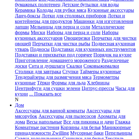
бумажных полотенец
Детские бутылки для воды
Керамика
Колоды для рубки мяса
Кухонные аксессуары
Ланч-боксы
Лотки для столовых приборов
Лотки и
контейнеры для продуктов
Машинки для изготовления
лапши
Мельницы для перца и соли
Металлические
формы
Миски
Наборы для перца и соли
Наборы
кухонных аксессуаров
Овощерезки
Перчатки для чистки
овощей
Перчатки для чистки рыбы
Подвесная кухонная
утварь
Подносы
Подставки для кухонных инструментов
Подставки и прихватки под горячее
Порядок на кухне
Приготовление домашнего мороженого
Разделочные
доски
Сита и дуршлаги
Скалки
Соковыжималки
Столики для завтрака
Ступки
Таймеры кухонные
Тендерайзеры для размягчения мяса
Термометры
кухонные
Тёрки
Формы для льда
Хлебницы
Центрифуги для сушки зелени
Цитрус-прессы
Часы для
кухни
... Показать все
N
Дом
Аксессуары для ванной комнаты
Аксессуары для
мясорубок
Аксессуары для пылесосов
Ароматы для
дома
Весы напольные
Все для пикника и дачи
Глажка
Комнатные растения
Корзины для белья
Маникюрные
принадлежности Zwilling
Мусорные баки
Пепельницы
Сумки-холодильники
Сушилки для белья
Текстиль