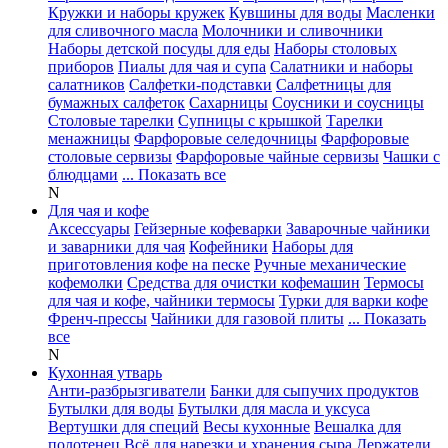
Кружки и наборы кружек
Кувшины для воды
Масленки
для сливочного масла
Молочники и сливочники
Наборы детской посуды для еды
Наборы столовых
приборов
Пиалы для чая и супа
Салатники и наборы
салатников
Салфетки-подставки
Салфетницы для
бумажных салфеток
Сахарницы
Соусники и соусницы
Столовые тарелки
Супницы с крышкой
Тарелки
менажницы
Фарфоровые селедочницы
Фарфоровые
столовые сервизы
Фарфоровые чайные сервизы
Чашки с
блюдцами
... Показать все
N
Для чая и кофе
Аксессуары
Гейзерные кофеварки
Заварочные чайники
и заварники для чая
Кофейники
Наборы для
приготовления кофе на песке
Ручные механические
кофемолки
Средства для очистки кофемашин
Термосы
для чая и кофе, чайники термосы
Турки для варки кофе
Френч-прессы
Чайники для газовой плиты
... Показать
все
N
Кухонная утварь
Анти-разбрызгиватели
Банки для сыпучих продуктов
Бутылки для воды
Бутылки для масла и уксуса
Вертушки для специй
Весы кухонные
Вешалка для
полотенец
Всё для нарезки и хранения сыра
Держатели