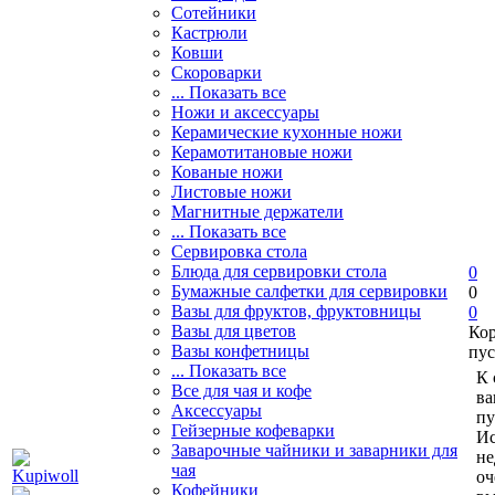
Сотейники
Кастрюли
Ковши
Скороварки
... Показать все
Ножи и аксессуары
Керамические кухонные ножи
Керамотитановые ножи
Кованые ножи
Листовые ножи
Магнитные держатели
... Показать все
Сервировка стола
Блюда для сервировки стола
0
Бумажные салфетки для сервировки
0
Вазы для фруктов, фруктовницы
0
Вазы для цветов
Ко
Вазы конфетницы
пус
... Показать все
К 
Все для чая и кофе
ва
Аксессуары
пу
Гейзерные кофеварки
Ис
Заварочные чайники и заварники для
не
чая
оч
Кофейники