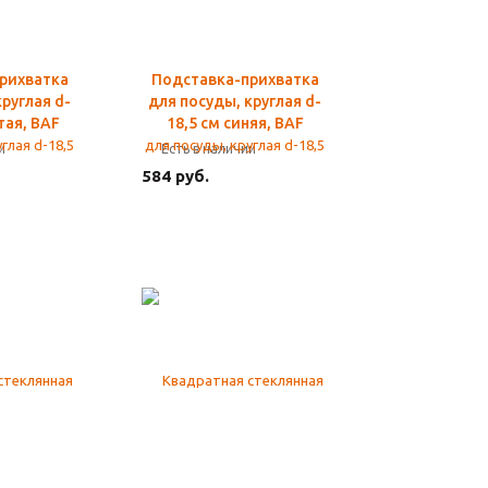
рихватка
Подставка-прихватка
руглая d-
для посуды, круглая d-
тая, BAF
18,5 см синяя, BAF
и
Есть в наличии
584 руб.