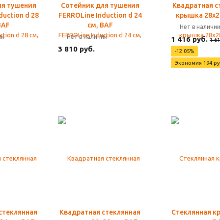
ля тушения
Сотейник для тушения
Квадратная с
duction d 28
FERROLine Induction d 24
крышка 28х2
BAF
см, BAF
Нет в наличи
ии
Нет в наличии
1 416 руб.
1 61
3 810 руб.
-12.05%
Экономия 194 ру
стеклянная
Квадратная стеклянная
Стеклянная к