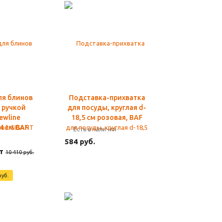
ля блинов
Подставка-прихватка
 ручкой
для посуды, круглая d-
ewline
18,5 см розовая, BAF
24 см BAF
Есть в наличии
и
584 руб.
т
10 410 руб.
руб.