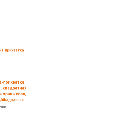
а-прихватка
, квадратная
см оранжевая,
BAF
ичии