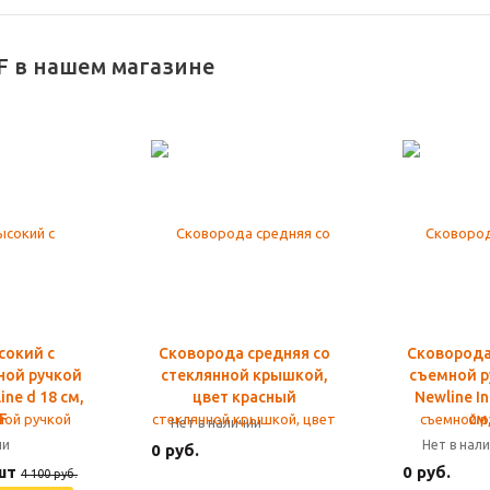
F в нашем магазине
сокий с
Сковорода средняя со
Сковорода
ной ручкой
стеклянной крышкой,
съемной р
ne d 18 см,
цвет красный
Newline In
F
см
Нет в наличии
ии
Нет в нал
0 руб.
шт
0 руб.
4 100 руб.