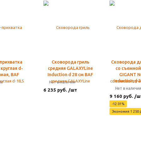
прихватка
Сковорода гриль
Сковорода д
 круглая d-
средняя GALAXYLine
со съемной
рная, BAF
Induction d 28 см BAF
GIGANT N
Induction d 
ии
Нет в наличии
Нет в наличи
6 235 руб. /шт
9 160 руб. /ш
-12.01%
Экономия 1 250 