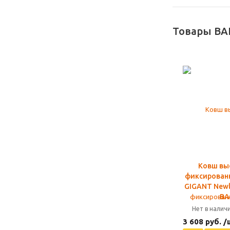
Товары BA
Ковш вы
фиксирован
GIGANT Newli
BA
Нет в налич
3 608 руб. /