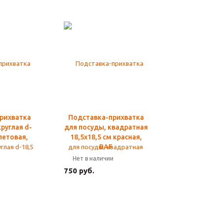
рихватка
Подставка-прихватка
руглая d-
для посуды, квадратная
летовая,
18,5х18,5 см красная,
BAF
и
Нет в наличии
750 руб.