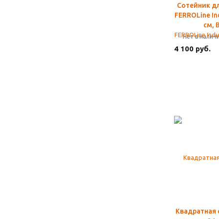
Сотейник д
FERROLine In
см, 
Нет в налич
4 100 руб.
Квадратная 