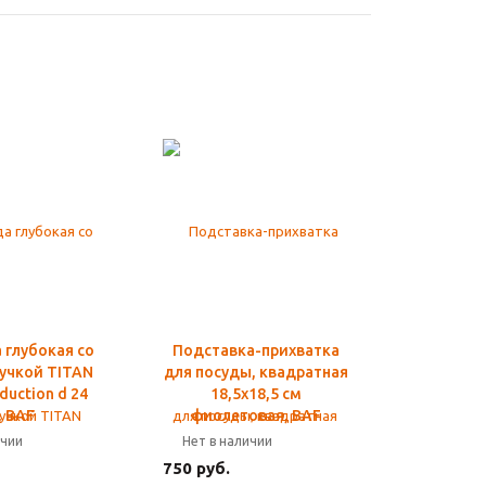
 глубокая со
Подставка-прихватка
учкой TITAN
для посуды, квадратная
duction d 24
18,5х18,5 см
, BAF
фиолетовая, BAF
ичии
Нет в наличии
750 руб.