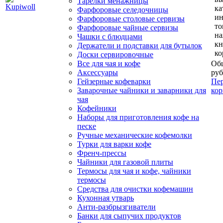
Тарелки менажницы
ка
Фарфоровые селедочницы
и
Фарфоровые столовые сервизы
то
Фарфоровые чайные сервизы
н
Чашки с блюдцами
кн
Держатели и подставки для бутылок
ко
Доски сервировочные
Все для чая и кофе
Общ
Аксессуары
руб
Гейзерные кофеварки
Пер
Заварочные чайники и заварники для
кор
чая
Кофейники
Наборы для приготовления кофе на
песке
Ручные механические кофемолки
Турки для варки кофе
Френч-прессы
Чайники для газовой плиты
Термосы для чая и кофе, чайники
термосы
Средства для очистки кофемашин
Кухонная утварь
Анти-разбрызгиватели
Банки для сыпучих продуктов