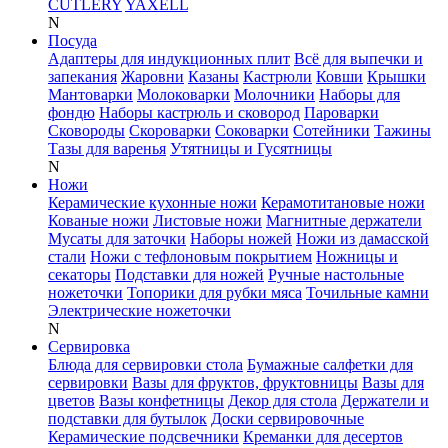
CUTLERY
YAXELL
N
Посуда
Адаптеры для индукционных плит
Всё для выпечки и
запекания
Жаровни
Казаны
Кастрюли
Ковши
Крышки
Мантоварки
Молоковарки
Молочники
Наборы для
фондю
Наборы кастрюль и сковород
Пароварки
Сковороды
Скороварки
Соковарки
Сотейники
Тажины
Тазы для варенья
Утятницы и Гусятницы
N
Ножи
Керамические кухонные ножи
Керамотитановые ножи
Кованые ножи
Листовые ножи
Магнитные держатели
Мусаты для заточки
Наборы ножей
Ножи из дамасской
стали
Ножи с тефлоновым покрытием
Ножницы и
секаторы
Подставки для ножей
Ручные настольные
ножеточки
Топорики для рубки мяса
Точильные камни
Электрические ножеточки
N
Сервировка
Блюда для сервировки стола
Бумажные салфетки для
сервировки
Вазы для фруктов, фруктовницы
Вазы для
цветов
Вазы конфетницы
Декор для стола
Держатели и
подставки для бутылок
Доски сервировочные
Керамические подсвечники
Креманки для десертов