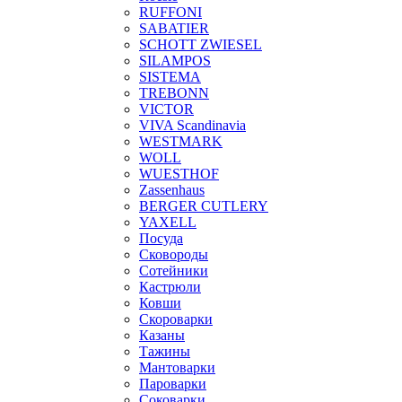
RUFFONI
SABATIER
SCHOTT ZWIESEL
SILAMPOS
SISTEMA
TREBONN
VICTOR
VIVA Scandinavia
WESTMARK
WOLL
WUESTHOF
Zassenhaus
BERGER CUTLERY
YAXELL
Посуда
Сковороды
Сотейники
Кастрюли
Ковши
Скороварки
Казаны
Тажины
Мантоварки
Пароварки
Соковарки