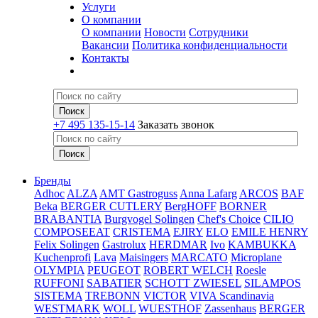
Услуги
О компании
О компании
Новости
Сотрудники
Вакансии
Политика конфиденциальности
Контакты
+7 495 135-15-14
Заказать звонок
Бренды
Adhoc
ALZA
AMT Gastroguss
Anna Lafarg
ARCOS
BAF
Beka
BERGER CUTLERY
BergHOFF
BORNER
BRABANTIA
Burgvogel Solingen
Chef's Choice
CILIO
COMPOSEEAT
CRISTEMA
EJIRY
ELO
EMILE HENRY
Felix Solingen
Gastrolux
HERDMAR
Ivo
KAMBUKKA
Kuchenprofi
Lava
Maisingers
MARCATO
Microplane
OLYMPIA
PEUGEOT
ROBERT WELCH
Roesle
RUFFONI
SABATIER
SCHOTT ZWIESEL
SILAMPOS
SISTEMA
TREBONN
VICTOR
VIVA Scandinavia
WESTMARK
WOLL
WUESTHOF
Zassenhaus
BERGER