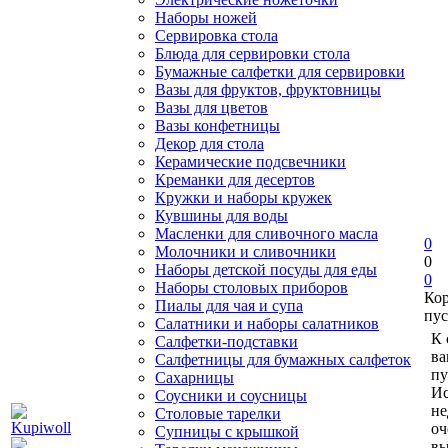
Наборы ножей
Сервировка стола
Блюда для сервировки стола
Бумажные салфетки для сервировки
Вазы для фруктов, фруктовницы
Вазы для цветов
Вазы конфетницы
Декор для стола
Керамические подсвечники
Креманки для десертов
Кружки и наборы кружек
Кувшины для воды
Масленки для сливочного масла
0
Молочники и сливочники
0
Наборы детской посуды для еды
0
Наборы столовых приборов
Ко
Пиалы для чая и супа
пус
Салатники и наборы салатников
К 
Салфетки-подставки
ва
Салфетницы для бумажных салфеток
пу
Сахарницы
Ис
Соусники и соусницы
не
Столовые тарелки
оч
Супницы с крышкой
вы