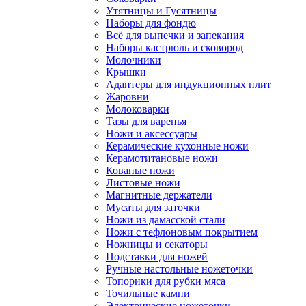
Утятницы и Гусятницы
Наборы для фондю
Всё для выпечки и запекания
Наборы кастрюль и сковород
Молочники
Крышки
Адаптеры для индукционных плит
Жаровни
Молоковарки
Тазы для варенья
Ножи и аксессуары
Керамические кухонные ножи
Керамотитановые ножи
Кованые ножи
Листовые ножи
Магнитные держатели
Мусаты для заточки
Ножи из дамасской стали
Ножи с тефлоновым покрытием
Ножницы и секаторы
Подставки для ножей
Ручные настольные ножеточки
Топорики для рубки мяса
Точильные камни
Электрические ножеточки