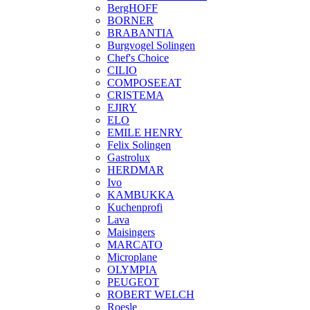
BergHOFF
BORNER
BRABANTIA
Burgvogel Solingen
Chef's Choice
CILIO
COMPOSEEAT
CRISTEMA
EJIRY
ELO
EMILE HENRY
Felix Solingen
Gastrolux
HERDMAR
Ivo
KAMBUKKA
Kuchenprofi
Lava
Maisingers
MARCATO
Microplane
OLYMPIA
PEUGEOT
ROBERT WELCH
Roesle