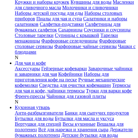
Кружки и наборы кружек
Кувшины для воды
Масленки
для сливочного масла
Молочники и сливочники
Наборы детской посуды для еды
Наборы столовых
приборов
Пиалы для чая и супа
Салатники и наборы
салатников
Салфетки-подставки
Салфетницы для
бумажных салфеток
Сахарницы
Соусники и соусницы
Столовые тарелки
Супницы с крышкой
Тарелки
менажницы
Фарфоровые селедочницы
Фарфоровые
столовые сервизы
Фарфоровые чайные сервизы
Чашки с
блюдцами
N
Для чая и кофе
Аксессуары
Гейзерные кофеварки
Заварочные чайники
и заварники для чая
Кофейники
Наборы для
приготовления кофе на песке
Ручные механические
кофемолки
Средства для очистки кофемашин
Термосы
для чая и кофе, чайники термосы
Турки для варки кофе
Френч-прессы
Чайники для газовой плиты
N
Кухонная утварь
Анти-разбрызгиватели
Банки для сыпучих продуктов
Бутылки для воды
Бутылки для масла и уксуса
Вертушки для специй
Весы кухонные
Вешалка для
полотенец
Всё для нарезки и хранения сыра
Держатели
бумажных полотенец
Детские бутылки для воды