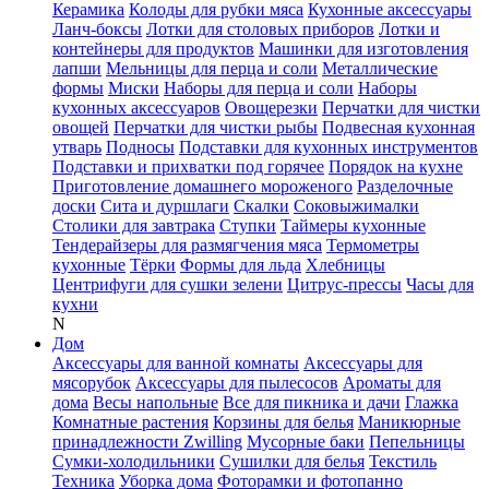
Керамика
Колоды для рубки мяса
Кухонные аксессуары
Ланч-боксы
Лотки для столовых приборов
Лотки и
контейнеры для продуктов
Машинки для изготовления
лапши
Мельницы для перца и соли
Металлические
формы
Миски
Наборы для перца и соли
Наборы
кухонных аксессуаров
Овощерезки
Перчатки для чистки
овощей
Перчатки для чистки рыбы
Подвесная кухонная
утварь
Подносы
Подставки для кухонных инструментов
Подставки и прихватки под горячее
Порядок на кухне
Приготовление домашнего мороженого
Разделочные
доски
Сита и дуршлаги
Скалки
Соковыжималки
Столики для завтрака
Ступки
Таймеры кухонные
Тендерайзеры для размягчения мяса
Термометры
кухонные
Тёрки
Формы для льда
Хлебницы
Центрифуги для сушки зелени
Цитрус-прессы
Часы для
кухни
N
Дом
Аксессуары для ванной комнаты
Аксессуары для
мясорубок
Аксессуары для пылесосов
Ароматы для
дома
Весы напольные
Все для пикника и дачи
Глажка
Комнатные растения
Корзины для белья
Маникюрные
принадлежности Zwilling
Мусорные баки
Пепельницы
Сумки-холодильники
Сушилки для белья
Текстиль
Техника
Уборка дома
Фоторамки и фотопанно