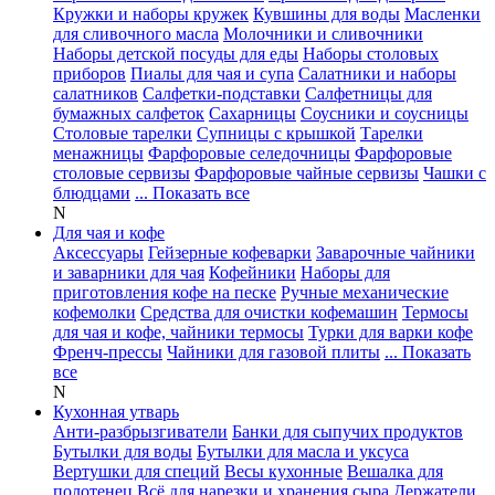
Кружки и наборы кружек
Кувшины для воды
Масленки
для сливочного масла
Молочники и сливочники
Наборы детской посуды для еды
Наборы столовых
приборов
Пиалы для чая и супа
Салатники и наборы
салатников
Салфетки-подставки
Салфетницы для
бумажных салфеток
Сахарницы
Соусники и соусницы
Столовые тарелки
Супницы с крышкой
Тарелки
менажницы
Фарфоровые селедочницы
Фарфоровые
столовые сервизы
Фарфоровые чайные сервизы
Чашки с
блюдцами
... Показать все
N
Для чая и кофе
Аксессуары
Гейзерные кофеварки
Заварочные чайники
и заварники для чая
Кофейники
Наборы для
приготовления кофе на песке
Ручные механические
кофемолки
Средства для очистки кофемашин
Термосы
для чая и кофе, чайники термосы
Турки для варки кофе
Френч-прессы
Чайники для газовой плиты
... Показать
все
N
Кухонная утварь
Анти-разбрызгиватели
Банки для сыпучих продуктов
Бутылки для воды
Бутылки для масла и уксуса
Вертушки для специй
Весы кухонные
Вешалка для
полотенец
Всё для нарезки и хранения сыра
Держатели