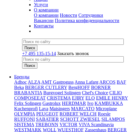
Услуги
О компании
О компании
Новости
Сотрудники
Вакансии
Политика конфиденциальности
Контакты
+7 495 135-15-14
Заказать звонок
Бренды
Adhoc
ALZA
AMT Gastroguss
Anna Lafarg
ARCOS
BAF
Beka
BERGER CUTLERY
BergHOFF
BORNER
BRABANTIA
Burgvogel Solingen
Chef's Choice
CILIO
COMPOSEEAT
CRISTEMA
EJIRY
ELO
EMILE HENRY
Felix Solingen
Gastrolux
HERDMAR
Ivo
KAMBUKKA
Kuchenprofi
Lava
Maisingers
MARCATO
Microplane
OLYMPIA
PEUGEOT
ROBERT WELCH
Roesle
RUFFONI
SABATIER
SCHOTT ZWIESEL
SILAMPOS
SISTEMA
TREBONN
VICTOR
VIVA Scandinavia
WESTMARK
WOLL
WUESTHOF
Zassenhaus
BERGER