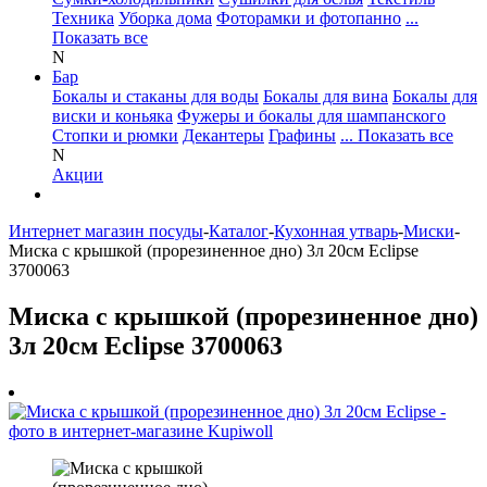
Техника
Уборка дома
Фоторамки и фотопанно
...
Показать все
N
Бар
Бокалы и стаканы для воды
Бокалы для вина
Бокалы для
виски и коньяка
Фужеры и бокалы для шампанского
Стопки и рюмки
Декантеры
Графины
... Показать все
N
Акции
Интернет магазин посуды
-
Каталог
-
Кухонная утварь
-
Миски
-
Миска с крышкой (прорезиненное дно) 3л 20см Eclipse
3700063
Миска с крышкой (прорезиненное дно)
3л 20см Eclipse 3700063