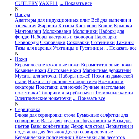
CUTLERY
YAXELL
... Показать все
N
Посуда
Адаптеры для индукционных плит
Всё для выпечки и
запекания
Жаровни
Казаны
Кастрюли
Ковши
Крышки
Мантоварки
Молоковарки
Молочники
Наборы для
фондю
Наборы кастрюль и сковород
Пароварки
Сковороды
Скороварки
Соковарки
Сотейники
Тажины
Тазы для варенья
Утятницы и Гусятницы
... Показать все
N
Ножи
Керамические кухонные ножи
Керамотитановые ножи
Кованые ножи
Листовые ножи
Магнитные держатели
Мусаты для заточки
Наборы ножей
Ножи из дамасской
стали
Ножи с тефлоновым покрытием
Ножницы и
секаторы
Подставки для ножей
Ручные настольные
ножеточки
Топорики для рубки мяса
Точильные камни
Электрические ножеточки
... Показать все
N
Сервировка
Блюда для сервировки стола
Бумажные салфетки для
сервировки
Вазы для фруктов, фруктовницы
Вазы для
цветов
Вазы конфетницы
Декор для стола
Держатели и
подставки для бутылок
Доски сервировочные
Керамические подсвечники
Креманки для десертов