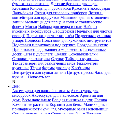
бумажных полотенец
Детские бутылки для воды
Керамика
Колоды для рубки мяса
Кухонные аксессуары
Ланч-боксы
Лотки для столовых приборов
Лотки и
контейнеры для продуктов
Машинки для изготовления
лапши
Мельницы для перца и соли
Металлические
формы
Миски
Наборы для перца и соли
Наборы
кухонных аксессуаров
Овощерезки
Перчатки для чистки
овощей
Перчатки для чистки рыбы
Подвесная кухонная
утварь
Подносы
Подставки для кухонных инструментов
Подставки и прихватки под горячее
Порядок на кухне
Приготовление домашнего мороженого
Разделочные
доски
Сита и дуршлаги
Скалки
Соковыжималки
Столики для завтрака
Ступки
Таймеры кухонные
Тендерайзеры для размягчения мяса
Термометры
кухонные
Тёрки
Формы для льда
Хлебницы
Центрифуги для сушки зелени
Цитрус-прессы
Часы для
кухни
... Показать все
N
Дом
Аксессуары для ванной комнаты
Аксессуары для
мясорубок
Аксессуары для пылесосов
Ароматы для
дома
Весы напольные
Все для пикника и дачи
Глажка
Комнатные растения
Корзины для белья
Маникюрные
принадлежности Zwilling
Мусорные баки
Пепельницы
Сумки-холодильники
Сушилки для белья
Текстиль