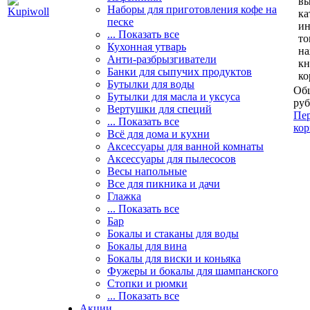
вы
Наборы для приготовления кофе на
ка
песке
и
... Показать все
то
Кухонная утварь
н
Анти-разбрызгиватели
кн
Банки для сыпучих продуктов
ко
Бутылки для воды
Общ
Бутылки для масла и уксуса
руб
Вертушки для специй
Пер
... Показать все
кор
Всё для дома и кухни
Аксессуары для ванной комнаты
Аксессуары для пылесосов
Весы напольные
Все для пикника и дачи
Глажка
... Показать все
Бар
Бокалы и стаканы для воды
Бокалы для вина
Бокалы для виски и коньяка
Фужеры и бокалы для шампанского
Стопки и рюмки
... Показать все
Акции