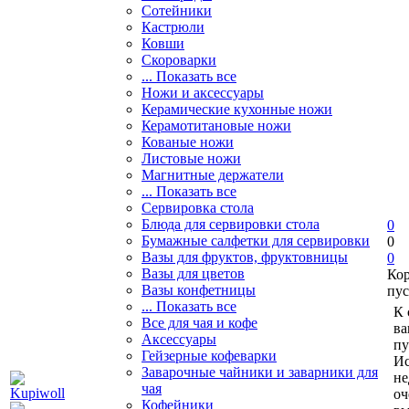
Сотейники
Кастрюли
Ковши
Скороварки
... Показать все
Ножи и аксессуары
Керамические кухонные ножи
Керамотитановые ножи
Кованые ножи
Листовые ножи
Магнитные держатели
... Показать все
Сервировка стола
Блюда для сервировки стола
0
Бумажные салфетки для сервировки
0
Вазы для фруктов, фруктовницы
0
Вазы для цветов
Ко
Вазы конфетницы
пус
... Показать все
К 
Все для чая и кофе
ва
Аксессуары
пу
Гейзерные кофеварки
Ис
Заварочные чайники и заварники для
не
чая
оч
Кофейники