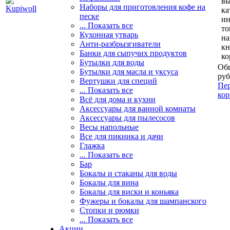
вы
Наборы для приготовления кофе на
ка
песке
и
... Показать все
то
Кухонная утварь
н
Анти-разбрызгиватели
кн
Банки для сыпучих продуктов
ко
Бутылки для воды
Общ
Бутылки для масла и уксуса
руб
Вертушки для специй
Пер
... Показать все
кор
Всё для дома и кухни
Аксессуары для ванной комнаты
Аксессуары для пылесосов
Весы напольные
Все для пикника и дачи
Глажка
... Показать все
Бар
Бокалы и стаканы для воды
Бокалы для вина
Бокалы для виски и коньяка
Фужеры и бокалы для шампанского
Стопки и рюмки
... Показать все
Акции