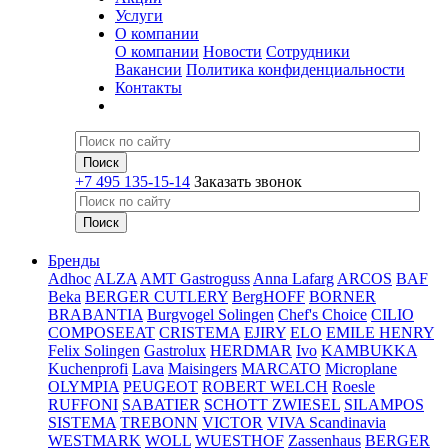
Услуги
О компании
О компании
Новости
Сотрудники
Вакансии
Политика конфиденциальности
Контакты
+7 495 135-15-14
Заказать звонок
Бренды
Adhoc
ALZA
AMT Gastroguss
Anna Lafarg
ARCOS
BAF
Beka
BERGER CUTLERY
BergHOFF
BORNER
BRABANTIA
Burgvogel Solingen
Chef's Choice
CILIO
COMPOSEEAT
CRISTEMA
EJIRY
ELO
EMILE HENRY
Felix Solingen
Gastrolux
HERDMAR
Ivo
KAMBUKKA
Kuchenprofi
Lava
Maisingers
MARCATO
Microplane
OLYMPIA
PEUGEOT
ROBERT WELCH
Roesle
RUFFONI
SABATIER
SCHOTT ZWIESEL
SILAMPOS
SISTEMA
TREBONN
VICTOR
VIVA Scandinavia
WESTMARK
WOLL
WUESTHOF
Zassenhaus
BERGER