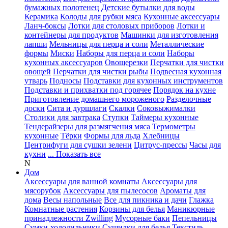
бумажных полотенец
Детские бутылки для воды
Керамика
Колоды для рубки мяса
Кухонные аксессуары
Ланч-боксы
Лотки для столовых приборов
Лотки и
контейнеры для продуктов
Машинки для изготовления
лапши
Мельницы для перца и соли
Металлические
формы
Миски
Наборы для перца и соли
Наборы
кухонных аксессуаров
Овощерезки
Перчатки для чистки
овощей
Перчатки для чистки рыбы
Подвесная кухонная
утварь
Подносы
Подставки для кухонных инструментов
Подставки и прихватки под горячее
Порядок на кухне
Приготовление домашнего мороженого
Разделочные
доски
Сита и дуршлаги
Скалки
Соковыжималки
Столики для завтрака
Ступки
Таймеры кухонные
Тендерайзеры для размягчения мяса
Термометры
кухонные
Тёрки
Формы для льда
Хлебницы
Центрифуги для сушки зелени
Цитрус-прессы
Часы для
кухни
... Показать все
N
Дом
Аксессуары для ванной комнаты
Аксессуары для
мясорубок
Аксессуары для пылесосов
Ароматы для
дома
Весы напольные
Все для пикника и дачи
Глажка
Комнатные растения
Корзины для белья
Маникюрные
принадлежности Zwilling
Мусорные баки
Пепельницы
Сумки-холодильники
Сушилки для белья
Текстиль