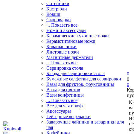
Сотейники
Кастрюли
Ковши
Скороварки
... Показать все
Ножи и аксессуары
Керамические кухонные ножи
Керамотитановые ножи
Кованые ножи
Листовые ножи
Магнитные держатели
... Показать все
Сервировка стола
Блюда для сервировки стола
0
Бумажные салфетки для сервировки
0
Вазы для фруктов, фруктовницы
0
Вазы для цветов
Ко
Вазы конфетницы
пус
... Показать все
К 
Все для чая и кофе
ва
Аксессуары
пу
Гейзерные кофеварки
Ис
Заварочные чайники и заварники для
не
чая
оч
Кофейники