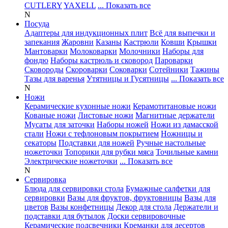
CUTLERY
YAXELL
... Показать все
N
Посуда
Адаптеры для индукционных плит
Всё для выпечки и
запекания
Жаровни
Казаны
Кастрюли
Ковши
Крышки
Мантоварки
Молоковарки
Молочники
Наборы для
фондю
Наборы кастрюль и сковород
Пароварки
Сковороды
Скороварки
Соковарки
Сотейники
Тажины
Тазы для варенья
Утятницы и Гусятницы
... Показать все
N
Ножи
Керамические кухонные ножи
Керамотитановые ножи
Кованые ножи
Листовые ножи
Магнитные держатели
Мусаты для заточки
Наборы ножей
Ножи из дамасской
стали
Ножи с тефлоновым покрытием
Ножницы и
секаторы
Подставки для ножей
Ручные настольные
ножеточки
Топорики для рубки мяса
Точильные камни
Электрические ножеточки
... Показать все
N
Сервировка
Блюда для сервировки стола
Бумажные салфетки для
сервировки
Вазы для фруктов, фруктовницы
Вазы для
цветов
Вазы конфетницы
Декор для стола
Держатели и
подставки для бутылок
Доски сервировочные
Керамические подсвечники
Креманки для десертов