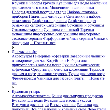
Кружки и наборы кружек
Кувшины для воды
Масленки
для сливочного масла
Молочники и сливочники
Наборы детской посуды для еды
Наборы столовых
приборов
Пиалы для чая и супа
Салатники и наборы
салатников
Салфетки-подставки
Салфетницы для
бумажных салфеток
Сахарницы
Соусники и соусницы
Столовые тарелки
Супницы с крышкой
Тарелки
менажницы
Фарфоровые селедочницы
Фарфоровые
столовые сервизы
Фарфоровые чайные сервизы
Чашки с
блюдцами
... Показать все
N
Для чая и кофе
Аксессуары
Гейзерные кофеварки
Заварочные чайники
и заварники для чая
Кофейники
Наборы для
приготовления кофе на песке
Ручные механические
кофемолки
Средства для очистки кофемашин
Термосы
для чая и кофе, чайники термосы
Турки для варки кофе
Френч-прессы
Чайники для газовой плиты
... Показать
все
N
Кухонная утварь
Анти-разбрызгиватели
Банки для сыпучих продуктов
Бутылки для воды
Бутылки для масла и уксуса
Вертушки для специй
Весы кухонные
Вешалка для
полотенец
Всё для нарезки и хранения сыра
Держатели