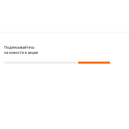
Подписывайтесь
на новости и акции
+7 495 135-15-14
2008-2025 Kupiwoll
Компания
Информация
Помощь