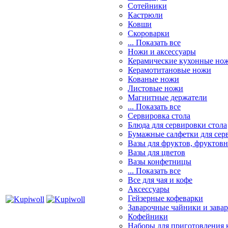
Сотейники
Кастрюли
Ковши
Скороварки
... Показать все
Ножи и аксессуары
Керамические кухонные но
Керамотитановые ножи
Кованые ножи
Листовые ножи
Магнитные держатели
... Показать все
Сервировка стола
Блюда для сервировки стола
Бумажные салфетки для сер
Вазы для фруктов, фруктов
Вазы для цветов
Вазы конфетницы
... Показать все
Все для чая и кофе
Аксессуары
Гейзерные кофеварки
Заварочные чайники и завар
Кофейники
Наборы для приготовления к