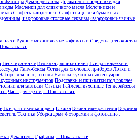
конфетницы
Декор для стола
Держатели и подставки для
я воды
Масленки для сливочного масла
Молочники и
ников
Салфетки-подставки
Салфетницы для бумажных
едочницы
Фарфоровые столовые сервизы
Фарфоровые чайные
а песке
Ручные механические кофемолки
Средства для очистки
. Показать все
й
Весы кухонные
Вешалка для полотенец
Всё для нарезки и
сессуары
Ланч-боксы
Лотки для столовых приборов
Лотки и
Наборы для перца и соли
Наборы кухонных аксессуаров
 кухонных инструментов
Подставки и прихватки под горячее
толики для завтрака
Ступки
Таймеры кухонные
Тендерайзеры
ссы
Часы для кухни
... Показать все
е
Все для пикника и дачи
Глажка
Комнатные растения
Корзины
екстиль
Техника
Уборка дома
Фоторамки и фотопанно
...
юмки
Декантеры
Графины
... Показать все