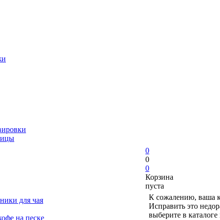
жи
вировки
ницы
0
0
0
Корзина
пуста
К сожалению, ваша к
ники для чая
Исправить это недор
выберите в каталоге
офе на песке