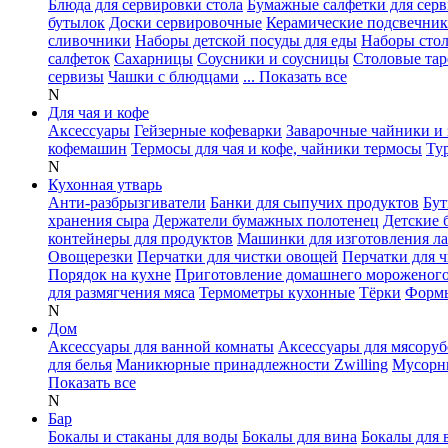
Блюда для сервировки стола
Бумажные салфетки для сер
бутылок
Доски сервировочные
Керамические подсвечни
сливочники
Наборы детской посуды для еды
Наборы сто
салфеток
Сахарницы
Соусники и соусницы
Столовые тар
сервизы
Чашки с блюдцами
... Показать все
N
Для чая и кофе
Аксессуары
Гейзерные кофеварки
Заварочные чайники и 
кофемашин
Термосы для чая и кофе, чайники термосы
Ту
N
Кухонная утварь
Анти-разбрызгиватели
Банки для сыпучих продуктов
Бут
хранения сыра
Держатели бумажных полотенец
Детские 
контейнеры для продуктов
Машинки для изготовления л
Овощерезки
Перчатки для чистки овощей
Перчатки для 
Порядок на кухне
Приготовление домашнего мороженог
для размягчения мяса
Термометры кухонные
Тёрки
Формы
N
Дом
Аксессуары для ванной комнаты
Аксессуары для мясоруб
для белья
Маникюрные принадлежности Zwilling
Мусорн
Показать все
N
Бар
Бокалы и стаканы для воды
Бокалы для вина
Бокалы для 