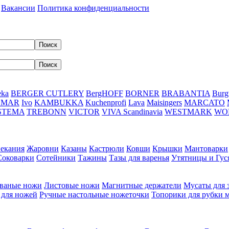
Вакансии
Политика конфиденциальности
eka
BERGER CUTLERY
BergHOFF
BORNER
BRABANTIA
Burg
DMAR
Ivo
KAMBUKKA
Kuchenprofi
Lava
Maisingers
MARCATO
STEMA
TREBONN
VICTOR
VIVA Scandinavia
WESTMARK
WO
пекания
Жаровни
Казаны
Кастрюли
Ковши
Крышки
Мантоварки
Соковарки
Сотейники
Тажины
Тазы для варенья
Утятницы и Гу
ваные ножи
Листовые ножи
Магнитные держатели
Мусаты для 
 для ножей
Ручные настольные ножеточки
Топорики для рубки 