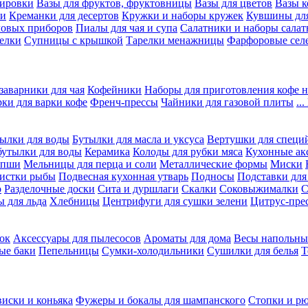
вировки
Вазы для фруктов, фруктовницы
Вазы для цветов
Вазы 
ки
Креманки для десертов
Кружки и наборы кружек
Кувшины дл
ловых приборов
Пиалы для чая и супа
Салатники и наборы салат
елки
Супницы с крышкой
Тарелки менажницы
Фарфоровые сел
заварники для чая
Кофейники
Наборы для приготовления кофе н
рки для варки кофе
Френч-прессы
Чайники для газовой плиты
..
ылки для воды
Бутылки для масла и уксуса
Вертушки для специ
бутылки для воды
Керамика
Колоды для рубки мяса
Кухонные ак
апши
Мельницы для перца и соли
Металлические формы
Миски
чистки рыбы
Подвесная кухонная утварь
Подносы
Подставки для
о
Разделочные доски
Сита и дуршлаги
Скалки
Соковыжималки
С
 для льда
Хлебницы
Центрифуги для сушки зелени
Цитрус-пре
ок
Аксессуары для пылесосов
Ароматы для дома
Весы напольны
ые баки
Пепельницы
Сумки-холодильники
Сушилки для белья
Т
виски и коньяка
Фужеры и бокалы для шампанского
Стопки и р