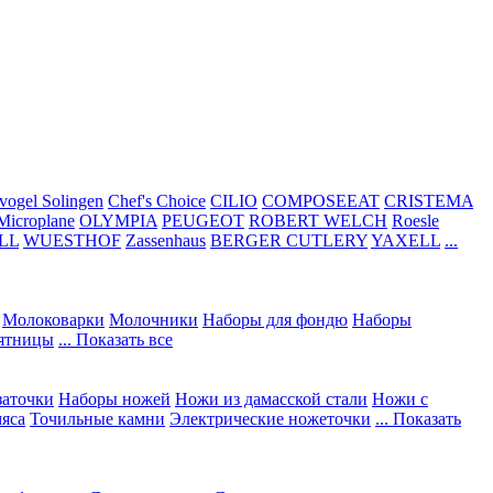
vogel Solingen
Chef's Choice
CILIO
COMPOSEEAT
CRISTEMA
Microplane
OLYMPIA
PEUGEOT
ROBERT WELCH
Roesle
LL
WUESTHOF
Zassenhaus
BERGER CUTLERY
YAXELL
...
Молоковарки
Молочники
Наборы для фондю
Наборы
сятницы
... Показать все
заточки
Наборы ножей
Ножи из дамасской стали
Ножи с
мяса
Точильные камни
Электрические ножеточки
... Показать