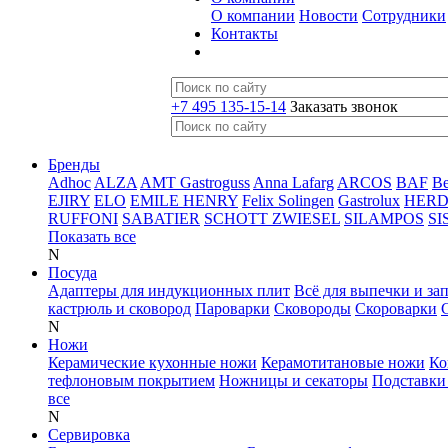
О компании
Новости
Сотрудники
Контакты
+7 495 135-15-14
Заказать звонок
Бренды
Adhoc
ALZA
AMT Gastroguss
Anna Lafarg
ARCOS
BAF
B
EJIRY
ELO
EMILE HENRY
Felix Solingen
Gastrolux
HER
RUFFONI
SABATIER
SCHOTT ZWIESEL
SILAMPOS
SI
Показать все
N
Посуда
Адаптеры для индукционных плит
Всё для выпечки и за
кастрюль и сковород
Пароварки
Сковороды
Скороварки
N
Ножи
Керамические кухонные ножи
Керамотитановые ножи
Ко
тефлоновым покрытием
Ножницы и секаторы
Подставки
все
N
Сервировка