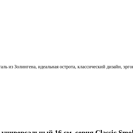
 из Золингена, идеальная острота, классический дизайн, эрг
 универсальный 16 см, серия Classic Sm