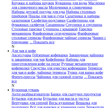
Кружки и наборы кружек
Кувшины для воды
Масленки
для сливочного масла
Молочники и сливочники
Наборы детской посуды для еды
Наборы столовых
приборов
Пиалы для чая и супа
Салатники и наборы
салатников
Салфетки-подставки
Салфетницы для
бумажных салфеток
Сахарницы
Соусники и соусницы
Столовые тарелки
Супницы с крышкой
Тарелки
менажницы
Фарфоровые селедочницы
Фарфоровые
столовые сервизы
Фарфоровые чайные сервизы
Чашки с
блюдцами
... Показать все
N
Для чая и кофе
Аксессуары
Гейзерные кофеварки
Заварочные чайники
и заварники для чая
Кофейники
Наборы для
приготовления кофе на песке
Ручные механические
кофемолки
Средства для очистки кофемашин
Термосы
для чая и кофе, чайники термосы
Турки для варки кофе
Френч-прессы
Чайники для газовой плиты
... Показать
все
N
Кухонная утварь
Анти-разбрызгиватели
Банки для сыпучих продуктов
Бутылки для воды
Бутылки для масла и уксуса
Вертушки для специй
Весы кухонные
Вешалка для
полотенец
Всё для нарезки и хранения сыра
Держатели