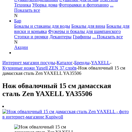
Техника
Уборка дома
Фоторамки и фотопанно
...
Показать все
N
Бар
Бокалы и стаканы для воды
Бокалы для вина
Бокалы для
виски и коньяка
Фужеры и бокалы для шампанского
Стопки и рюмки
Декантеры
Графины
... Показать все
N
Акции
Интернет магазин посуды
-
Каталог
-
Бренды
-
YAXELL
-
Кухонные ножи Yaxell ZEN 37 слоёв
-
Нож обвалочный 15 см
дамасская сталь Zen YAXELL YA35506
Нож обвалочный 15 см дамасская
сталь Zen YAXELL YA35506