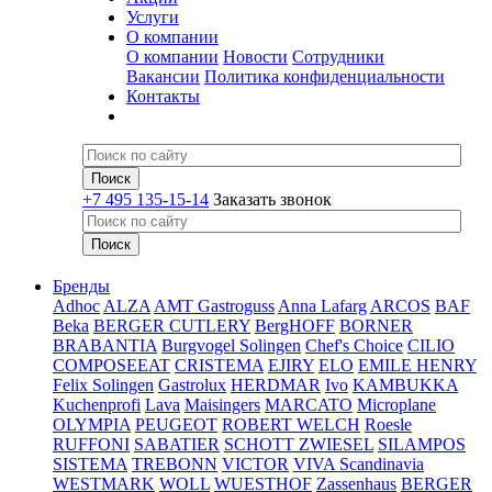
Услуги
О компании
О компании
Новости
Сотрудники
Вакансии
Политика конфиденциальности
Контакты
+7 495 135-15-14
Заказать звонок
Бренды
Adhoc
ALZA
AMT Gastroguss
Anna Lafarg
ARCOS
BAF
Beka
BERGER CUTLERY
BergHOFF
BORNER
BRABANTIA
Burgvogel Solingen
Chef's Choice
CILIO
COMPOSEEAT
CRISTEMA
EJIRY
ELO
EMILE HENRY
Felix Solingen
Gastrolux
HERDMAR
Ivo
KAMBUKKA
Kuchenprofi
Lava
Maisingers
MARCATO
Microplane
OLYMPIA
PEUGEOT
ROBERT WELCH
Roesle
RUFFONI
SABATIER
SCHOTT ZWIESEL
SILAMPOS
SISTEMA
TREBONN
VICTOR
VIVA Scandinavia
WESTMARK
WOLL
WUESTHOF
Zassenhaus
BERGER