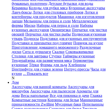
бумажных полотенец
Детские бутылки для воды
Керамика
Колоды для рубки мяса
Кухонные аксессуары
Ланч-боксы
Лотки для столовых приборов
Лотки и
контейнеры для продуктов
Машинки для изготовления
лапши
Мельницы для перца и соли
Металлические
формы
Миски
Наборы для перца и соли
Наборы
кухонных аксессуаров
Овощерезки
Перчатки для чистки
овощей
Перчатки для чистки рыбы
Подвесная кухонная
утварь
Подносы
Подставки для кухонных инструментов
Подставки и прихватки под горячее
Порядок на кухне
Приготовление домашнего мороженого
Разделочные
доски
Сита и дуршлаги
Скалки
Соковыжималки
Столики для завтрака
Ступки
Таймеры кухонные
Тендерайзеры для размягчения мяса
Термометры
кухонные
Тёрки
Формы для льда
Хлебницы
Центрифуги для сушки зелени
Цитрус-прессы
Часы для
кухни
... Показать все
N
Дом
Аксессуары для ванной комнаты
Аксессуары для
мясорубок
Аксессуары для пылесосов
Ароматы для
дома
Весы напольные
Все для пикника и дачи
Глажка
Комнатные растения
Корзины для белья
Маникюрные
принадлежности Zwilling
Мусорные баки
Пепельницы
Сумки-холодильники
Сушилки для белья
Текстиль