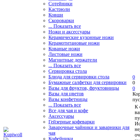
Сотейники
Кастрюли
Ковши
Скороварки
... Показать все
Ножи и аксессуары
Керамические кухонные ножи
Керамотитановые ножи
Кованые ножи
Листовые ножи
Магнитные держатели
... Показать все
Сервировка стола
Блюда для сервировки стола
0
Бумажные салфетки для сервировки
0
Вазы для фруктов, фруктовницы
0
Вазы для цветов
Ко
Вазы конфетницы
пус
... Показать все
К 
Все для чая и кофе
ва
Аксессуары
пу
Гейзерные кофеварки
Ис
Заварочные чайники и заварники для
не
чая
оч
Кофейники