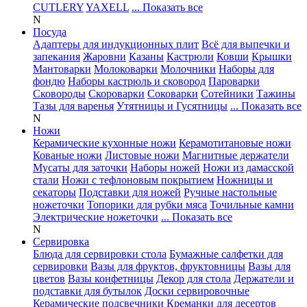
CUTLERY
YAXELL
... Показать все
N
Посуда
Адаптеры для индукционных плит
Всё для выпечки и
запекания
Жаровни
Казаны
Кастрюли
Ковши
Крышки
Мантоварки
Молоковарки
Молочники
Наборы для
фондю
Наборы кастрюль и сковород
Пароварки
Сковороды
Скороварки
Соковарки
Сотейники
Тажины
Тазы для варенья
Утятницы и Гусятницы
... Показать все
N
Ножи
Керамические кухонные ножи
Керамотитановые ножи
Кованые ножи
Листовые ножи
Магнитные держатели
Мусаты для заточки
Наборы ножей
Ножи из дамасской
стали
Ножи с тефлоновым покрытием
Ножницы и
секаторы
Подставки для ножей
Ручные настольные
ножеточки
Топорики для рубки мяса
Точильные камни
Электрические ножеточки
... Показать все
N
Сервировка
Блюда для сервировки стола
Бумажные салфетки для
сервировки
Вазы для фруктов, фруктовницы
Вазы для
цветов
Вазы конфетницы
Декор для стола
Держатели и
подставки для бутылок
Доски сервировочные
Керамические подсвечники
Креманки для десертов