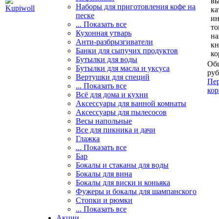
вы
Наборы для приготовления кофе на
ка
песке
и
... Показать все
то
Кухонная утварь
н
Анти-разбрызгиватели
кн
Банки для сыпучих продуктов
ко
Бутылки для воды
Общ
Бутылки для масла и уксуса
руб
Вертушки для специй
Пер
... Показать все
кор
Всё для дома и кухни
Аксессуары для ванной комнаты
Аксессуары для пылесосов
Весы напольные
Все для пикника и дачи
Глажка
... Показать все
Бар
Бокалы и стаканы для воды
Бокалы для вина
Бокалы для виски и коньяка
Фужеры и бокалы для шампанского
Стопки и рюмки
... Показать все
Акции