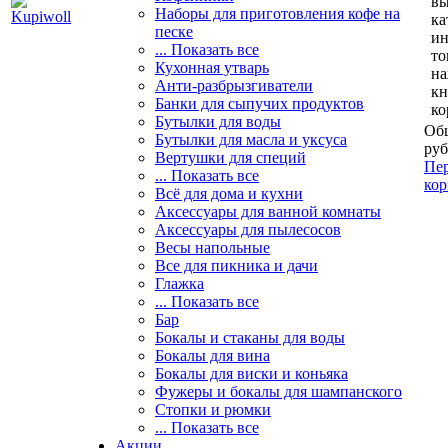
вы
Наборы для приготовления кофе на
ка
песке
и
... Показать все
то
Кухонная утварь
н
Анти-разбрызгиватели
кн
Банки для сыпучих продуктов
ко
Бутылки для воды
Общ
Бутылки для масла и уксуса
руб
Вертушки для специй
Пер
... Показать все
кор
Всё для дома и кухни
Аксессуары для ванной комнаты
Аксессуары для пылесосов
Весы напольные
Все для пикника и дачи
Глажка
... Показать все
Бар
Бокалы и стаканы для воды
Бокалы для вина
Бокалы для виски и коньяка
Фужеры и бокалы для шампанского
Стопки и рюмки
... Показать все
Акции