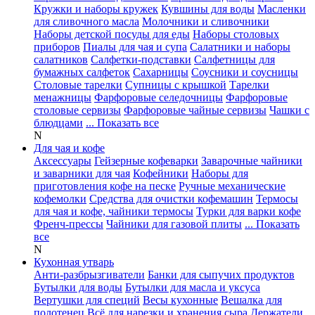
Кружки и наборы кружек
Кувшины для воды
Масленки
для сливочного масла
Молочники и сливочники
Наборы детской посуды для еды
Наборы столовых
приборов
Пиалы для чая и супа
Салатники и наборы
салатников
Салфетки-подставки
Салфетницы для
бумажных салфеток
Сахарницы
Соусники и соусницы
Столовые тарелки
Супницы с крышкой
Тарелки
менажницы
Фарфоровые селедочницы
Фарфоровые
столовые сервизы
Фарфоровые чайные сервизы
Чашки с
блюдцами
... Показать все
N
Для чая и кофе
Аксессуары
Гейзерные кофеварки
Заварочные чайники
и заварники для чая
Кофейники
Наборы для
приготовления кофе на песке
Ручные механические
кофемолки
Средства для очистки кофемашин
Термосы
для чая и кофе, чайники термосы
Турки для варки кофе
Френч-прессы
Чайники для газовой плиты
... Показать
все
N
Кухонная утварь
Анти-разбрызгиватели
Банки для сыпучих продуктов
Бутылки для воды
Бутылки для масла и уксуса
Вертушки для специй
Весы кухонные
Вешалка для
полотенец
Всё для нарезки и хранения сыра
Держатели