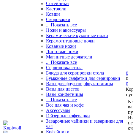
Сотейники
Кастрюли
Ковши
Скороварки
... Показать все
Ножи и аксессуары
Керамические кухонные ножи
Керамотитановые ножи
Кованые ножи
Листовые ножи
Магнитные держатели
... Показать все
Сервировка стола
Блюда для сервировки стола
0
Бумажные салфетки для сервировки
0
Вазы для фруктов, фруктовницы
0
Вазы для цветов
Ко
Вазы конфетницы
пус
... Показать все
К 
Все для чая и кофе
ва
Аксессуары
пу
Гейзерные кофеварки
Ис
Заварочные чайники и заварники для
не
чая
оч
Кофейники