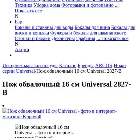
Техника
Уборка дома
Фоторамки и фотопанно
...
Показать все
N
Бар
Бокалы и стаканы для воды
Бокалы для вина
Бокалы для
виски и коньяка
Фужеры и бокалы для шампанского
Стопки и рюмки
Декантеры
Графины
... Показать все
N
Акции
Интернет магазин посуды
-
Каталог
-
Бренды
-
ARCOS
-
Ножи
серии Universal
-
Нож обвалочный 16 см Universal 2827-B
Нож обвалочный 16 см Universal 2827-
B