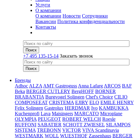
Услуги
О компании
О компании
Новости
Сотрудники
Вакансии
Политика конфиденциальности
Контакты
+7 495 135-15-14
Заказать звонок
Бренды
Adhoc
ALZA
AMT Gastroguss
Anna Lafarg
ARCOS
BAF
Beka
BERGER CUTLERY
BergHOFF
BORNER
BRABANTIA
Burgvogel Solingen
Chef's Choice
CILIO
COMPOSEEAT
CRISTEMA
EJIRY
ELO
EMILE HENRY
Felix Solingen
Gastrolux
HERDMAR
Ivo
KAMBUKKA
Kuchenprofi
Lava
Maisingers
MARCATO
Microplane
OLYMPIA
PEUGEOT
ROBERT WELCH
Roesle
RUFFONI
SABATIER
SCHOTT ZWIESEL
SILAMPOS
SISTEMA
TREBONN
VICTOR
VIVA Scandinavia
WESTMARK
WOLL
WUESTHOF
Zassenhaus
BERGER