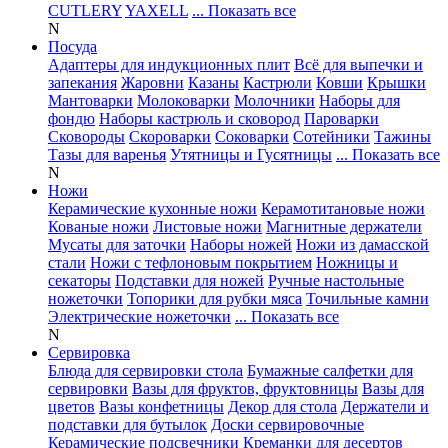
CUTLERY
YAXELL
... Показать все
N
Посуда
Адаптеры для индукционных плит
Всё для выпечки и
запекания
Жаровни
Казаны
Кастрюли
Ковши
Крышки
Мантоварки
Молоковарки
Молочники
Наборы для
фондю
Наборы кастрюль и сковород
Пароварки
Сковороды
Скороварки
Соковарки
Сотейники
Тажины
Тазы для варенья
Утятницы и Гусятницы
... Показать все
N
Ножи
Керамические кухонные ножи
Керамотитановые ножи
Кованые ножи
Листовые ножи
Магнитные держатели
Мусаты для заточки
Наборы ножей
Ножи из дамасской
стали
Ножи с тефлоновым покрытием
Ножницы и
секаторы
Подставки для ножей
Ручные настольные
ножеточки
Топорики для рубки мяса
Точильные камни
Электрические ножеточки
... Показать все
N
Сервировка
Блюда для сервировки стола
Бумажные салфетки для
сервировки
Вазы для фруктов, фруктовницы
Вазы для
цветов
Вазы конфетницы
Декор для стола
Держатели и
подставки для бутылок
Доски сервировочные
Керамические подсвечники
Креманки для десертов