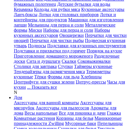
бумажных полотенец
Детские бутылки для воды
Керамика
Колоды для рубки мяса
Кухонные аксессуары
Ланч-боксы
Лотки для столовых приборов
Лотки и
контейнеры для продуктов
Машинки для изготовления
лапши
Мельницы для перца и соли
Металлические
формы
Миски
Наборы для перца и соли
Наборы
кухонных аксессуаров
Овощерезки
Перчатки для чистки
овощей
Перчатки для чистки рыбы
Подвесная кухонная
утварь
Подносы
Подставки для кухонных инструментов
Подставки и прихватки под горячее
Порядок на кухне
Приготовление домашнего мороженого
Разделочные
доски
Сита и дуршлаги
Скалки
Соковыжималки
Столики для завтрака
Ступки
Таймеры кухонные
Тендерайзеры для размягчения мяса
Термометры
кухонные
Тёрки
Формы для льда
Хлебницы
Центрифуги для сушки зелени
Цитрус-прессы
Часы для
кухни
... Показать все
N
Дом
Аксессуары для ванной комнаты
Аксессуары для
мясорубок
Аксессуары для пылесосов
Ароматы для
дома
Весы напольные
Все для пикника и дачи
Глажка
Комнатные растения
Корзины для белья
Маникюрные
принадлежности Zwilling
Мусорные баки
Пепельницы
Сумки-холодильники
Сушилки для белья
Текстиль