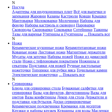
N
Посуда
Адаптеры для индукционных плит
Всё для выпечки и
запекания
Жаровни
Казаны
Кастрюли
Ковши
Крышки
Мантоварки
Молоковарки
Молочники
Наборы для
фондю
Наборы кастрюль и сковород
Пароварки
Сковороды
Скороварки
Соковарки
Сотейники
Тажины
Тазы для варенья
Утятницы и Гусятницы
... Показать все
N
Ножи
Керамические кухонные ножи
Керамотитановые ножи
Кованые ножи
Листовые ножи
Магнитные держатели
Мусаты для заточки
Наборы ножей
Ножи из дамасской
стали
Ножи с тефлоновым покрытием
Ножницы и
секаторы
Подставки для ножей
Ручные настольные
ножеточки
Топорики для рубки мяса
Точильные камни
Электрические ножеточки
... Показать все
N
Сервировка
Блюда для сервировки стола
Бумажные салфетки для
сервировки
Вазы для фруктов, фруктовницы
Вазы для
цветов
Вазы конфетницы
Декор для стола
Держатели и
подставки для бутылок
Доски сервировочные
Керамические подсвечники
Креманки для десертов
Кружки и наборы кружек
Кувшины для воды
Масленки