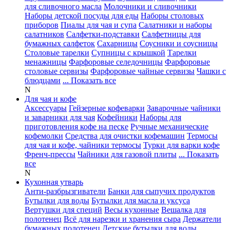
для сливочного масла
Молочники и сливочники
Наборы детской посуды для еды
Наборы столовых
приборов
Пиалы для чая и супа
Салатники и наборы
салатников
Салфетки-подставки
Салфетницы для
бумажных салфеток
Сахарницы
Соусники и соусницы
Столовые тарелки
Супницы с крышкой
Тарелки
менажницы
Фарфоровые селедочницы
Фарфоровые
столовые сервизы
Фарфоровые чайные сервизы
Чашки с
блюдцами
... Показать все
N
Для чая и кофе
Аксессуары
Гейзерные кофеварки
Заварочные чайники
и заварники для чая
Кофейники
Наборы для
приготовления кофе на песке
Ручные механические
кофемолки
Средства для очистки кофемашин
Термосы
для чая и кофе, чайники термосы
Турки для варки кофе
Френч-прессы
Чайники для газовой плиты
... Показать
все
N
Кухонная утварь
Анти-разбрызгиватели
Банки для сыпучих продуктов
Бутылки для воды
Бутылки для масла и уксуса
Вертушки для специй
Весы кухонные
Вешалка для
полотенец
Всё для нарезки и хранения сыра
Держатели
бумажных полотенец
Детские бутылки для воды