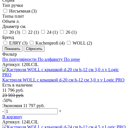
Серия
Тип ручки
Несъемная (
3
)
Типы плит
Объем л.
Диаметр см.
20 (
3
)
22 (
1
)
24 (
1
)
26 (
1
)
Бренд
EJIRY (
3
)
Kuchenprofi (
4
)
WOLL (
2
)
Фильтр
По популярности
По алфавиту
По цене
Артикул: 120LCIL
Кастрюля WOLL с крышкой d-20 см h-12 см 3,0 л v Logic PRO
Есть в наличии
11 796 руб.
23 593 руб.
-50%
Экономия
11 797 руб.
-
+
В корзину
Артикул: 124LCIL