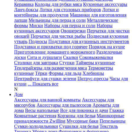
Керамика
Колоды для рубки мяса
Кухонные аксессуары
Ланч-боксы
Лотки для столовых приборов
Лотки и
контейнеры для продуктов
Машинки для изготовления
лапши
Мельницы для перца и соли
Металлические
формы
Миски
Наборы для перца и соли
Наборы
кухонных аксессуаров
Овощерезки
Перчатки для чистки
овощей
Перчатки для чистки рыбы
Подвесная кухонная
утварь
Подносы
Подставки для кухонных инструментов
Подставки и прихватки под горячее
Порядок на кухне
Приготовление домашнего мороженого
Разделочные
доски
Сита и дуршлаги
Скалки
Соковыжималки
Столики для завтрака
Ступки
Таймеры кухонные
Тендерайзеры для размягчения мяса
Термометры
кухонные
Тёрки
Формы для льда
Хлебницы
Центрифуги для сушки зелени
Цитрус-прессы
Часы для
кухни
... Показать все
N
Дом
Аксессуары для ванной комнаты
Аксессуары для
мясорубок
Аксессуары для пылесосов
Ароматы для
дома
Весы напольные
Все для пикника и дачи
Глажка
Комнатные растения
Корзины для белья
Маникюрные
принадлежности Zwilling
Мусорные баки
Пепельницы
Сумки-холодильники
Сушилки для белья
Текстиль
Техника
Уборка дома
Фоторамки и фотопанно
...