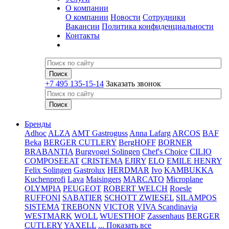
О компании
О компании
Новости
Сотрудники
Вакансии
Политика конфиденциальности
Контакты
+7 495 135-15-14
Заказать звонок
Бренды
Adhoc
ALZA
AMT Gastroguss
Anna Lafarg
ARCOS
BAF
Beka
BERGER CUTLERY
BergHOFF
BORNER
BRABANTIA
Burgvogel Solingen
Chef's Choice
CILIO
COMPOSEEAT
CRISTEMA
EJIRY
ELO
EMILE HENRY
Felix Solingen
Gastrolux
HERDMAR
Ivo
KAMBUKKA
Kuchenprofi
Lava
Maisingers
MARCATO
Microplane
OLYMPIA
PEUGEOT
ROBERT WELCH
Roesle
RUFFONI
SABATIER
SCHOTT ZWIESEL
SILAMPOS
SISTEMA
TREBONN
VICTOR
VIVA Scandinavia
WESTMARK
WOLL
WUESTHOF
Zassenhaus
BERGER
CUTLERY
YAXELL
... Показать все