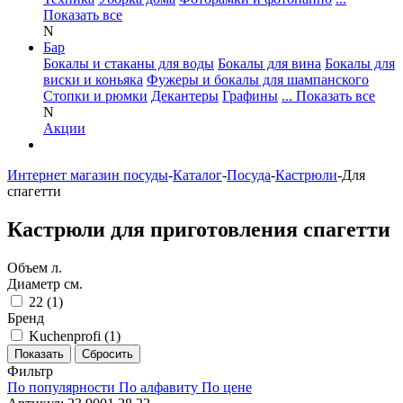
Показать все
N
Бар
Бокалы и стаканы для воды
Бокалы для вина
Бокалы для
виски и коньяка
Фужеры и бокалы для шампанского
Стопки и рюмки
Декантеры
Графины
... Показать все
N
Акции
Интернет магазин посуды
-
Каталог
-
Посуда
-
Кастрюли
-
Для
спагетти
Кастрюли для приготовления спагетти
Объем л.
Диаметр см.
22 (
1
)
Бренд
Kuchenprofi (
1
)
Фильтр
По популярности
По алфавиту
По цене