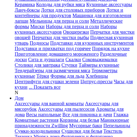
Керамика
Колоды для рубки мяса
Кухонные аксессуары
Ланч-боксы
Лотки для столовых приборов
Лотки и
контейнеры для продуктов
Машинки для изготовления
лапши
Мельницы для перца и соли
Металлические
формы
Миски
Наборы для перца и соли
Наборы
кухонных аксессуаров
Овощерезки
Перчатки для чистки
овощей
Перчатки для чистки рыбы
Подвесная кухонная
утварь
Подносы
Подставки для кухонных инструментов
Подставки и прихватки под горячее
Порядок на кухне
Приготовление домашнего мороженого
Разделочные
доски
Сита и дуршлаги
Скалки
Соковыжималки
Столики для завтрака
Ступки
Таймеры кухонные
Тендерайзеры для размягчения мяса
Термометры
кухонные
Тёрки
Формы для льда
Хлебницы
Центрифуги для сушки зелени
Цитрус-прессы
Часы для
кухни
... Показать все
N
Дом
Аксессуары для ванной комнаты
Аксессуары для
мясорубок
Аксессуары для пылесосов
Ароматы для
дома
Весы напольные
Все для пикника и дачи
Глажка
Комнатные растения
Корзины для белья
Маникюрные
принадлежности Zwilling
Мусорные баки
Пепельницы
Сумки-холодильники
Сушилки для белья
Текстиль
Техника
Уборка дома
Фоторамки и фотопанно
...