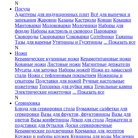
N
Посуда
Адаптеры для индукционных плит
Всё для выпечки и
запекания
Жаровни
Казаны
Кастрюли
Ковши
Крышки
Мантоварки
Молоковарки
Молочники
Наборы для
фондю
Наборы кастрюль и сковород
Пароварки
Сковороды
Скороварки
Соковарки
Сотейники
Тажины
Тазы для варенья
Утятницы и Гусятницы
... Показать все
N
Ножи
Керамические кухонные ножи
Керамотитановые ножи
Кованые ножи
Листовые ножи
Магнитные держатели
Мусаты для заточки
Наборы ножей
Ножи из дамасской
стали
Ножи с тефлоновым покрытием
Ножницы и
секаторы
Подставки для ножей
Ручные настольные
ножеточки
Топорики для рубки мяса
Точильные камни
Электрические ножеточки
... Показать все
N
Сервировка
Блюда для сервировки стола
Бумажные салфетки для
сервировки
Вазы для фруктов, фруктовницы
Вазы для
цветов
Вазы конфетницы
Декор для стола
Держатели и
подставки для бутылок
Доски сервировочные
Керамические подсвечники
Креманки для десертов
Кружки и наборы кружек
Кувшины для воды
Масленки