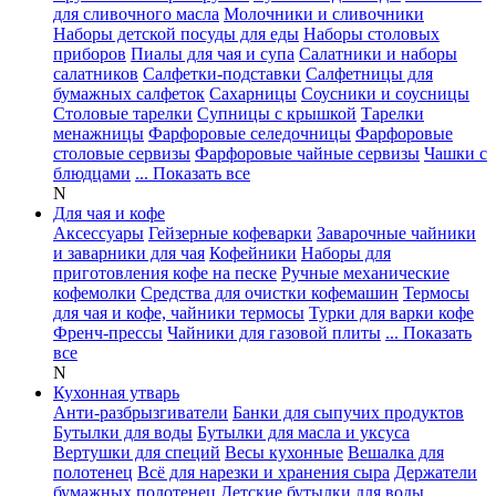
для сливочного масла
Молочники и сливочники
Наборы детской посуды для еды
Наборы столовых
приборов
Пиалы для чая и супа
Салатники и наборы
салатников
Салфетки-подставки
Салфетницы для
бумажных салфеток
Сахарницы
Соусники и соусницы
Столовые тарелки
Супницы с крышкой
Тарелки
менажницы
Фарфоровые селедочницы
Фарфоровые
столовые сервизы
Фарфоровые чайные сервизы
Чашки с
блюдцами
... Показать все
N
Для чая и кофе
Аксессуары
Гейзерные кофеварки
Заварочные чайники
и заварники для чая
Кофейники
Наборы для
приготовления кофе на песке
Ручные механические
кофемолки
Средства для очистки кофемашин
Термосы
для чая и кофе, чайники термосы
Турки для варки кофе
Френч-прессы
Чайники для газовой плиты
... Показать
все
N
Кухонная утварь
Анти-разбрызгиватели
Банки для сыпучих продуктов
Бутылки для воды
Бутылки для масла и уксуса
Вертушки для специй
Весы кухонные
Вешалка для
полотенец
Всё для нарезки и хранения сыра
Держатели
бумажных полотенец
Детские бутылки для воды