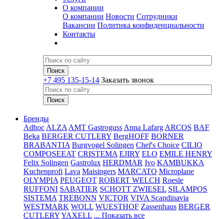
О компании
О компании
Новости
Сотрудники
Вакансии
Политика конфиденциальности
Контакты
+7 495 135-15-14
Заказать звонок
Бренды
Adhoc
ALZA
AMT Gastroguss
Anna Lafarg
ARCOS
BAF
Beka
BERGER CUTLERY
BergHOFF
BORNER
BRABANTIA
Burgvogel Solingen
Chef's Choice
CILIO
COMPOSEEAT
CRISTEMA
EJIRY
ELO
EMILE HENRY
Felix Solingen
Gastrolux
HERDMAR
Ivo
KAMBUKKA
Kuchenprofi
Lava
Maisingers
MARCATO
Microplane
OLYMPIA
PEUGEOT
ROBERT WELCH
Roesle
RUFFONI
SABATIER
SCHOTT ZWIESEL
SILAMPOS
SISTEMA
TREBONN
VICTOR
VIVA Scandinavia
WESTMARK
WOLL
WUESTHOF
Zassenhaus
BERGER
CUTLERY
YAXELL
... Показать все