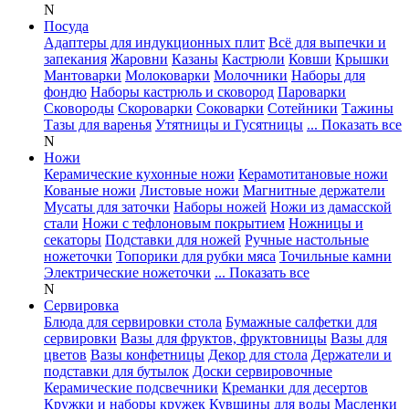
N
Посуда
Адаптеры для индукционных плит
Всё для выпечки и
запекания
Жаровни
Казаны
Кастрюли
Ковши
Крышки
Мантоварки
Молоковарки
Молочники
Наборы для
фондю
Наборы кастрюль и сковород
Пароварки
Сковороды
Скороварки
Соковарки
Сотейники
Тажины
Тазы для варенья
Утятницы и Гусятницы
... Показать все
N
Ножи
Керамические кухонные ножи
Керамотитановые ножи
Кованые ножи
Листовые ножи
Магнитные держатели
Мусаты для заточки
Наборы ножей
Ножи из дамасской
стали
Ножи с тефлоновым покрытием
Ножницы и
секаторы
Подставки для ножей
Ручные настольные
ножеточки
Топорики для рубки мяса
Точильные камни
Электрические ножеточки
... Показать все
N
Сервировка
Блюда для сервировки стола
Бумажные салфетки для
сервировки
Вазы для фруктов, фруктовницы
Вазы для
цветов
Вазы конфетницы
Декор для стола
Держатели и
подставки для бутылок
Доски сервировочные
Керамические подсвечники
Креманки для десертов
Кружки и наборы кружек
Кувшины для воды
Масленки