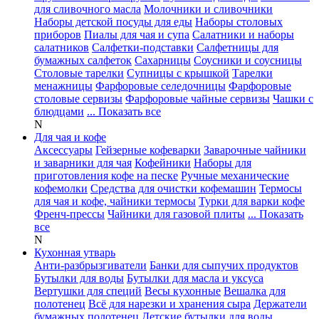
для сливочного масла
Молочники и сливочники
Наборы детской посуды для еды
Наборы столовых
приборов
Пиалы для чая и супа
Салатники и наборы
салатников
Салфетки-подставки
Салфетницы для
бумажных салфеток
Сахарницы
Соусники и соусницы
Столовые тарелки
Супницы с крышкой
Тарелки
менажницы
Фарфоровые селедочницы
Фарфоровые
столовые сервизы
Фарфоровые чайные сервизы
Чашки с
блюдцами
... Показать все
N
Для чая и кофе
Аксессуары
Гейзерные кофеварки
Заварочные чайники
и заварники для чая
Кофейники
Наборы для
приготовления кофе на песке
Ручные механические
кофемолки
Средства для очистки кофемашин
Термосы
для чая и кофе, чайники термосы
Турки для варки кофе
Френч-прессы
Чайники для газовой плиты
... Показать
все
N
Кухонная утварь
Анти-разбрызгиватели
Банки для сыпучих продуктов
Бутылки для воды
Бутылки для масла и уксуса
Вертушки для специй
Весы кухонные
Вешалка для
полотенец
Всё для нарезки и хранения сыра
Держатели
бумажных полотенец
Детские бутылки для воды