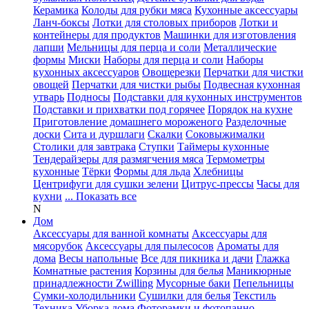
Керамика
Колоды для рубки мяса
Кухонные аксессуары
Ланч-боксы
Лотки для столовых приборов
Лотки и
контейнеры для продуктов
Машинки для изготовления
лапши
Мельницы для перца и соли
Металлические
формы
Миски
Наборы для перца и соли
Наборы
кухонных аксессуаров
Овощерезки
Перчатки для чистки
овощей
Перчатки для чистки рыбы
Подвесная кухонная
утварь
Подносы
Подставки для кухонных инструментов
Подставки и прихватки под горячее
Порядок на кухне
Приготовление домашнего мороженого
Разделочные
доски
Сита и дуршлаги
Скалки
Соковыжималки
Столики для завтрака
Ступки
Таймеры кухонные
Тендерайзеры для размягчения мяса
Термометры
кухонные
Тёрки
Формы для льда
Хлебницы
Центрифуги для сушки зелени
Цитрус-прессы
Часы для
кухни
... Показать все
N
Дом
Аксессуары для ванной комнаты
Аксессуары для
мясорубок
Аксессуары для пылесосов
Ароматы для
дома
Весы напольные
Все для пикника и дачи
Глажка
Комнатные растения
Корзины для белья
Маникюрные
принадлежности Zwilling
Мусорные баки
Пепельницы
Сумки-холодильники
Сушилки для белья
Текстиль
Техника
Уборка дома
Фоторамки и фотопанно
...