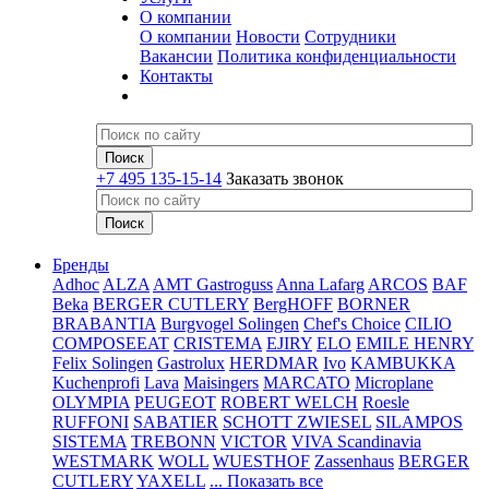
О компании
О компании
Новости
Сотрудники
Вакансии
Политика конфиденциальности
Контакты
+7 495 135-15-14
Заказать звонок
Бренды
Adhoc
ALZA
AMT Gastroguss
Anna Lafarg
ARCOS
BAF
Beka
BERGER CUTLERY
BergHOFF
BORNER
BRABANTIA
Burgvogel Solingen
Chef's Choice
CILIO
COMPOSEEAT
CRISTEMA
EJIRY
ELO
EMILE HENRY
Felix Solingen
Gastrolux
HERDMAR
Ivo
KAMBUKKA
Kuchenprofi
Lava
Maisingers
MARCATO
Microplane
OLYMPIA
PEUGEOT
ROBERT WELCH
Roesle
RUFFONI
SABATIER
SCHOTT ZWIESEL
SILAMPOS
SISTEMA
TREBONN
VICTOR
VIVA Scandinavia
WESTMARK
WOLL
WUESTHOF
Zassenhaus
BERGER
CUTLERY
YAXELL
... Показать все