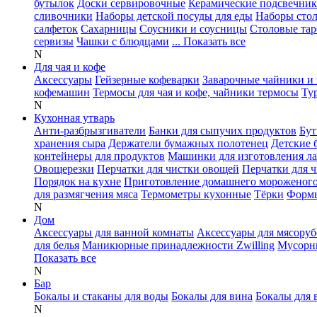
бутылок
Доски сервировочные
Керамические подсвечни
сливочники
Наборы детской посуды для еды
Наборы сто
салфеток
Сахарницы
Соусники и соусницы
Столовые тар
сервизы
Чашки с блюдцами
... Показать все
N
Для чая и кофе
Аксессуары
Гейзерные кофеварки
Заварочные чайники и 
кофемашин
Термосы для чая и кофе, чайники термосы
Ту
N
Кухонная утварь
Анти-разбрызгиватели
Банки для сыпучих продуктов
Бут
хранения сыра
Держатели бумажных полотенец
Детские 
контейнеры для продуктов
Машинки для изготовления л
Овощерезки
Перчатки для чистки овощей
Перчатки для 
Порядок на кухне
Приготовление домашнего мороженог
для размягчения мяса
Термометры кухонные
Тёрки
Формы
N
Дом
Аксессуары для ванной комнаты
Аксессуары для мясоруб
для белья
Маникюрные принадлежности Zwilling
Мусорн
Показать все
N
Бар
Бокалы и стаканы для воды
Бокалы для вина
Бокалы для 
N