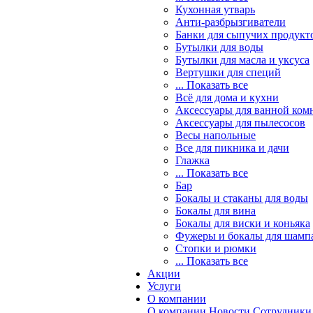
Кухонная утварь
Анти-разбрызгиватели
Банки для сыпучих продукт
Бутылки для воды
Бутылки для масла и уксуса
Вертушки для специй
... Показать все
Всё для дома и кухни
Аксессуары для ванной ком
Аксессуары для пылесосов
Весы напольные
Все для пикника и дачи
Глажка
... Показать все
Бар
Бокалы и стаканы для воды
Бокалы для вина
Бокалы для виски и коньяка
Фужеры и бокалы для шамп
Стопки и рюмки
... Показать все
Акции
Услуги
О компании
О компании
Новости
Сотрудники