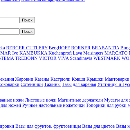
eka
BERGER CUTLERY
BergHOFF
BORNER
BRABANTIA
Burg
DMAR
Ivo
KAMBUKKA
Kuchenprofi
Lava
Maisingers
MARCATO
STEMA
TREBONN
VICTOR
VIVA Scandinavia
WESTMARK
WO
пекания
Жаровни
Казаны
Кастрюли
Ковши
Крышки
Мантоварки
Соковарки
Сотейники
Тажины
Тазы для варенья
Утятницы и Гу
ваные ножи
Листовые ножи
Магнитные держатели
Мусаты для 
 для ножей
Ручные настольные ножеточки
Топорики для рубки 
вировки
Вазы для фруктов, фруктовницы
Вазы для цветов
Вазы 