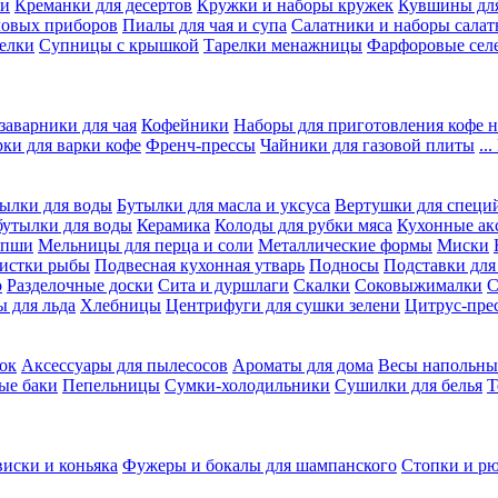
ки
Креманки для десертов
Кружки и наборы кружек
Кувшины дл
ловых приборов
Пиалы для чая и супа
Салатники и наборы салат
елки
Супницы с крышкой
Тарелки менажницы
Фарфоровые сел
заварники для чая
Кофейники
Наборы для приготовления кофе н
рки для варки кофе
Френч-прессы
Чайники для газовой плиты
..
ылки для воды
Бутылки для масла и уксуса
Вертушки для специ
бутылки для воды
Керамика
Колоды для рубки мяса
Кухонные ак
апши
Мельницы для перца и соли
Металлические формы
Миски
чистки рыбы
Подвесная кухонная утварь
Подносы
Подставки для
о
Разделочные доски
Сита и дуршлаги
Скалки
Соковыжималки
С
 для льда
Хлебницы
Центрифуги для сушки зелени
Цитрус-пре
ок
Аксессуары для пылесосов
Ароматы для дома
Весы напольны
ые баки
Пепельницы
Сумки-холодильники
Сушилки для белья
Т
виски и коньяка
Фужеры и бокалы для шампанского
Стопки и р