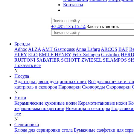
Контакты
+7 495 135-15-14
Заказать звонок
Бренды
Adhoc
ALZA
AMT Gastroguss
Anna Lafarg
ARCOS
BAF
B
EJIRY
ELO
EMILE HENRY
Felix Solingen
Gastrolux
HER
RUFFONI
SABATIER
SCHOTT ZWIESEL
SILAMPOS
SI
Показать все
N
Посуда
Адаптеры для индукционных плит
Всё для выпечки и за
кастрюль и сковород
Пароварки
Сковороды
Скороварки
N
Ножи
Керамические кухонные ножи
Керамотитановые ножи
Ко
тефлоновым покрытием
Ножницы и секаторы
Подставки
все
N
Сервировка
Блюда для сервировки стола
Бумажные салфетки для сер