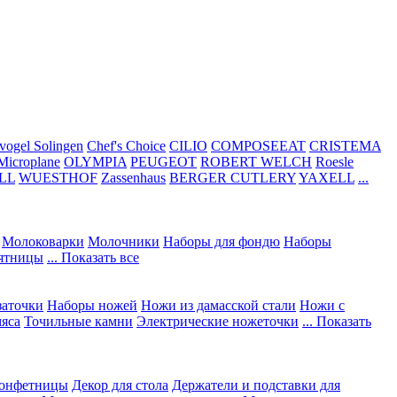
vogel Solingen
Chef's Choice
CILIO
COMPOSEEAT
CRISTEMA
Microplane
OLYMPIA
PEUGEOT
ROBERT WELCH
Roesle
LL
WUESTHOF
Zassenhaus
BERGER CUTLERY
YAXELL
...
Молоковарки
Молочники
Наборы для фондю
Наборы
сятницы
... Показать все
заточки
Наборы ножей
Ножи из дамасской стали
Ножи с
мяса
Точильные камни
Электрические ножеточки
... Показать
конфетницы
Декор для стола
Держатели и подставки для