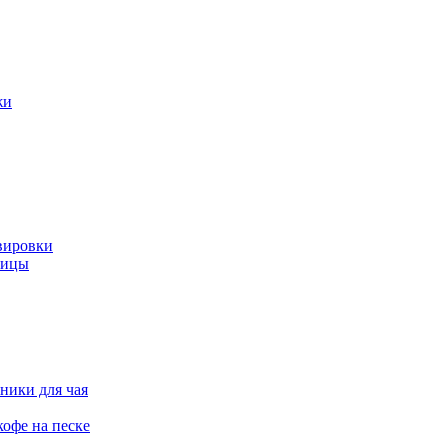
жи
вировки
ницы
ники для чая
офе на песке