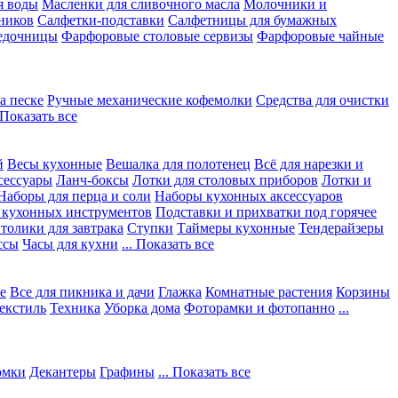
я воды
Масленки для сливочного масла
Молочники и
ников
Салфетки-подставки
Салфетницы для бумажных
едочницы
Фарфоровые столовые сервизы
Фарфоровые чайные
а песке
Ручные механические кофемолки
Средства для очистки
. Показать все
й
Весы кухонные
Вешалка для полотенец
Всё для нарезки и
сессуары
Ланч-боксы
Лотки для столовых приборов
Лотки и
Наборы для перца и соли
Наборы кухонных аксессуаров
 кухонных инструментов
Подставки и прихватки под горячее
толики для завтрака
Ступки
Таймеры кухонные
Тендерайзеры
ссы
Часы для кухни
... Показать все
е
Все для пикника и дачи
Глажка
Комнатные растения
Корзины
екстиль
Техника
Уборка дома
Фоторамки и фотопанно
...
юмки
Декантеры
Графины
... Показать все