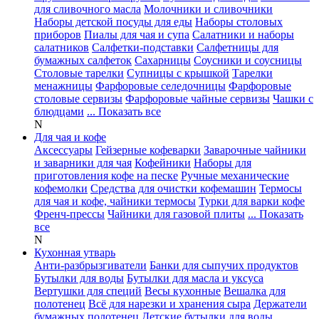
для сливочного масла
Молочники и сливочники
Наборы детской посуды для еды
Наборы столовых
приборов
Пиалы для чая и супа
Салатники и наборы
салатников
Салфетки-подставки
Салфетницы для
бумажных салфеток
Сахарницы
Соусники и соусницы
Столовые тарелки
Супницы с крышкой
Тарелки
менажницы
Фарфоровые селедочницы
Фарфоровые
столовые сервизы
Фарфоровые чайные сервизы
Чашки с
блюдцами
... Показать все
N
Для чая и кофе
Аксессуары
Гейзерные кофеварки
Заварочные чайники
и заварники для чая
Кофейники
Наборы для
приготовления кофе на песке
Ручные механические
кофемолки
Средства для очистки кофемашин
Термосы
для чая и кофе, чайники термосы
Турки для варки кофе
Френч-прессы
Чайники для газовой плиты
... Показать
все
N
Кухонная утварь
Анти-разбрызгиватели
Банки для сыпучих продуктов
Бутылки для воды
Бутылки для масла и уксуса
Вертушки для специй
Весы кухонные
Вешалка для
полотенец
Всё для нарезки и хранения сыра
Держатели
бумажных полотенец
Детские бутылки для воды