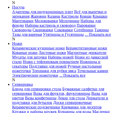
N
Посуда
Адаптеры для индукционных плит
Всё для выпечки и
запекания
Жаровни
Казаны
Кастрюли
Ковши
Крышки
Мантоварки
Молоковарки
Молочники
Наборы для
фондю
Наборы кастрюль и сковород
Пароварки
Сковороды
Скороварки
Соковарки
Сотейники
Тажины
Тазы для варенья
Утятницы и Гусятницы
... Показать все
N
Ножи
Керамические кухонные ножи
Керамотитановые ножи
Кованые ножи
Листовые ножи
Магнитные держатели
Мусаты для заточки
Наборы ножей
Ножи из дамасской
стали
Ножи с тефлоновым покрытием
Ножницы и
секаторы
Подставки для ножей
Ручные настольные
ножеточки
Топорики для рубки мяса
Точильные камни
Электрические ножеточки
... Показать все
N
Сервировка
Блюда для сервировки стола
Бумажные салфетки для
сервировки
Вазы для фруктов, фруктовницы
Вазы для
цветов
Вазы конфетницы
Декор для стола
Держатели и
подставки для бутылок
Доски сервировочные
Керамические подсвечники
Креманки для десертов
Кружки и наборы кружек
Кувшины для воды
Масленки