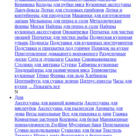
Керамика
Колоды для рубки мяса
Кухонные аксессуары
Ланч-боксы
Лотки для столовых приборов
Лотки и
контейнеры для продуктов
Машинки для изготовления
лапши
Мельницы для перца и соли
Металлические
формы
Миски
Наборы для перца и соли
Наборы
кухонных аксессуаров
Овощерезки
Перчатки для чистки
овощей
Перчатки для чистки рыбы
Подвесная кухонная
утварь
Подносы
Подставки для кухонных инструментов
Подставки и прихватки под горячее
Порядок на кухне
Приготовление домашнего мороженого
Разделочные
доски
Сита и дуршлаги
Скалки
Соковыжималки
Столики для завтрака
Ступки
Таймеры кухонные
Тендерайзеры для размягчения мяса
Термометры
кухонные
Тёрки
Формы для льда
Хлебницы
Центрифуги для сушки зелени
Цитрус-прессы
Часы для
кухни
... Показать все
N
Дом
Аксессуары для ванной комнаты
Аксессуары для
мясорубок
Аксессуары для пылесосов
Ароматы для
дома
Весы напольные
Все для пикника и дачи
Глажка
Комнатные растения
Корзины для белья
Маникюрные
принадлежности Zwilling
Мусорные баки
Пепельницы
Сумки-холодильники
Сушилки для белья
Текстиль
Техника
Уборка дома
Фоторамки и фотопанно
...