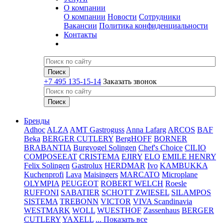
О компании
О компании
Новости
Сотрудники
Вакансии
Политика конфиденциальности
Контакты
+7 495 135-15-14
Заказать звонок
Бренды
Adhoc
ALZA
AMT Gastroguss
Anna Lafarg
ARCOS
BAF
Beka
BERGER CUTLERY
BergHOFF
BORNER
BRABANTIA
Burgvogel Solingen
Chef's Choice
CILIO
COMPOSEEAT
CRISTEMA
EJIRY
ELO
EMILE HENRY
Felix Solingen
Gastrolux
HERDMAR
Ivo
KAMBUKKA
Kuchenprofi
Lava
Maisingers
MARCATO
Microplane
OLYMPIA
PEUGEOT
ROBERT WELCH
Roesle
RUFFONI
SABATIER
SCHOTT ZWIESEL
SILAMPOS
SISTEMA
TREBONN
VICTOR
VIVA Scandinavia
WESTMARK
WOLL
WUESTHOF
Zassenhaus
BERGER
CUTLERY
YAXELL
... Показать все