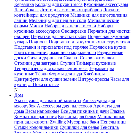
Керамика
Колоды для рубки мяса
Кухонные аксессуары
Ланч-боксы
Лотки для столовых приборов
Лотки и
контейнеры для продуктов
Машинки для изготовления
лапши
Мельницы для перца и соли
Металлические
формы
Миски
Наборы для перца и соли
Наборы
кухонных аксессуаров
Овощерезки
Перчатки для чистки
овощей
Перчатки для чистки рыбы
Подвесная кухонная
утварь
Подносы
Подставки для кухонных инструментов
Подставки и прихватки под горячее
Порядок на кухне
Приготовление домашнего мороженого
Разделочные
доски
Сита и дуршлаги
Скалки
Соковыжималки
Столики для завтрака
Ступки
Таймеры кухонные
Тендерайзеры для размягчения мяса
Термометры
кухонные
Тёрки
Формы для льда
Хлебницы
Центрифуги для сушки зелени
Цитрус-прессы
Часы для
кухни
... Показать все
N
Дом
Аксессуары для ванной комнаты
Аксессуары для
мясорубок
Аксессуары для пылесосов
Ароматы для
дома
Весы напольные
Все для пикника и дачи
Глажка
Комнатные растения
Корзины для белья
Маникюрные
принадлежности Zwilling
Мусорные баки
Пепельницы
Сумки-холодильники
Сушилки для белья
Текстиль
Техника
Уборка дома
Фоторамки и фотопанно
...