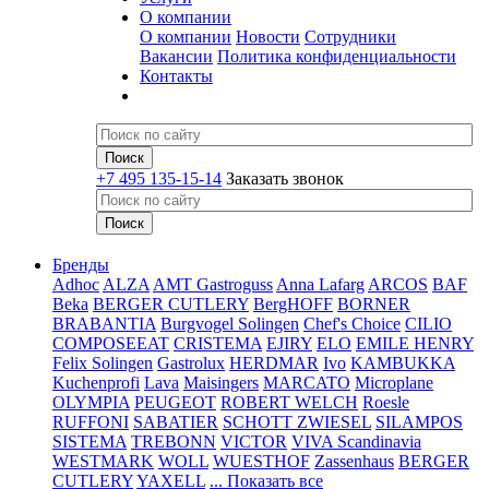
О компании
О компании
Новости
Сотрудники
Вакансии
Политика конфиденциальности
Контакты
+7 495 135-15-14
Заказать звонок
Бренды
Adhoc
ALZA
AMT Gastroguss
Anna Lafarg
ARCOS
BAF
Beka
BERGER CUTLERY
BergHOFF
BORNER
BRABANTIA
Burgvogel Solingen
Chef's Choice
CILIO
COMPOSEEAT
CRISTEMA
EJIRY
ELO
EMILE HENRY
Felix Solingen
Gastrolux
HERDMAR
Ivo
KAMBUKKA
Kuchenprofi
Lava
Maisingers
MARCATO
Microplane
OLYMPIA
PEUGEOT
ROBERT WELCH
Roesle
RUFFONI
SABATIER
SCHOTT ZWIESEL
SILAMPOS
SISTEMA
TREBONN
VICTOR
VIVA Scandinavia
WESTMARK
WOLL
WUESTHOF
Zassenhaus
BERGER
CUTLERY
YAXELL
... Показать все