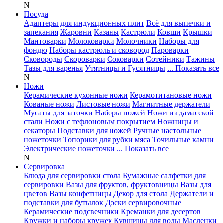
N
Посуда
Адаптеры для индукционных плит
Всё для выпечки и
запекания
Жаровни
Казаны
Кастрюли
Ковши
Крышки
Мантоварки
Молоковарки
Молочники
Наборы для
фондю
Наборы кастрюль и сковород
Пароварки
Сковороды
Скороварки
Соковарки
Сотейники
Тажины
Тазы для варенья
Утятницы и Гусятницы
... Показать все
N
Ножи
Керамические кухонные ножи
Керамотитановые ножи
Кованые ножи
Листовые ножи
Магнитные держатели
Мусаты для заточки
Наборы ножей
Ножи из дамасской
стали
Ножи с тефлоновым покрытием
Ножницы и
секаторы
Подставки для ножей
Ручные настольные
ножеточки
Топорики для рубки мяса
Точильные камни
Электрические ножеточки
... Показать все
N
Сервировка
Блюда для сервировки стола
Бумажные салфетки для
сервировки
Вазы для фруктов, фруктовницы
Вазы для
цветов
Вазы конфетницы
Декор для стола
Держатели и
подставки для бутылок
Доски сервировочные
Керамические подсвечники
Креманки для десертов
Кружки и наборы кружек
Кувшины для воды
Масленки