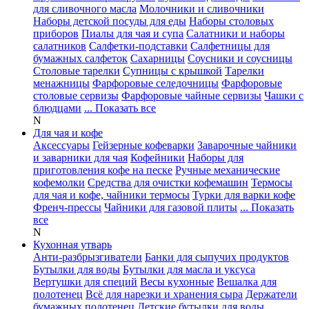
для сливочного масла
Молочники и сливочники
Наборы детской посуды для еды
Наборы столовых
приборов
Пиалы для чая и супа
Салатники и наборы
салатников
Салфетки-подставки
Салфетницы для
бумажных салфеток
Сахарницы
Соусники и соусницы
Столовые тарелки
Супницы с крышкой
Тарелки
менажницы
Фарфоровые селедочницы
Фарфоровые
столовые сервизы
Фарфоровые чайные сервизы
Чашки с
блюдцами
... Показать все
N
Для чая и кофе
Аксессуары
Гейзерные кофеварки
Заварочные чайники
и заварники для чая
Кофейники
Наборы для
приготовления кофе на песке
Ручные механические
кофемолки
Средства для очистки кофемашин
Термосы
для чая и кофе, чайники термосы
Турки для варки кофе
Френч-прессы
Чайники для газовой плиты
... Показать
все
N
Кухонная утварь
Анти-разбрызгиватели
Банки для сыпучих продуктов
Бутылки для воды
Бутылки для масла и уксуса
Вертушки для специй
Весы кухонные
Вешалка для
полотенец
Всё для нарезки и хранения сыра
Держатели
бумажных полотенец
Детские бутылки для воды