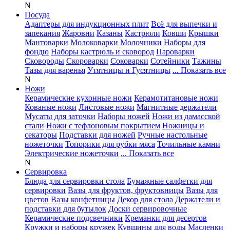
N
Посуда
Адаптеры для индукционных плит
Всё для выпечки и
запекания
Жаровни
Казаны
Кастрюли
Ковши
Крышки
Мантоварки
Молоковарки
Молочники
Наборы для
фондю
Наборы кастрюль и сковород
Пароварки
Сковороды
Скороварки
Соковарки
Сотейники
Тажины
Тазы для варенья
Утятницы и Гусятницы
... Показать все
N
Ножи
Керамические кухонные ножи
Керамотитановые ножи
Кованые ножи
Листовые ножи
Магнитные держатели
Мусаты для заточки
Наборы ножей
Ножи из дамасской
стали
Ножи с тефлоновым покрытием
Ножницы и
секаторы
Подставки для ножей
Ручные настольные
ножеточки
Топорики для рубки мяса
Точильные камни
Электрические ножеточки
... Показать все
N
Сервировка
Блюда для сервировки стола
Бумажные салфетки для
сервировки
Вазы для фруктов, фруктовницы
Вазы для
цветов
Вазы конфетницы
Декор для стола
Держатели и
подставки для бутылок
Доски сервировочные
Керамические подсвечники
Креманки для десертов
Кружки и наборы кружек
Кувшины для воды
Масленки