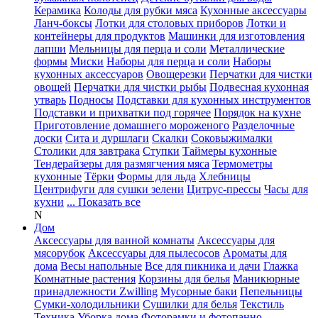
Керамика
Колоды для рубки мяса
Кухонные аксессуары
Ланч-боксы
Лотки для столовых приборов
Лотки и
контейнеры для продуктов
Машинки для изготовления
лапши
Мельницы для перца и соли
Металлические
формы
Миски
Наборы для перца и соли
Наборы
кухонных аксессуаров
Овощерезки
Перчатки для чистки
овощей
Перчатки для чистки рыбы
Подвесная кухонная
утварь
Подносы
Подставки для кухонных инструментов
Подставки и прихватки под горячее
Порядок на кухне
Приготовление домашнего мороженого
Разделочные
доски
Сита и дуршлаги
Скалки
Соковыжималки
Столики для завтрака
Ступки
Таймеры кухонные
Тендерайзеры для размягчения мяса
Термометры
кухонные
Тёрки
Формы для льда
Хлебницы
Центрифуги для сушки зелени
Цитрус-прессы
Часы для
кухни
... Показать все
N
Дом
Аксессуары для ванной комнаты
Аксессуары для
мясорубок
Аксессуары для пылесосов
Ароматы для
дома
Весы напольные
Все для пикника и дачи
Глажка
Комнатные растения
Корзины для белья
Маникюрные
принадлежности Zwilling
Мусорные баки
Пепельницы
Сумки-холодильники
Сушилки для белья
Текстиль
Техника
Уборка дома
Фоторамки и фотопанно
...