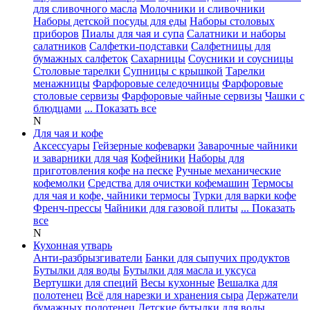
для сливочного масла
Молочники и сливочники
Наборы детской посуды для еды
Наборы столовых
приборов
Пиалы для чая и супа
Салатники и наборы
салатников
Салфетки-подставки
Салфетницы для
бумажных салфеток
Сахарницы
Соусники и соусницы
Столовые тарелки
Супницы с крышкой
Тарелки
менажницы
Фарфоровые селедочницы
Фарфоровые
столовые сервизы
Фарфоровые чайные сервизы
Чашки с
блюдцами
... Показать все
N
Для чая и кофе
Аксессуары
Гейзерные кофеварки
Заварочные чайники
и заварники для чая
Кофейники
Наборы для
приготовления кофе на песке
Ручные механические
кофемолки
Средства для очистки кофемашин
Термосы
для чая и кофе, чайники термосы
Турки для варки кофе
Френч-прессы
Чайники для газовой плиты
... Показать
все
N
Кухонная утварь
Анти-разбрызгиватели
Банки для сыпучих продуктов
Бутылки для воды
Бутылки для масла и уксуса
Вертушки для специй
Весы кухонные
Вешалка для
полотенец
Всё для нарезки и хранения сыра
Держатели
бумажных полотенец
Детские бутылки для воды