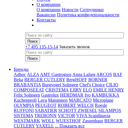
О компании
О компании
Новости
Сотрудники
Вакансии
Политика конфиденциальности
Контакты
+7 495 135-15-14
Заказать звонок
Бренды
Adhoc
ALZA
AMT Gastroguss
Anna Lafarg
ARCOS
BAF
Beka
BERGER CUTLERY
BergHOFF
BORNER
BRABANTIA
Burgvogel Solingen
Chef's Choice
CILIO
COMPOSEEAT
CRISTEMA
EJIRY
ELO
EMILE HENRY
Felix Solingen
Gastrolux
HERDMAR
Ivo
KAMBUKKA
Kuchenprofi
Lava
Maisingers
MARCATO
Microplane
OLYMPIA
PEUGEOT
ROBERT WELCH
Roesle
RUFFONI
SABATIER
SCHOTT ZWIESEL
SILAMPOS
SISTEMA
TREBONN
VICTOR
VIVA Scandinavia
WESTMARK
WOLL
WUESTHOF
Zassenhaus
BERGER
CUTLERY
YAXELL
... Показать все