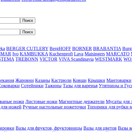
eka
BERGER CUTLERY
BergHOFF
BORNER
BRABANTIA
Burg
DMAR
Ivo
KAMBUKKA
Kuchenprofi
Lava
Maisingers
MARCATO
STEMA
TREBONN
VICTOR
VIVA Scandinavia
WESTMARK
WO
пекания
Жаровни
Казаны
Кастрюли
Ковши
Крышки
Мантоварки
Соковарки
Сотейники
Тажины
Тазы для варенья
Утятницы и Гу
ваные ножи
Листовые ножи
Магнитные держатели
Мусаты для 
 для ножей
Ручные настольные ножеточки
Топорики для рубки 
вировки
Вазы для фруктов, фруктовницы
Вазы для цветов
Вазы 