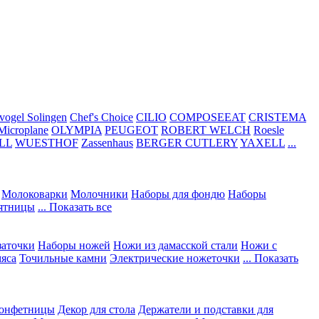
vogel Solingen
Chef's Choice
CILIO
COMPOSEEAT
CRISTEMA
Microplane
OLYMPIA
PEUGEOT
ROBERT WELCH
Roesle
LL
WUESTHOF
Zassenhaus
BERGER CUTLERY
YAXELL
...
Молоковарки
Молочники
Наборы для фондю
Наборы
сятницы
... Показать все
заточки
Наборы ножей
Ножи из дамасской стали
Ножи с
мяса
Точильные камни
Электрические ножеточки
... Показать
конфетницы
Декор для стола
Держатели и подставки для