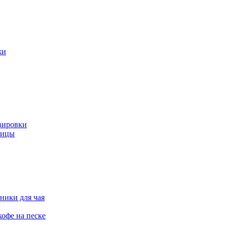
жи
вировки
ницы
ники для чая
офе на песке