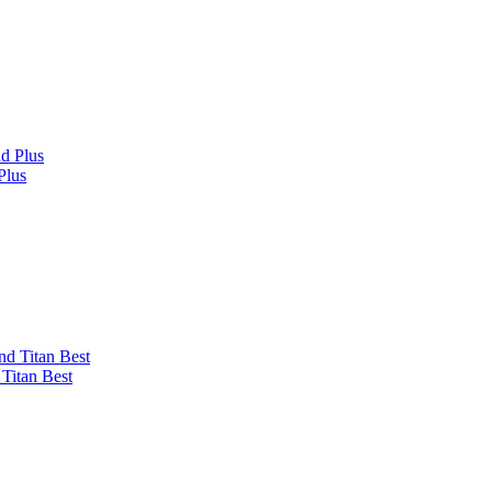
Plus
itan Best