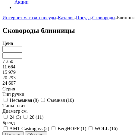
Акции
Интернет магазин посуды
-
Каталог
-
Посуда
-
Сковороды
-
Блинные
Сковороды блинницы
Цена
7 350
11 664
15 979
20 293
24 607
Серия
Тип ручки
Несъемная (
8
)
Съемная (
10
)
Типы плит
Диаметр см.
24 (
3
)
26 (
11
)
Бренд
AMT Gastroguss (
2
)
BergHOFF (
1
)
WOLL (
16
)