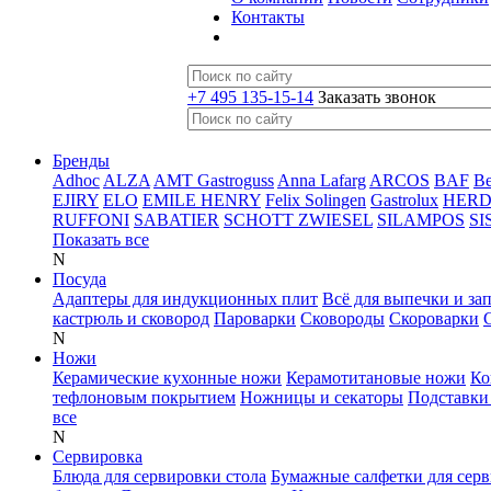
Контакты
+7 495 135-15-14
Заказать звонок
Бренды
Adhoc
ALZA
AMT Gastroguss
Anna Lafarg
ARCOS
BAF
B
EJIRY
ELO
EMILE HENRY
Felix Solingen
Gastrolux
HER
RUFFONI
SABATIER
SCHOTT ZWIESEL
SILAMPOS
SI
Показать все
N
Посуда
Адаптеры для индукционных плит
Всё для выпечки и за
кастрюль и сковород
Пароварки
Сковороды
Скороварки
N
Ножи
Керамические кухонные ножи
Керамотитановые ножи
Ко
тефлоновым покрытием
Ножницы и секаторы
Подставки
все
N
Сервировка
Блюда для сервировки стола
Бумажные салфетки для сер