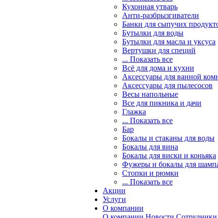
Кухонная утварь
Анти-разбрызгиватели
Банки для сыпучих продукт
Бутылки для воды
Бутылки для масла и уксуса
Вертушки для специй
... Показать все
Всё для дома и кухни
Аксессуары для ванной ком
Аксессуары для пылесосов
Весы напольные
Все для пикника и дачи
Глажка
... Показать все
Бар
Бокалы и стаканы для воды
Бокалы для вина
Бокалы для виски и коньяка
Фужеры и бокалы для шамп
Стопки и рюмки
... Показать все
Акции
Услуги
О компании
О компании
Новости
Сотрудники