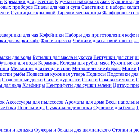
ки
Креманки для десертов
Кружки и наборы кружек
Кувшины дл
ловых приборов
Пиалы для чая и супа
Салатники и наборы салат
елки
Супницы с крышкой
Тарелки менажницы
Фарфоровые сел
заварники для чая
Кофейники
Наборы для приготовления кофе н
рки для варки кофе
Френч-прессы
Чайники для газовой плиты
..
ылки для воды
Бутылки для масла и уксуса
Вертушки для специ
бутылки для воды
Керамика
Колоды для рубки мяса
Кухонные ак
апши
Мельницы для перца и соли
Металлические формы
Миски
чистки рыбы
Подвесная кухонная утварь
Подносы
Подставки для
о
Разделочные доски
Сита и дуршлаги
Скалки
Соковыжималки
С
 для льда
Хлебницы
Центрифуги для сушки зелени
Цитрус-пре
ок
Аксессуары для пылесосов
Ароматы для дома
Весы напольны
ые баки
Пепельницы
Сумки-холодильники
Сушилки для белья
Т
виски и коньяка
Фужеры и бокалы для шампанского
Стопки и р