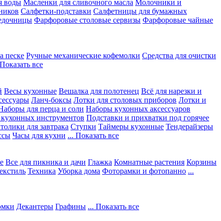
я воды
Масленки для сливочного масла
Молочники и
ников
Салфетки-подставки
Салфетницы для бумажных
едочницы
Фарфоровые столовые сервизы
Фарфоровые чайные
а песке
Ручные механические кофемолки
Средства для очистки
. Показать все
й
Весы кухонные
Вешалка для полотенец
Всё для нарезки и
сессуары
Ланч-боксы
Лотки для столовых приборов
Лотки и
Наборы для перца и соли
Наборы кухонных аксессуаров
 кухонных инструментов
Подставки и прихватки под горячее
толики для завтрака
Ступки
Таймеры кухонные
Тендерайзеры
ссы
Часы для кухни
... Показать все
е
Все для пикника и дачи
Глажка
Комнатные растения
Корзины
екстиль
Техника
Уборка дома
Фоторамки и фотопанно
...
юмки
Декантеры
Графины
... Показать все