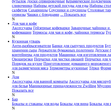
бутылок
Доски сервировочные
Керамические подсвечни
сливочники
Наборы детской посуды для еды
Наборы сто
салфеток
Сахарницы
Соусники и соусницы
Столовые тар
сервизы
Чашки с блюдцами
... Показать все
N
Для чая и кофе
Аксессуары
Гейзерные кофеварки
Заварочные чайники и 
кофемашин
Термосы для чая и кофе, чайники термосы
Ту
N
Кухонная утварь
Анти-разбрызгиватели
Банки для сыпучих продуктов
Бут
хранения сыра
Держатели бумажных полотенец
Детские 
контейнеры для продуктов
Машинки для изготовления л
Овощерезки
Перчатки для чистки овощей
Перчатки для 
Порядок на кухне
Приготовление домашнего мороженог
для размягчения мяса
Термометры кухонные
Тёрки
Формы
N
Дом
Аксессуары для ванной комнаты
Аксессуары для мясоруб
для белья
Маникюрные принадлежности Zwilling
Мусорн
Показать все
N
Бар
Бокалы и стаканы для воды
Бокалы для вина
Бокалы для 
N