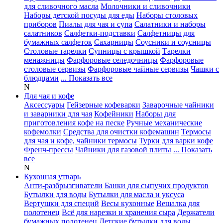
для сливочного масла
Молочники и сливочники
Наборы детской посуды для еды
Наборы столовых
приборов
Пиалы для чая и супа
Салатники и наборы
салатников
Салфетки-подставки
Салфетницы для
бумажных салфеток
Сахарницы
Соусники и соусницы
Столовые тарелки
Супницы с крышкой
Тарелки
менажницы
Фарфоровые селедочницы
Фарфоровые
столовые сервизы
Фарфоровые чайные сервизы
Чашки с
блюдцами
... Показать все
N
Для чая и кофе
Аксессуары
Гейзерные кофеварки
Заварочные чайники
и заварники для чая
Кофейники
Наборы для
приготовления кофе на песке
Ручные механические
кофемолки
Средства для очистки кофемашин
Термосы
для чая и кофе, чайники термосы
Турки для варки кофе
Френч-прессы
Чайники для газовой плиты
... Показать
все
N
Кухонная утварь
Анти-разбрызгиватели
Банки для сыпучих продуктов
Бутылки для воды
Бутылки для масла и уксуса
Вертушки для специй
Весы кухонные
Вешалка для
полотенец
Всё для нарезки и хранения сыра
Держатели
бумажных полотенец
Детские бутылки для воды