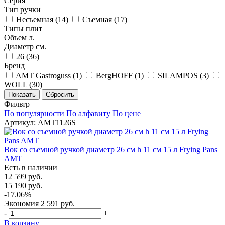
Серия
Тип ручки
Несъемная (
14
)
Съемная (
17
)
Типы плит
Объем л.
Диаметр см.
26 (
36
)
Бренд
AMT Gastroguss (
1
)
BergHOFF (
1
)
SILAMPOS (
3
)
WOLL (
30
)
Фильтр
По популярности
По алфавиту
По цене
Артикул: AMT1126S
Вок со съемной ручкой диаметр 26 см h 11 см 15 л Frying Pans
AMT
Есть в наличии
12 599 руб.
15 190 руб.
-17.06%
Экономия
2 591 руб.
-
+
В корзину