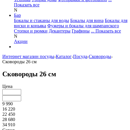
Показать все
N
Бар
Бокалы и стаканы для воды
Бокалы для вина
Бокалы для
виски и коньяка
Фужеры и бокалы для шампанского
Стопки и рюмки
Декантеры
Графины
... Показать все
N
Акции
Интернет магазин посуды
-
Каталог
-
Посуда
-
Сковороды
-
Сковороды 26 см
Сковороды 26 см
Цена
9 990
16 220
22 450
28 680
34 910