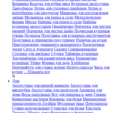
Керамика
Колоды для рубки мяса
Кухонные аксессуары
Ланч-боксы
Лотки для столовых приборов
Лотки и
контейнеры для продуктов
Машинки для изготовления
лапши
Мельницы для перца и соли
Металлические
формы
Миски
Наборы для перца и соли
Наборы
кухонных аксессуаров
Овощерезки
Перчатки для чистки
овощей
Перчатки для чистки рыбы
Подвесная кухонная
утварь
Подносы
Подставки для кухонных инструментов
Подставки и прихватки под горячее
Порядок на кухне
Приготовление домашнего мороженого
Разделочные
доски
Сита и дуршлаги
Скалки
Соковыжималки
Столики для завтрака
Ступки
Таймеры кухонные
Тендерайзеры для размягчения мяса
Термометры
кухонные
Тёрки
Формы для льда
Хлебницы
Центрифуги для сушки зелени
Цитрус-прессы
Часы для
кухни
... Показать все
N
Дом
Аксессуары для ванной комнаты
Аксессуары для
мясорубок
Аксессуары для пылесосов
Ароматы для
дома
Весы напольные
Все для пикника и дачи
Глажка
Комнатные растения
Корзины для белья
Маникюрные
принадлежности Zwilling
Мусорные баки
Пепельницы
Сумки-холодильники
Сушилки для белья
Текстиль
Техника
Уборка дома
Фоторамки и фотопанно
...