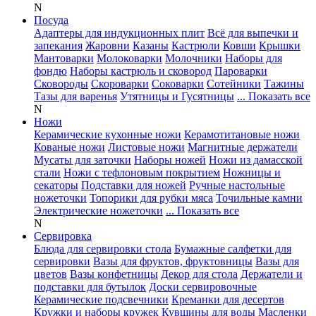
N
Посуда
Адаптеры для индукционных плит
Всё для выпечки и
запекания
Жаровни
Казаны
Кастрюли
Ковши
Крышки
Мантоварки
Молоковарки
Молочники
Наборы для
фондю
Наборы кастрюль и сковород
Пароварки
Сковороды
Скороварки
Соковарки
Сотейники
Тажины
Тазы для варенья
Утятницы и Гусятницы
... Показать все
N
Ножи
Керамические кухонные ножи
Керамотитановые ножи
Кованые ножи
Листовые ножи
Магнитные держатели
Мусаты для заточки
Наборы ножей
Ножи из дамасской
стали
Ножи с тефлоновым покрытием
Ножницы и
секаторы
Подставки для ножей
Ручные настольные
ножеточки
Топорики для рубки мяса
Точильные камни
Электрические ножеточки
... Показать все
N
Сервировка
Блюда для сервировки стола
Бумажные салфетки для
сервировки
Вазы для фруктов, фруктовницы
Вазы для
цветов
Вазы конфетницы
Декор для стола
Держатели и
подставки для бутылок
Доски сервировочные
Керамические подсвечники
Креманки для десертов
Кружки и наборы кружек
Кувшины для воды
Масленки