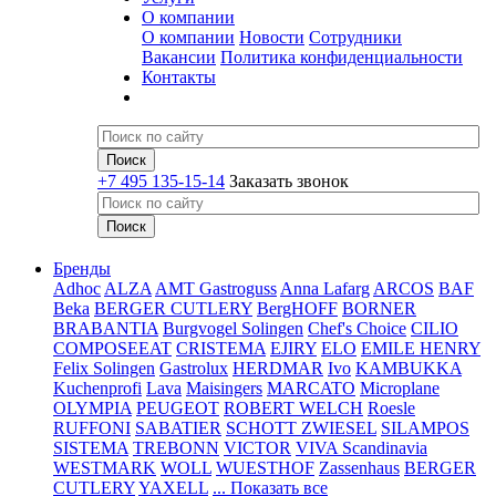
О компании
О компании
Новости
Сотрудники
Вакансии
Политика конфиденциальности
Контакты
+7 495 135-15-14
Заказать звонок
Бренды
Adhoc
ALZA
AMT Gastroguss
Anna Lafarg
ARCOS
BAF
Beka
BERGER CUTLERY
BergHOFF
BORNER
BRABANTIA
Burgvogel Solingen
Chef's Choice
CILIO
COMPOSEEAT
CRISTEMA
EJIRY
ELO
EMILE HENRY
Felix Solingen
Gastrolux
HERDMAR
Ivo
KAMBUKKA
Kuchenprofi
Lava
Maisingers
MARCATO
Microplane
OLYMPIA
PEUGEOT
ROBERT WELCH
Roesle
RUFFONI
SABATIER
SCHOTT ZWIESEL
SILAMPOS
SISTEMA
TREBONN
VICTOR
VIVA Scandinavia
WESTMARK
WOLL
WUESTHOF
Zassenhaus
BERGER
CUTLERY
YAXELL
... Показать все